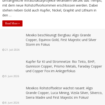
umfangreiche Infrastrukturprojekte verändern derzeit das Tempo,
mit dem neue Rohstoffvorkommen erschlossen werden. Dabei
stehen neben Gold auch Kupfer, Nickel, Graphit und Lithium in
den …
Read More »
Mexiko beschleunigt Bergbau: Algo Grande
Copper, Equinox Gold, First Majestic und Silver
Storm im Fokus
21. Juli 2026
Kupfer für KI und Stromnetze: Rio Tinto, BHP,
Gunnison Copper, Prismo Metals, Faraday Copper
und Copper Fox im Anlegerfokus
9. Juni 2026
Mexikos Rohstoffsektor wächst rasant: Algo
Grande Copper, Luca Mining, Vizsla Silver, Silverco,
Sierra Madre und First Majestic im Fokus!
8. Juni 2026