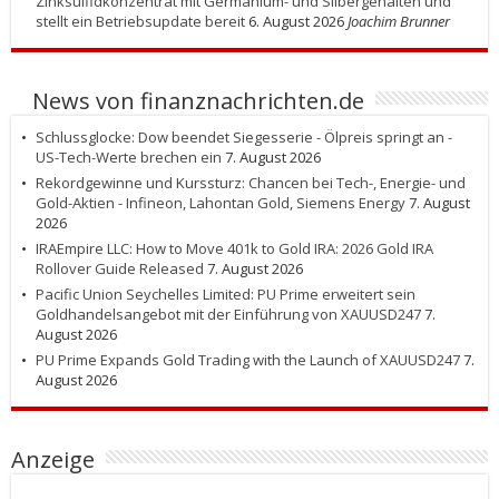
Zinksulfidkonzentrat mit Germanium- und Silbergehalten und
stellt ein Betriebsupdate bereit
6. August 2026
Joachim Brunner
News von finanznachrichten.de
Schlussglocke: Dow beendet Siegesserie - Ölpreis springt an -
US-Tech-Werte brechen ein
7. August 2026
Rekordgewinne und Kurssturz: Chancen bei Tech-, Energie- und
Gold-Aktien - Infineon, Lahontan Gold, Siemens Energy
7. August
2026
IRAEmpire LLC: How to Move 401k to Gold IRA: 2026 Gold IRA
Rollover Guide Released
7. August 2026
Pacific Union Seychelles Limited: PU Prime erweitert sein
Goldhandelsangebot mit der Einführung von XAUUSD247
7.
August 2026
PU Prime Expands Gold Trading with the Launch of XAUUSD247
7.
August 2026
Anzeige