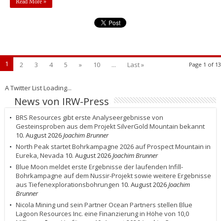
Read More »
1
2
3
4
5
»
10
...
Last »
Page 1 of 13
A Twitter List Loading...
News von IRW-Press
BRS Resources gibt erste Analyseergebnisse von
Gesteinsproben aus dem Projekt SilverGold Mountain bekannt
10. August 2026
Joachim Brunner
North Peak startet Bohrkampagne 2026 auf Prospect Mountain in
Eureka, Nevada
10. August 2026
Joachim Brunner
Blue Moon meldet erste Ergebnisse der laufenden Infill-
Bohrkampagne auf dem Nussir-Projekt sowie weitere Ergebnisse
aus Tiefenexplorationsbohrungen
10. August 2026
Joachim
Brunner
Nicola Mining und sein Partner Ocean Partners stellen Blue
Lagoon Resources Inc. eine Finanzierung in Höhe von 10,0