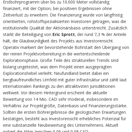
Erstbohrprogramm über bis zu 10.000 Meter vollständig
finanziert, mit der Option, bei positiven Ergebnissen ohne
Zeitverlust zu erweitern. Die Finanzierung wurde von langfristig
orientierten, rohstoffspezialisierten Investoren getragen, was die
institutionelle Qualität der Aktionärsbasis unterstreicht. Zusätzlich
stärkt die Beteiligung von
Eric Sprott
, der rund 7,3 % der Anteile
hält, die Glaubwürdigkeit des Projekts aus Investorensicht.
Operativ markiert der bevorstehende Bohrstart den Übergang von
der reinen Projektvorbereitung in die wertentscheidende
Explorationsphase. Große Teile des strukturellen Trends sind
bislang ungetestet, was dem Projekt einen ausgeprägten
Explorationshebel verleiht. Neufundland bietet dabei ein
bergbaufreundliches Umfeld mit guter Infrastruktur und zählt laut
internationalen Rankings zu den attraktivsten Jurisdiktionen
weltweit. Vor diesem Hintergrund erscheint die aktuelle
Bewertung von 14 Mio. CAD sehr moderat, insbesondere im
Verhältnis zur Projektgröße, Datenbasis und Finanzierungsstärke.
Sollten die ersten Bohrergebnisse die geologischen Erwartungen
bestätigen, besteht aus Investorensicht erhebliches Potenzial für
eine substanzielle Neubewertung des Unternehmens. Aktuell
notiert die Aktie zwischen 0,06 und 0,08 CAD.