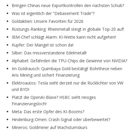
Bringen Chinas neue Exportkontrollen den nächsten Schub?
Was ist eigentlich der “Debasement Trade”?
Goldaktien: Unsere Favoriten für 2026
Rüstungs-Ranking: Rheinmetall steigt in globale Top-20 auf!
IBM-Chef schlägt Alarm: KI-Wette kann nicht aufgehen!
Kupfer: Der Mangel ist schon da!
Silber: Das missverstandene Edelmetall!
Alphabet: Gefährden die TPU-Chips die Gewinne von NVIDIA?
Im Goldrausch: Quimbaya Gold bestätigt Bohrthese neben
Aris Mining und sichert Finanzierung
Elektroautos: Tesla sieht derzeit nur die Rücklichter von VW
und BYD!
Platzt die OpenAI-Blase? HSBC sieht riesiges
Finanzierungsloch!
Met
a
: D
a
s erste Opfer des KI-Booms?
Hindenburg-Omen: Crash-Signal oder überbewertet?
Mineros: Goldminer auf Wachstumskurs