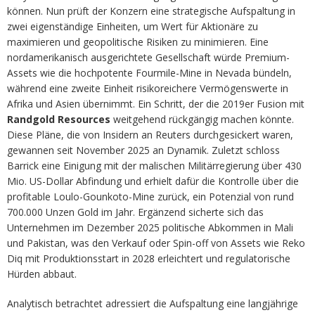
können. Nun prüft der Konzern eine strategische Aufspaltung in
zwei eigenständige Einheiten, um Wert für Aktionäre zu
maximieren und geopolitische Risiken zu minimieren. Eine
nordamerikanisch ausgerichtete Gesellschaft würde Premium-
Assets wie die hochpotente Fourmile-Mine in Nevada bündeln,
während eine zweite Einheit risikoreichere Vermögenswerte in
Afrika und Asien übernimmt. Ein Schritt, der die 2019er Fusion mit
Randgold
Resources
weitgehend rückgängig machen könnte.
Diese Pläne, die von Insidern an Reuters durchgesickert waren,
gewannen seit November 2025 an Dynamik. Zuletzt schloss
Barrick eine Einigung mit der malischen Militärregierung über 430
Mio. US-Dollar Abfindung und erhielt dafür die Kontrolle über die
profitable Loulo-Gounkoto-Mine zurück, ein Potenzial von rund
700.000 Unzen Gold im Jahr. Ergänzend sicherte sich das
Unternehmen im Dezember 2025 politische Abkommen in Mali
und Pakistan, was den Verkauf oder Spin-off von Assets wie Reko
Diq mit Produktionsstart in 2028 erleichtert und regulatorische
Hürden abbaut.
Analytisch betrachtet adressiert die Aufspaltung eine langjährige