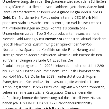
Unterbewertung, denn der Bergbauriese wird nach dem Schließen
der größten Baustellen nun vom Goldpreis getrieben. Ganze fünf
Jahre unterperformte er Peers wie
Agnico Eagle
oder
Kinross
Gold
. Der Nordamerika-Fokus unter Interims-CEO
Mark Hill
priorisiert stabiles Wachstum: Fourmile, ein Weltklasse-Deposit
mit Probebohrungen ab 2029, könnte als Standalone-
Unternehmen zu den Top-5-Goldproduzenten avancieren und
Nevada Gold Mines (JV mit
Newmont
) entlasten. Aktuell blockiert
jedoch Newmonts Zustimmung den Spin-off der NewCo-
Nordamerika-Sparte, da Konflikte um die Finanzierung und
strittige Nevada-Anteile eskalieren. Aktuelle Dokumente deuten
auf Verhandlungen bis Ende Q1 2026 hin. Die
Produktionsprognosen für 2026 bleiben dennoch robust bei 2,90
bis 3,25 Mio. Unzen Gold, mit einem Free Cash Flow-Potenzial
von 6,64 Mrd. US-Dollar bis 2028 – unterstützt durch Kupfer-
Synergien und Kostendisziplin. Investoren, die wiederholt eine
Trennung stabiler Tier-1-Assets von High-Risk-Märkten forderten,
sehen hier eine zusätzliche Katalysator-Chance, denn die
Aufspaltung könnte die Bewertung auf das aktuell Peer-Niveau
heben (ca. 10x EV/EBITDA vs. 12x Branchendurchschnitt).
Insgesamt positioniert sich Barrick in einem