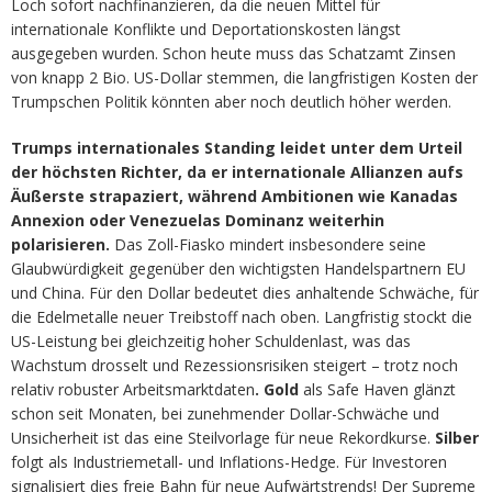
Loch sofort nachfinanzieren, da die neuen Mittel für
internationale Konflikte und Deportationskosten längst
ausgegeben wurden. Schon heute muss das Schatzamt Zinsen
von knapp 2 Bio. US-Dollar stemmen, die langfristigen Kosten der
Trumpschen Politik könnten aber noch deutlich höher werden.
Trumps internationales Standing leidet unter dem Urteil
der höchsten Richter, da er internationale Allianzen aufs
Äußerste strapaziert, während Ambitionen wie Kanadas
Annexion oder Venezuelas Dominanz weiterhin
polarisieren.
Das Zoll-Fiasko mindert insbesondere seine
Glaubwürdigkeit gegenüber den wichtigsten Handelspartnern EU
und China. Für den Dollar bedeutet dies anhaltende Schwäche, für
die Edelmetalle neuer Treibstoff nach oben. Langfristig stockt die
US-Leistung bei gleichzeitig hoher Schuldenlast, was das
Wachstum drosselt und Rezessionsrisiken steigert – trotz noch
relativ robuster Arbeitsmarktdaten
. Gold
als Safe Haven glänzt
schon seit Monaten, bei zunehmender Dollar-Schwäche und
Unsicherheit ist das eine Steilvorlage für neue Rekordkurse.
Silber
folgt als Industriemetall- und Inflations-Hedge. Für Investoren
signalisiert dies freie Bahn für neue Aufwärtstrends! Der Supreme