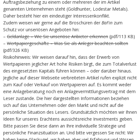
Auftragsbeziehung zu einem oder mehreren der im Artikel
genannten Unternehmen steht (Goldhunter, Lodestar Metals).
Daher besteht hier ein eindeutiger Interessenkonflikt.
Zudem weisen wir gerne auf die Broschüren der
BaFin
zum
Schutz vor unseriösen Angeboten hin:
–
Geldanlage – Wie Sie unseriöse Anbieter erkennen
(pdf/113 KB)
–
Wertpapiergeschäfte – Was Sie als Anleger beachten sollten
(pdf/326 KB)
Risikohinweis: Wir weisen darauf hin, dass der Erwerb von
Wertpapieren jeglicher Art hohe Risiken birgt, die zum Totalverlust
des eingesetzten Kapitals führen können – oder darüber hinaus.
Jegliche auf dieser Webseite verbreiteten Artikel rufen explizit nicht
zum Kauf oder Verkauf von Wertpapieren auf. Es kommt weder
eine Anlageberatung noch ein Anlagevermittlungsvertrag mit dem
Leser zustande. Die hier dargestellten Informationen beziehen
sich auf das Unternehmen oder den Markt und nicht auf die
persönliche Situation des Lesers. Grundsätzlich möchten wir Ihnen
Ideen für unseres Erachtens aussichtsreiche Investments geben.
Bitte passen Sie diese dann an Ihre individuelle Strategie und
persönliche Finanzsituation an. Und bitte vergessen Sie nicht: Wir
haben keine Glaskugel, wir haben aber viel Erfahrung und Wissen.