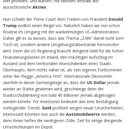
Wer profitiert, und warum? Wir bklicken deshalb auf
aussichtsreiche
Aktien
.
Nun schiebt der Prime Court dem Treiben von Präsident
Donald
Trump
endlich einen Riegel vor. Natürlich haben wir nun schon
Routine im Umgang mit der wankelmütigen US-Administration.
Daher gilt es zu wissen, dass das Thema „Zölle“ damit nicht vom
Tisch ist, sondern andere Umgehungstatbestände hervorrufen
wird. Denn die US-Regierung braucht dringend Geld für die hohen
Finanzierungslasten im Inland, den mächtigen Aufschlag im
Ausland und dem territorialen Wunschdenken eines Staats-
Oberhaupts, dem nichts näher ist, als sein eigenes Fortkommen
unter der Flagge „America First“. Internationale Ökonomen
zweifeln in dieser Gemengelage an, dass der
US-Dollar
jemals
wieder an Stärke gewinnen wird, geschweige denn der
Staatsschuldenberg von bald 40 Billionen jemals abgetragen
werden könnte. Für Investoren bedeutet das eine Bestätigung
vorliegender Trends.
Gold
profitiert wegen neuer Unsicherheiten,
interessant könnten nun auch die
Automobilwerte
werden,
denn ihnen helfen die niedrigeren Zölle. Zeit für einige dringende
Umschichtungen im Depot.