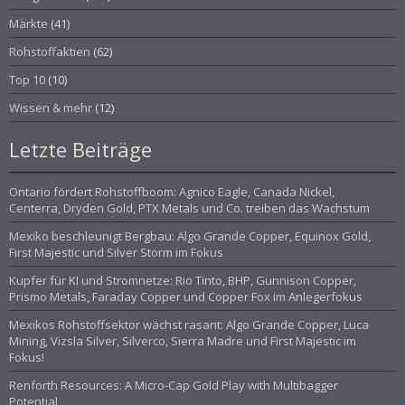
Märkte
(41)
Rohstoffaktien
(62)
Top 10
(10)
Wissen & mehr
(12)
Letzte Beiträge
Ontario fördert Rohstoffboom: Agnico Eagle, Canada Nickel,
Centerra, Dryden Gold, PTX Metals und Co. treiben das Wachstum
Mexiko beschleunigt Bergbau: Algo Grande Copper, Equinox Gold,
First Majestic und Silver Storm im Fokus
Kupfer für KI und Stromnetze: Rio Tinto, BHP, Gunnison Copper,
Prismo Metals, Faraday Copper und Copper Fox im Anlegerfokus
Mexikos Rohstoffsektor wächst rasant: Algo Grande Copper, Luca
Mining, Vizsla Silver, Silverco, Sierra Madre und First Majestic im
Fokus!
Renforth Resources: A Micro-Cap Gold Play with Multibagger
Potential