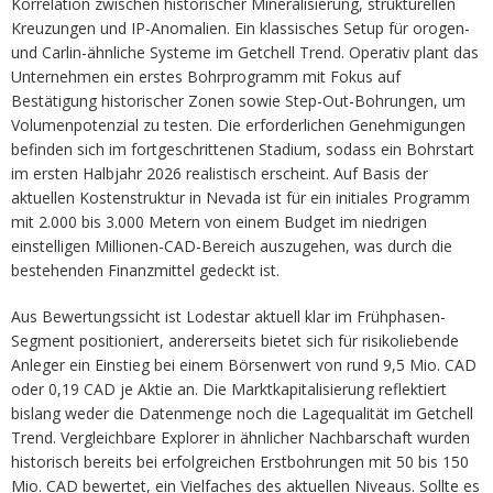
Korrelation zwischen historischer Mineralisierung, strukturellen
Kreuzungen und IP-Anomalien. Ein klassisches Setup für orogen-
und Carlin-ähnliche Systeme im Getchell Trend. Operativ plant das
Unternehmen ein erstes Bohrprogramm mit Fokus auf
Bestätigung historischer Zonen sowie Step-Out-Bohrungen, um
Volumenpotenzial zu testen. Die erforderlichen Genehmigungen
befinden sich im fortgeschrittenen Stadium, sodass ein Bohrstart
im ersten Halbjahr 2026 realistisch erscheint. Auf Basis der
aktuellen Kostenstruktur in Nevada ist für ein initiales Programm
mit 2.000 bis 3.000 Metern von einem Budget im niedrigen
einstelligen Millionen-CAD-Bereich auszugehen, was durch die
bestehenden Finanzmittel gedeckt ist.
Aus Bewertungssicht ist Lodestar aktuell klar im Frühphasen-
Segment positioniert, andererseits bietet sich für risikoliebende
Anleger ein Einstieg bei einem Börsenwert von rund 9,5 Mio. CAD
oder 0,19 CAD je Aktie an. Die Marktkapitalisierung reflektiert
bislang weder die Datenmenge noch die Lagequalität im Getchell
Trend. Vergleichbare Explorer in ähnlicher Nachbarschaft wurden
historisch bereits bei erfolgreichen Erstbohrungen mit 50 bis 150
Mio. CAD bewertet, ein Vielfaches des aktuellen Niveaus. Sollte es