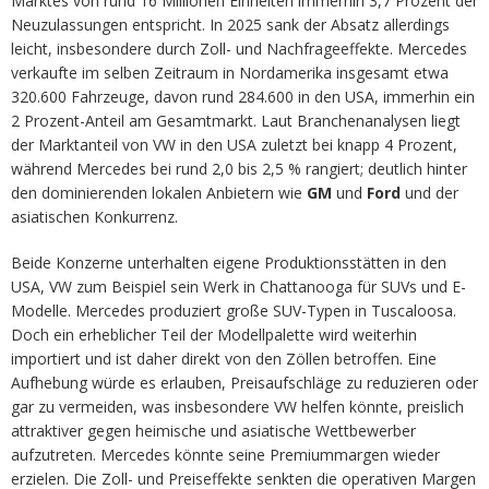
Marktes von rund 16 Millionen Einheiten immerhin 3,7 Prozent der
Neuzulassungen entspricht. In 2025 sank der Absatz allerdings
leicht, insbesondere durch Zoll- und Nachfrageeffekte. Mercedes
verkaufte im selben Zeitraum in Nordamerika insgesamt etwa
320.600 Fahrzeuge, davon rund 284.600 in den USA, immerhin ein
2 Prozent-Anteil am Gesamtmarkt. Laut Branchenanalysen liegt
der Marktanteil von VW in den USA zuletzt bei knapp 4 Prozent,
während Mercedes bei rund 2,0 bis 2,5 % rangiert; deutlich hinter
den dominierenden lokalen Anbietern wie
GM
und
Ford
und der
asiatischen Konkurrenz.
Beide Konzerne unterhalten eigene Produktionsstätten in den
USA, VW zum Beispiel sein Werk in Chattanooga für SUVs und E-
Modelle. Mercedes produziert große SUV-Typen in Tuscaloosa.
Doch ein erheblicher Teil der Modellpalette wird weiterhin
importiert und ist daher direkt von den Zöllen betroffen. Eine
Aufhebung würde es erlauben, Preisaufschläge zu reduzieren oder
gar zu vermeiden, was insbesondere VW helfen könnte, preislich
attraktiver gegen heimische und asiatische Wettbewerber
aufzutreten. Mercedes könnte seine Premiummargen wieder
erzielen. Die Zoll- und Preiseffekte senkten die operativen Margen