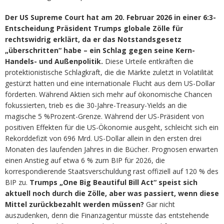
Der US Supreme Court hat am 20. Februar 2026 in einer 6:3-
Entscheidung Präsident Trumps globale Zölle für
rechtswidrig erklärt, da er das Notstandsgesetz
„überschritten“ habe – ein Schlag gegen seine Kern-
Handels- und Außenpolitik.
Diese Urteile entkräften die
protektionistische Schlagkraft, die die Märkte zuletzt in Volatilität
gestürzt hatten und eine internationale Flucht aus dem US-Dollar
förderten. Während Aktien sich mehr auf ökonomische Chancen
fokussierten, trieb es die 30-Jahre-Treasury-Yields an die
magische 5 %Prozent-Grenze. Während der US-Präsident von
positiven Effekten für die US-Ökonomie ausgeht, schleicht sich ein
Rekorddefizit von 696 Mrd. US-Dollar allein in den ersten drei
Monaten des laufenden Jahres in die Bücher. Prognosen erwarten
einen Anstieg auf etwa 6 % zum BIP für 2026, die
korrespondierende Staatsverschuldung rast offiziell auf 120 % des
BIP zu.
Trumps „One Big Beautiful Bill Act“ speist sich
aktuell noch durch die Zölle, aber was passiert, wenn diese
Mittel zurückbezahlt werden müssen?
Gar nicht
auszudenken, denn die Finanzagentur müsste das entstehende