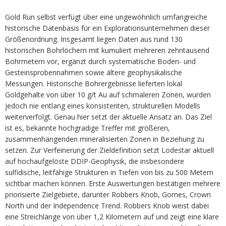
Gold Run selbst verfügt über eine ungewöhnlich umfangreiche
historische Datenbasis für ein Explorationsunternehmen dieser
Größenordnung. Insgesamt liegen Daten aus rund 130
historischen Bohrlöchern mit kumuliert mehreren zehntausend
Bohrmetern vor, ergänzt durch systematische Boden- und
Gesteinsprobennahmen sowie ältere geophysikalische
Messungen. Historische Bohrergebnisse lieferten lokal
Goldgehalte von über 10 g/t Au auf schmaleren Zonen, wurden
jedoch nie entlang eines konsistenten, strukturellen Modells
weiterverfolgt. Genau hier setzt der aktuelle Ansatz an. Das Ziel
ist es, bekannte hochgradige Treffer mit größeren,
zusammenhängenden mineralisierten Zonen in Beziehung zu
setzen. Zur Verfeinerung der Zieldefinition setzt Lodestar aktuell
auf hochaufgelöste DDIP-Geophysik, die insbesondere
sulfidische, leitfähige Strukturen in Tiefen von bis zu 500 Metern
sichtbar machen können. Erste Auswertungen bestätigen mehrere
priorisierte Zielgebiete, darunter Robbers Knob, Gomes, Crown
North und der Independence Trend. Robbers Knob weist dabei
eine Streichlänge von über 1,2 Kilometern auf und zeigt eine klare