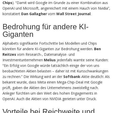
Chips
). “Damit wird Google im Grunde zu einer Kombination aus
OpenAI und Microsoft, angereichert mit einem Hauch von Nvidia”,
konstatiert
Dan Gallagher
vom
Wall Street Journal
.
Bedrohung für andere KI-
Giganten
Alphabets signifikante Fortschritte bei Modellen und Chips
könnten für andere KI-Giganten zur Bedrohung werden.
Ben
Reitzes
vom Research-, Datenanalyse- und
Investmentunternehmen
Melius
jedenfalls warnte seine Kunden:
“Ein Erfolg von Google würde tatsächlich einige der von uns
beobachteten Aktien belasten – daher ist mit Kursschwankungen
zu rechnen.” Die Wirkung wird an der
Softbank
-Aktie deutlich: Als
bekannt wurde, dass Meta einen Mega-Chip-Deal mit Google
prüft, gaben die Aktien des Unternehmens zweistellig nach.
Anleger fürchten um den Wert des hohen Engagements in
OpenAI. Auch die Aktien von NVIDIA gerieten unter Druck.
Vorteile bei Reichweite und