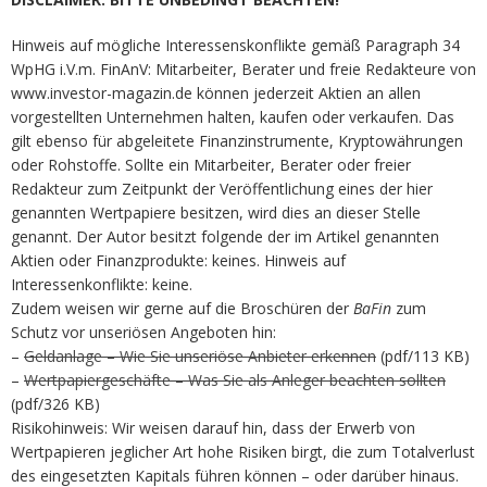
Hinweis auf mögliche Interessenskonflikte gemäß Paragraph 34
WpHG i.V.m. FinAnV: Mitarbeiter, Berater und freie Redakteure von
www.investor-magazin.de können jederzeit Aktien an allen
vorgestellten Unternehmen halten, kaufen oder verkaufen. Das
gilt ebenso für abgeleitete Finanzinstrumente, Kryptowährungen
oder Rohstoffe. Sollte ein Mitarbeiter, Berater oder freier
Redakteur zum Zeitpunkt der Veröffentlichung eines der hier
genannten Wertpapiere besitzen, wird dies an dieser Stelle
genannt. Der Autor besitzt folgende der im Artikel genannten
Aktien oder Finanzprodukte: keines. Hinweis auf
Interessenkonflikte: keine.
Zudem weisen wir gerne auf die Broschüren der
BaFin
zum
Schutz vor unseriösen Angeboten hin:
–
Geldanlage – Wie Sie unseriöse Anbieter erkennen
(pdf/113 KB)
–
Wertpapiergeschäfte – Was Sie als Anleger beachten sollten
(pdf/326 KB)
Risikohinweis: Wir weisen darauf hin, dass der Erwerb von
Wertpapieren jeglicher Art hohe Risiken birgt, die zum Totalverlust
des eingesetzten Kapitals führen können – oder darüber hinaus.