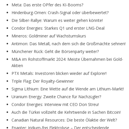
Met
a
: D
a
s erste OPfer des KI-Booms?
Hindenburg-Omen: Crash-Signal oder überbewertet?
Die Silber-Rallye: Warum es weiter gehen könnte!
Condor Energies: Starkes Q1 und erster LNG-Deal
Mineros: Goldminer auf Wachstumskurs
Antimon: Das Metall, nach dem sich die Großmächte sehnen!
Münchener Rück: Geht die Börsenparty weiter?
M&A im Rohstoffmarkt 2024: Meiste Übernahmen bei Gold-
Aktien
PTX Metals: Investoren blicken wieder auf Explorer!
Triple Flag: Der Royalty-Gewinner
Sigma LIthium: Eine Wette auf die Wende am Lithium-Markt!
Uranium Energy: Zweite Chance für Nachzügler?
Condor Energies: Interview mit CEO Don Streu!
Auch die Türkei vollzieht die Kehrtwende in Sachen Bitcoin!
Canadian Natural Resources: Die beste Ölaktie der Welt?
Enapter: Iridium-frei Elektrolyse – Der entscheidende