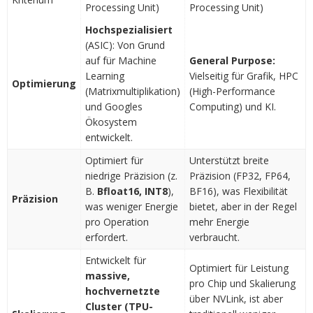
Processing Unit)
Processing Unit)
Hochspezialisiert
(ASIC): Von Grund
auf für Machine
General Purpose:
Learning
Vielseitig für Grafik, HPC
Optimierung
(Matrixmultiplikation)
(High-Performance
und Googles
Computing) und KI.
Ökosystem
entwickelt.
Optimiert für
Unterstützt breite
niedrige Präzision (z.
Präzision (FP32, FP64,
B.
Bfloat16, INT8
),
BF16), was Flexibilität
Präzision
was weniger Energie
bietet, aber in der Regel
pro Operation
mehr Energie
erfordert.
verbraucht.
Entwickelt für
Optimiert für Leistung
massive,
pro Chip und Skalierung
hochvernetzte
über NVLink, ist aber
Cluster (TPU-