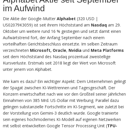
im Aufwind
Die Aktie der Google-Mutter
Alphabet
(320 USD |
US02079K3059) ist seit ihrem Höchststand am
Nasdaq
am 29.
Oktober um weitere rund 16 % gestiegen und setzt damit einen
Aufwärtstrend fort, der Anfang September nach einem
vorteilhaften Gerichtsbeschluss einsetzte. Im selben Zeitraum
verzeichneten
Microsoft,
Oracle
,
Nvidia
und
Meta Platforms
seit dem Höchststand des Nasdaq prozentual zweistellige
Kursverluste. Erstmals seit 2018 liegt der Wert von Microsoft
unter jenem von Alphabet.
Wie kam es dazu? Ein wichtiger Aspekt: Dem Unternehmen gelingt
der Spagat zwischen KI-Wettrennen und Tagesgeschäft. Der
Konzern erwirtschaftet nach wie vor den Großteil seiner jährlichen
Einnahmen von 385 Mrd. US-Dollar mit Werbung. Parallel dazu
gelingen substanzielle Fortschritte im KI-Segment, wie zuletzt bei
der Vorstellung von Gemini-3 deutlich wurde. Google trainierte
sein eigenes hochmodernes KI-Modell auf eigenen Netzwerken
mit selbst entwickelten Google Tensor Processing Unit (
TPU-