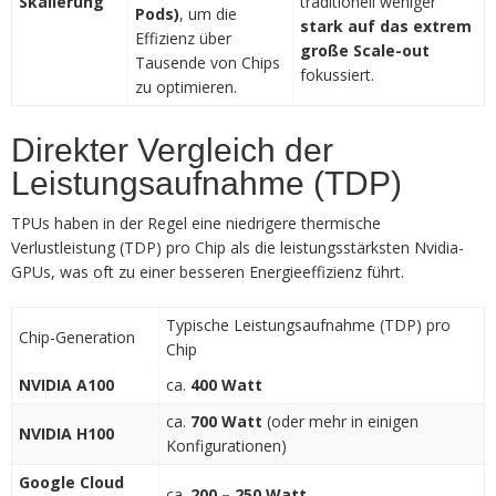
Skalierung
traditionell weniger
Pods)
, um die
stark auf das extrem
Effizienz über
große Scale-out
Tausende von Chips
fokussiert.
zu optimieren.
Direkter Vergleich der
Leistungsaufnahme (TDP)
TPUs haben in der Regel eine niedrigere thermische
Verlustleistung (TDP) pro Chip als die leistungsstärksten Nvidia-
GPUs, was oft zu einer besseren Energieeffizienz führt.
Typische Leistungsaufnahme (TDP) pro
Chip-Generation
Chip
NVIDIA A100
ca.
400 Watt
ca.
700 Watt
(oder mehr in einigen
NVIDIA H100
Konfigurationen)
Google Cloud
ca.
200 – 250 Watt