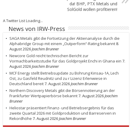
da! BHP, PTX Metals und
SolGold wollen profitieren!
A Twitter List Loading...
News von IRW-Press
SAGA Metals gibt die Fortsetzung der Aktienanalyse durch die
Alphabridge Group mit einem „Outperform“-Rating bekannt
8.
August 2026
Joachim Brunner
Newcore Gold reicht technischen Bericht zur
Vormachbarkeitsstudie für das Goldprojekt Enchi in Ghana ein
7.
August 2026
Joachim Brunner
MCF Energy stellt Betriebsupdate zu Bohrung Kinsau-1A, Lech
Ost, zu Gasfeld Reudnitz und zu r Lizenz Erlenwiese in
Deutschland bereit
7. August 2026
Joachim Brunner
Northern Discovery Metals gibt die Börsennotierung an der
Frankfurter Wertpapierbörse bekannt
7. August 2026
Joachim
Brunner
Heliostar präsentiert Finanz- und Betriebsergebnis für das
zweite Quartal 2026 mit Goldproduktion und Barreserven in
Rekordhöhe
7. August 2026
Joachim Brunner