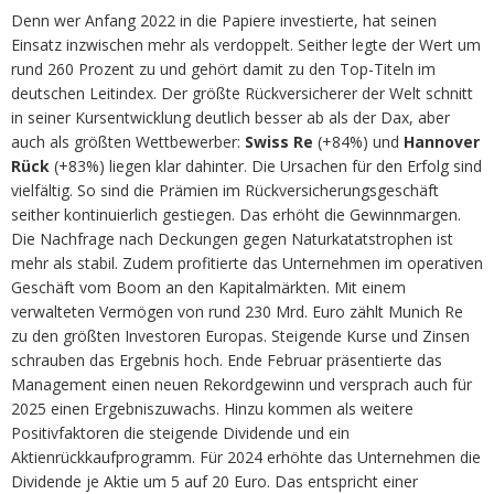
Denn wer Anfang 2022 in die Papiere investierte, hat seinen
Einsatz inzwischen mehr als verdoppelt. Seither legte der Wert um
rund 260 Prozent zu und gehört damit zu den Top-Titeln im
deutschen Leitindex. Der größte Rückversicherer der Welt schnitt
in seiner Kursentwicklung deutlich besser ab als der Dax, aber
auch als größten Wettbewerber:
Swiss Re
(+84%) und
Hannover
Rück
(+83%) liegen klar dahinter. Die Ursachen für den Erfolg sind
vielfältig. So sind die Prämien im Rückversicherungsgeschäft
seither kontinuierlich gestiegen. Das erhöht die Gewinnmargen.
Die Nachfrage nach Deckungen gegen Naturkatatstrophen ist
mehr als stabil. Zudem profitierte das Unternehmen im operativen
Geschäft vom Boom an den Kapitalmärkten. Mit einem
verwalteten Vermögen von rund 230 Mrd. Euro zählt Munich Re
zu den größten Investoren Europas. Steigende Kurse und Zinsen
schrauben das Ergebnis hoch. Ende Februar präsentierte das
Management einen neuen Rekordgewinn und versprach auch für
2025 einen Ergebniszuwachs. Hinzu kommen als weitere
Positivfaktoren die steigende Dividende und ein
Aktienrückkaufprogramm. Für 2024 erhöhte das Unternehmen die
Dividende je Aktie um 5 auf 20 Euro. Das entspricht einer