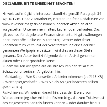
DISCLAIMER. BITTE UNBEDINGT BEACHTEN!
Hinweis auf mögliche Interessenskonflikte gemäß Paragraph 34
WpHG i.V.m. FinAnV: Mitarbeiter, Berater und freie Redakteure von
www.investor-magazin.de können jederzeit Aktien an allen
vorgestellten Unternehmen halten, kaufen oder verkaufen. Das
gilt ebenso für abgeleitete Finanzinstrumente, Kryptowährungen
oder Rohstoffe. Sollte ein Mitarbeiter, Berater oder freier
Redakteur zum Zeitpunkt der Veröffentlichung eines der hier
genannten Wertpapiere besitzen, wird dies an dieser Stelle
genannt. Der Autor besitzt folgende der im Artikel genannten
Aktien oder Finanzprodukte: keine.
Zudem weisen wir gerne auf die Broschüren der
BaFin
zum
Schutz vor unseriösen Angeboten hin:
–
Geldanlage – Wie Sie unseriöse Anbieter erkennen
(pdf/113 KB)
–
Wertpapiergeschäfte – Was Sie als Anleger beachten sollten
(pdf/326 KB)
Risikohinweis: Wir weisen darauf hin, dass der Erwerb von
Wertpapieren jeglicher Art hohe Risiken birgt, die zum Totalverlust
des eingesetzten Kapitals führen können – oder darüber hinaus.