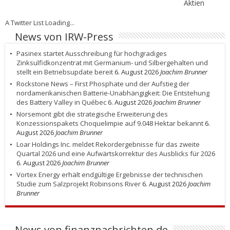
Aktien
A Twitter List Loading...
News von IRW-Press
Pasinex startet Ausschreibung für hochgradiges
Zinksulfidkonzentrat mit Germanium- und Silbergehalten und
stellt ein Betriebsupdate bereit
6. August 2026
Joachim Brunner
Rockstone News – First Phosphate und der Aufstieg der
nordamerikanischen Batterie-Unabhängigkeit: Die Entstehung
des Battery Valley in Québec
6. August 2026
Joachim Brunner
Norsemont gibt die strategische Erweiterung des
Konzessionspakets Choquelimpie auf 9.048 Hektar bekannt
6.
August 2026
Joachim Brunner
Loar Holdings Inc. meldet Rekordergebnisse für das zweite
Quartal 2026 und eine Aufwärtskorrektur des Ausblicks für 2026
6. August 2026
Joachim Brunner
Vortex Energy erhält endgültige Ergebnisse der technischen
Studie zum Salzprojekt Robinsons River
6. August 2026
Joachim
Brunner
News von finanznachrichten.de