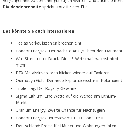
Vergangenheit zu den eher günstigen Werten. Und auch die hohe
Dividendenrendite
spricht trotz für den Titel.
Das könnte Sie auch interessieren:
Tesl
a
s Verk
a
ufsz
a
hlen brechen ein
!
Condor Energies: Der nächste Analyst hebt den Daumen!
Wall Street unter Druck: Die US-Wirtschaft wächst nicht
mehr.
PTX Metals:Investoren blicken wieder auf Explorer!
Quimbaya Gold: Der neue Explorationsstar in Kolumbien?
Triple Flag: Der Royalty-Gewinner
Sigma LIthium: Eine Wette auf die Wende am Lithium-
Markt!
Uranium Energy: Zweite Chance für Nachzügler?
Condor Energies: Interview mit CEO Don Streu!
Deutschland: Preise für Häuser und Wohnungen fallen