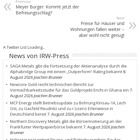
Previous
Meyer Burger: Kommt jetzt der
Befreiungsschlag?
Next
Preise für Häuser und
Wohnungen fallen weiter –
aber wohl nicht genug!
A Twitter List Loading...
News von IRW-Press
SAGA Metals gibt die Fortsetzung der Aktienanalyse durch die
Alphabridge Group mit einem „Outperform“-Rating bekannt
8.
August 2026
Joachim Brunner
Newcore Gold reicht technischen Bericht zur
Vormachbarkeitsstudie für das Goldprojekt Enchi in Ghana ein
7.
August 2026
Joachim Brunner
MCF Energy stellt Betriebsupdate zu Bohrung Kinsau-1A, Lech
Ost, zu Gasfeld Reudnitz und zu r Lizenz Erlenwiese in
Deutschland bereit
7. August 2026
Joachim Brunner
Northern Discovery Metals gibt die Börsennotierung an der
Frankfurter Wertpapierbörse bekannt
7. August 2026
Joachim
Brunner
Heliostar präsentiert Finanz- und Betriebsergebnis für das