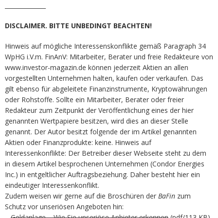
______________
DISCLAIMER. BITTE UNBEDINGT BEACHTEN!
Hinweis auf mögliche Interessenskonflikte gemäß Paragraph 34
WpHG i.V.m. FinAnV: Mitarbeiter, Berater und freie Redakteure von
www.investor-magazin.de können jederzeit Aktien an allen
vorgestellten Unternehmen halten, kaufen oder verkaufen. Das
gilt ebenso für abgeleitete Finanzinstrumente, Kryptowährungen
oder Rohstoffe. Sollte ein Mitarbeiter, Berater oder freier
Redakteur zum Zeitpunkt der Veröffentlichung eines der hier
genannten Wertpapiere besitzen, wird dies an dieser Stelle
genannt. Der Autor besitzt folgende der im Artikel genannten
Aktien oder Finanzprodukte: keine. Hinweis auf
Interessenkonflikte: Der Betreiber dieser Webseite steht zu dem
in diesem Artikel besprochenen Unternehmen (Condor Energies
Inc.) in entgeltlicher Auftragsbeziehung. Daher besteht hier ein
eindeutiger Interessenkonflikt.
Zudem weisen wir gerne auf die Broschüren der
BaFin
zum
Schutz vor unseriösen Angeboten hin:
–
Geldanlage – Wie Sie unseriöse Anbieter erkennen
(pdf/113 KB)