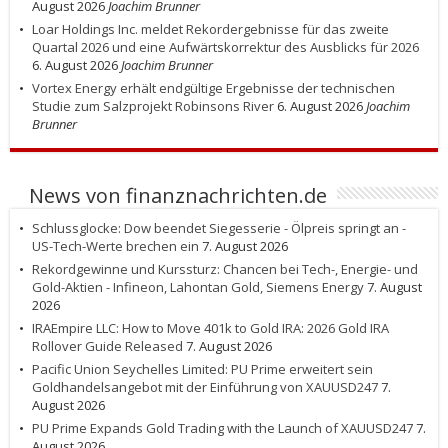
August 2026
Joachim Brunner
Loar Holdings Inc. meldet Rekordergebnisse für das zweite
Quartal 2026 und eine Aufwärtskorrektur des Ausblicks für 2026
6. August 2026
Joachim Brunner
Vortex Energy erhält endgültige Ergebnisse der technischen
Studie zum Salzprojekt Robinsons River
6. August 2026
Joachim
Brunner
News von finanznachrichten.de
Schlussglocke: Dow beendet Siegesserie - Ölpreis springt an -
US-Tech-Werte brechen ein
7. August 2026
Rekordgewinne und Kurssturz: Chancen bei Tech-, Energie- und
Gold-Aktien - Infineon, Lahontan Gold, Siemens Energy
7. August
2026
IRAEmpire LLC: How to Move 401k to Gold IRA: 2026 Gold IRA
Rollover Guide Released
7. August 2026
Pacific Union Seychelles Limited: PU Prime erweitert sein
Goldhandelsangebot mit der Einführung von XAUUSD247
7.
August 2026
PU Prime Expands Gold Trading with the Launch of XAUUSD247
7.
August 2026