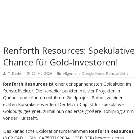
Renforth Resources: Spekulative
Chance für Gold-Investoren!
T. Dede
22. Mai 2026
Allgemein
,
Google News
,
Rohstoffaktien
Renforth Resources
ist einer der spannendsten Goldaktien im
Rohstoffsektor. Die Kanadier punkten mit vier Projekten in
Québec und könnten mit ihrem Goldprojekt Parbec zu einer
echten Kursrakete werden. Der Micro-Cap ist für spekulative
Goldbugs geeignet, zumal nun das erste größere Bohrprogramm
vor der Tür steht.
Das kanadische Explorationsunternehmen
Renforth Resources
(0,02 CAD | ISIN: CA75971C2094 | CSE: RFR) bewegt sich in