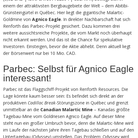
einem der attraktivsten Bergbaugebiete der Welt – dem Abitibi-
Grünsteingürtel in Québec. Hier liegt die gigantische Malartic-
Goldmine von
Agnico Eagle
. In direkter Nachbarschaft hat sich
Renforth das Parbec-Projekt gesichert. Dazu kommen drei
weitere aussichtsreiche Projekte, die vom Markt noch überhaupt
nicht erkannt werden. Und das ist die Chance für spekulative
Investoren. Einsteigen, bevor die Aktie abhebt. Denn aktuell liegt
der Börsenwert nur bei 10 Mio. CAD.
Parbec: Selbst für Agnico Eagle
interessant!
Parbec ist das Flaggschiff-Projekt von Renforth Resources. Die
Lage könnte kaum besser sein: Es befindet sich direkt an der
produktiven
Cadillac Break
-Störungszone in Québec und grenzt
unmittelbar an die
Canadian Malartic Mine
– Kanadas größte
Tagebau-Mine vom Goldriesen Agnico Eagle. Auf dieser Mine
steht nun ein großer Umbruch bevor, denn die Malartic-Mine wird
im Laufe der nächsten Jahre ihren Tagebau schließen und auf den
Untertagebau (Odyssey) umstellen. Das Problem: Odyssey wird