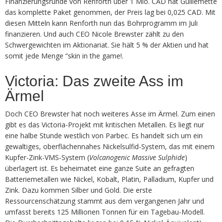
Finanzierungsrunde von Renforth über 1 Mio. CAD hat Guillemette
das komplette Paket genommen, der Preis lag bei 0,025 CAD. Mit
diesen Mitteln kann Renforth nun das Bohrprogramm im Juli
finanzieren. Und auch CEO Nicole Brewster zählt zu den
Schwergewichten im Aktionariat. Sie hält 5 % der Aktien und hat
somit jede Menge “skin in the game!.
Victoria: Das zweite Ass im
Ärmel
Doch CEO Brewster hat noch weiteres Asse im Ärmel. Zum einen
gibt es das Victoria-Projekt mit kritischen Metallen. Es liegt nur
eine halbe Stunde westlich von Parbec. Es handelt sich um ein
gewaltiges, oberflächennahes Nickelsulfid-System, das mit einem
Kupfer-Zink-VMS-System (
Volcanogenic Massive Sulphide
)
überlagert ist. Es beheimatet eine ganze Suite an gefragten
Batteriemetallen wie Nickel, Kobalt, Platin, Palladium, Kupfer und
Zink. Dazu kommen Silber und Gold. Die erste
Ressourcenschätzung stammt aus dem vergangenen Jahr und
umfasst bereits 125 Millionen Tonnen für ein Tagebau-Modell.