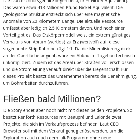
Die Durchschnittsgehalte liegen bei 0,15 % Nickel-Äquivalent).
Das wären etwa 413 Millionen Pfund Nickel-Äquivalent. Die
geologische Struktur erstreckt sich über eine magnetische
Anomalie von 20 Kilometern Länge. Die aktuelle Ressource
umfasst aber lediglich 2,5 Kilometern davon. Und noch einen
Vorteil gibt es: Das Erzkörpermodell weist ein extrem günstiges
Verhältnis von Abrum (wertlos) zu Erz (wertvoll) auf, diese
sogenannte Strip Ratio beträgt 1:1. Da die Mineralisierung direkt
an der Oberfläche beginnt, wäre ein Abbau im Tagebau technisch
unkompliziert. Zudem ist das Areal über Straßen voll erschlossen
und die Stromleitung verläuft direkt über die Liegenschaft. Für
dieses Projekt besitzt das Unternehmen bereits die Genehmigung,
um Bohrarbeiten durchzuführen.
Fließen bald Millionen?
Die Story endet aber noch nicht mit diesen beiden Projekten. So
besitzt Renforth Resources mit Beaupré und Lalonde zwei
Projekte, die sich im Verkaufsprozess befinden. Laut CEO
Brewster soll mit dem Verkauf genug erlöst werden, um die
Exploration auch nach dem Juli-Programm ohne neue