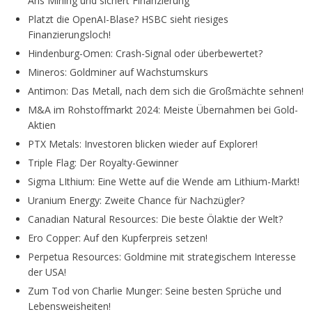
Aris Mining und sichert Finanzierung
Platzt die OpenAI-Blase? HSBC sieht riesiges
Finanzierungsloch!
Hindenburg-Omen: Crash-Signal oder überbewertet?
Mineros: Goldminer auf Wachstumskurs
Antimon: Das Metall, nach dem sich die Großmächte sehnen!
M&A im Rohstoffmarkt 2024: Meiste Übernahmen bei Gold-
Aktien
PTX Metals: Investoren blicken wieder auf Explorer!
Triple Flag: Der Royalty-Gewinner
Sigma LIthium: Eine Wette auf die Wende am Lithium-Markt!
Uranium Energy: Zweite Chance für Nachzügler?
Canadian Natural Resources: Die beste Ölaktie der Welt?
Ero Copper: Auf den Kupferpreis setzen!
Perpetua Resources: Goldmine mit strategischem Interesse
der USA!
Zum Tod von Charlie Munger: Seine besten Sprüche und
Lebensweisheiten!