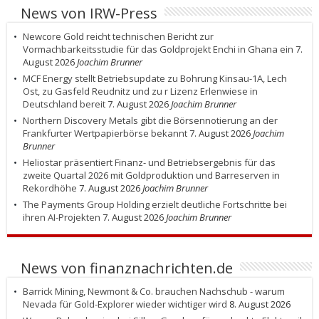
News von IRW-Press
Newcore Gold reicht technischen Bericht zur
Vormachbarkeitsstudie für das Goldprojekt Enchi in Ghana ein
7.
August 2026
Joachim Brunner
MCF Energy stellt Betriebsupdate zu Bohrung Kinsau-1A, Lech
Ost, zu Gasfeld Reudnitz und zu r Lizenz Erlenwiese in
Deutschland bereit
7. August 2026
Joachim Brunner
Northern Discovery Metals gibt die Börsennotierung an der
Frankfurter Wertpapierbörse bekannt
7. August 2026
Joachim
Brunner
Heliostar präsentiert Finanz- und Betriebsergebnis für das
zweite Quartal 2026 mit Goldproduktion und Barreserven in
Rekordhöhe
7. August 2026
Joachim Brunner
The Payments Group Holding erzielt deutliche Fortschritte bei
ihren AI-Projekten
7. August 2026
Joachim Brunner
News von finanznachrichten.de
Barrick Mining, Newmont & Co. brauchen Nachschub - warum
Nevada für Gold-Explorer wieder wichtiger wird
8. August 2026