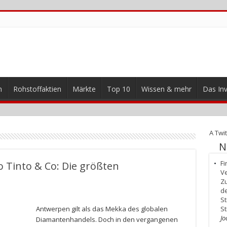
n
Rohstoffaktien
Märkte
Top 10
Wissen & mehr
Das Inv
A Twit
N
Fi
o Tinto & Co: Die größten
Ve
Zu
de
St
Antwerpen gilt als das Mekka des globalen
S
Jo
Diamantenhandels. Doch in den vergangenen