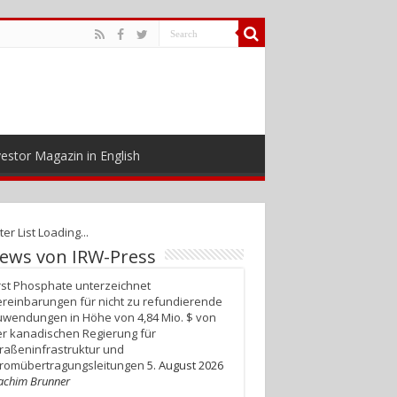
estor Magazin in English
ter List Loading...
ews von IRW-Press
rst Phosphate unterzeichnet
reinbarungen für nicht zu refundierende
wendungen in Höhe von 4,84 Mio. $ von
r kanadischen Regierung für
raßeninfrastruktur und
tromübertragungsleitungen
5. August 2026
achim Brunner