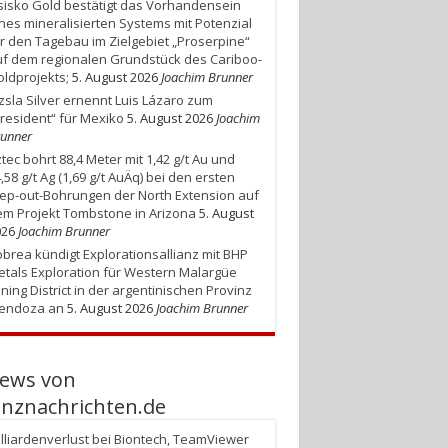
isko Gold bestätigt das Vorhandensein
nes mineralisierten Systems mit Potenzial
r den Tagebau im Zielgebiet „Proserpine“
f dem regionalen Grundstück des Cariboo-
ldprojekts;
5. August 2026
Joachim Brunner
zsla Silver ernennt Luis Lázaro zum
resident“ für Mexiko
5. August 2026
Joachim
unner
tec bohrt 88,4 Meter mit 1,42 g/t Au und
,58 g/t Ag (1,69 g/t AuÄq) bei den ersten
ep-out-Bohrungen der North Extension auf
m Projekt Tombstone in Arizona
5. August
026
Joachim Brunner
brea kündigt Explorationsallianz mit BHP
tals Exploration für Western Malargüe
ning District in der argentinischen Provinz
endoza an
5. August 2026
Joachim Brunner
ews von
anznachrichten.de
lliardenverlust bei Biontech, TeamViewer