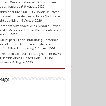
fft auf Wende, Lahontan Gold vor dem
roßen Ausbruch?
6. August 2026
ld wieder über 4.000 US-Dollar: Deutsche
nk wird optimistischer - Chinas Nachfrage
eht deutlich an
6. August 2026
pfer am Allzeithoch! Wie Glencore, Power
tallic Mines und Lundin Mining profitieren!
 August 2026
ue Kupfer-Silber-Entdeckung: Somerset
nerals: Erste Bohrungen bestätigen neue
pfer-Silber-Entdeckung
6. August 2026
rrektur in Gold zum Einstieg nutzen! 100 %
t Barrick Mining, Desert Gold, TUI und
ufthansa
6. August 2026
eige