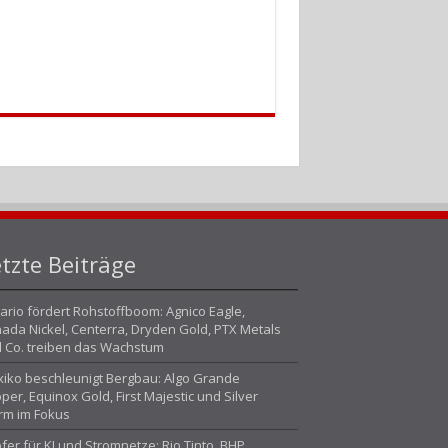
tzte Beiträge
ario fördert Rohstoffboom: Agnico Eagle,
ada Nickel, Centerra, Dryden Gold, PTX Metals
 Co. treiben das Wachstum
iko beschleunigt Bergbau: Algo Grande
per, Equinox Gold, First Majestic und Silver
rm im Fokus
fer für KI und Stromnetze: Rio Tinto, BHP,