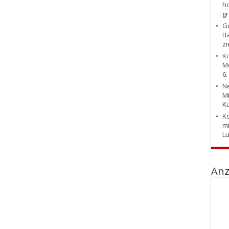
ho
g
Go
Ba
zi
Ku
Me
6.
Ne
Mi
Ku
Ko
mi
L
Anz