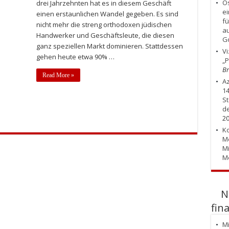
Os
drei Jahrzehnten hat es in diesem Geschäft
ei
einen erstaunlichen Wandel gegeben. Es sind
fü
nicht mehr die streng orthodoxen jüdischen
au
Handwerker und Geschäftsleute, die diesen
Go
ganz speziellen Markt dominieren. Stattdessen
Vi
gehen heute etwa 90% …
„P
Br
Read More »
Az
14
St
de
2
Ko
Me
Mi
M
N
fin
Mi