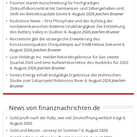
Pasinex startet Ausschreibung für hochgradiges
Zinksulfidkonzentrat mit Germanium- und Silbergehalten und
stellt ein Betriebsupdate bereit
6. August 2026
Joachim Brunner
Rockstone News – First Phosphate und der Aufstieg der
nordamerikanischen Batterie-Unabhängigkeit: Die Entstehung
des Battery Valley in Québec
6. August 2026
Joachim Brunner
Norsemont gibt die strategische Erweiterung des
Konzessionspakets Choquelimpie auf 9.048 Hektar bekannt
6.
August 2026
Joachim Brunner
Loar Holdings Inc. meldet Rekordergebnisse für das zweite
Quartal 2026 und eine Aufwärtskorrektur des Ausblicks für 2026
6. August 2026
Joachim Brunner
Vortex Energy erhält endgültige Ergebnisse der technischen
Studie zum Salzprojekt Robinsons River
6. August 2026
Joachim
Brunner
News von finanznachrichten.de
Gold prüft nach der Rally, wie viel Zinshoffnung wirklich trägt
6.
August 2026
Gold und Bitcoin - unsexy im Sommer?
6. August 2026