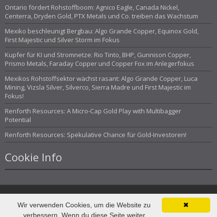
Ontario fördert Rohstoffboom: Agnico Eagle, Canada Nickel,
Centerra, Dryden Gold, PTX Metals und Co. treiben das Wachstum
Mexiko beschleunigt Bergbau: Algo Grande Copper, Equinox Gold,
First Majestic und Silver Storm im Fokus
Kupfer für KI und Stromnetze: Rio Tinto, BHP, Gunnison Copper,
Prismo Metals, Faraday Copper und Copper Fox im Anlegerfokus
Mexikos Rohstoffsektor wächst rasant: Algo Grande Copper, Luca
Mining, Vizsla Silver, Silverco, Sierra Madre und First Majestic im
Fokus!
Renforth Resources: A Micro-Cap Gold Play with Multibagger
Potential
Renforth Resources: Spekulative Chance für Gold-Investoren!
Cookie Info
Wir verwenden Cookies, um die Website zu
✖
© Investor Magazin 2013
verbessern. Wenn du diese Seite weiter