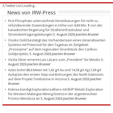
A Twitter List Loading...
News von IRW-Press
First Phosphate unterzeichnet Vereinbarungen für nicht zu
refundierende Zuwendungen in Höhe von 4,84 Mio. $ von der
kanadischen Regierung für Straßeninfrastruktur und
Stromübertragungsleitungen
5. August 2026
Joachim Brunner
Osisko Gold bestätigt das Vorhandensein eines mineralisierten
Systems mit Potenzial für den Tagebau im Zielgebiet
„Proserpine“ auf dem regionalen Grundstück des Cariboo-
Goldprojekts;
5. August 2026
Joachim Brunner
Vizsla Silver ernennt Luis Lázaro zum „President“ für Mexiko
5.
August 2026
Joachim Brunner
Aztec bohrt 88,4 Meter mit 1,42 g/t Au und 14,58 g/t Ag (1,69 g/t
AuÄq) bei den ersten Step-out-Bohrungen der North Extension
auf dem Projekt Tombstone in Arizona
5. August 2026
Joachim
Brunner
Kobrea kündigt Explorationsallianz mit BHP Metals Exploration
für Western Malargüe Mining District in der argentinischen
Provinz Mendoza an
5. August 2026
Joachim Brunner