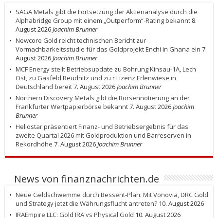
SAGA Metals gibt die Fortsetzung der Aktienanalyse durch die
Alphabridge Group mit einem „Outperform“-Rating bekannt
8.
August 2026
Joachim Brunner
Newcore Gold reicht technischen Bericht zur
Vormachbarkeitsstudie für das Goldprojekt Enchi in Ghana ein
7.
August 2026
Joachim Brunner
MCF Energy stellt Betriebsupdate zu Bohrung Kinsau-1A, Lech
Ost, zu Gasfeld Reudnitz und zu r Lizenz Erlenwiese in
Deutschland bereit
7. August 2026
Joachim Brunner
Northern Discovery Metals gibt die Börsennotierung an der
Frankfurter Wertpapierbörse bekannt
7. August 2026
Joachim
Brunner
Heliostar präsentiert Finanz- und Betriebsergebnis für das
zweite Quartal 2026 mit Goldproduktion und Barreserven in
Rekordhöhe
7. August 2026
Joachim Brunner
News von finanznachrichten.de
Neue Geldschwemme durch Bessent-Plan: Mit Vonovia, DRC Gold
und Strategy jetzt die Währungsflucht antreten?
10. August 2026
IRAEmpire LLC: Gold IRA vs Physical Gold
10. August 2026