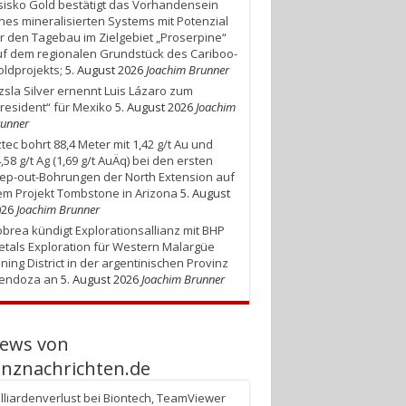
isko Gold bestätigt das Vorhandensein
nes mineralisierten Systems mit Potenzial
r den Tagebau im Zielgebiet „Proserpine“
f dem regionalen Grundstück des Cariboo-
ldprojekts;
5. August 2026
Joachim Brunner
zsla Silver ernennt Luis Lázaro zum
resident“ für Mexiko
5. August 2026
Joachim
unner
tec bohrt 88,4 Meter mit 1,42 g/t Au und
,58 g/t Ag (1,69 g/t AuÄq) bei den ersten
ep-out-Bohrungen der North Extension auf
m Projekt Tombstone in Arizona
5. August
026
Joachim Brunner
brea kündigt Explorationsallianz mit BHP
tals Exploration für Western Malargüe
ning District in der argentinischen Provinz
endoza an
5. August 2026
Joachim Brunner
ews von
anznachrichten.de
lliardenverlust bei Biontech, TeamViewer