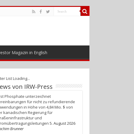
estor Magazin in English
ter List Loading...
ews von IRW-Press
rst Phosphate unterzeichnet
reinbarungen für nicht zu refundierende
wendungen in Höhe von 4,84 Mio. $ von
r kanadischen Regierung für
raßeninfrastruktur und
tromübertragungsleitungen
5. August 2026
achim Brunner