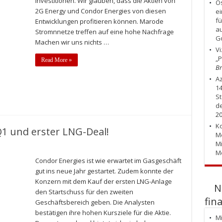
Investitionen. Wir glauben, dass die Aktien von
Os
2G Energy und Condor Energies von diesen
ei
fü
Entwicklungen profitieren können. Marode
au
Stromnnetze treffen auf eine hohe Nachfrage
Go
Machen wir uns nichts …
Vi
„P
Read More »
Br
Az
14
St
de
2
Ko
Q1 und erster LNG-Deal!
Me
Mi
M
Condor Energies ist wie erwartet im Gasgeschäft
gut ins neue Jahr gestartet. Zudem konnte der
Konzern mit dem Kauf der ersten LNG-Anlage
N
den Startschuss für den zweiten
fin
Geschäftsbereich geben. Die Analysten
bestätigen ihre hohen Kursziele für die Aktie.
Mi