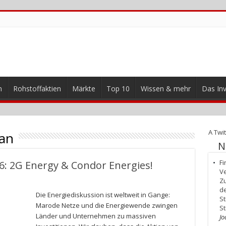
n
Rohstoffaktien
Märkte
Top 10
Wissen & mehr
Das Inv
A Twit
an
N
Fi
6: 2G Energy & Condor Energies!
Ve
Zu
de
Die Energiediskussion ist weltweit in Gange:
St
Marode Netze und die Energiewende zwingen
S
Länder und Unternehmen zu massiven
Jo