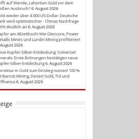
fft auf Wende, Lahontan Gold vor dem
roßen Ausbruch?
6. August 2026
ld wieder über 4.000 US-Dollar: Deutsche
nk wird optimistischer - Chinas Nachfrage
eht deutlich an
6. August 2026
pfer am Allzeithoch! Wie Glencore, Power
tallic Mines und Lundin Mining profitieren!
 August 2026
ue Kupfer-Silber-Entdeckung: Somerset
nerals: Erste Bohrungen bestätigen neue
pfer-Silber-Entdeckung
6. August 2026
rrektur in Gold zum Einstieg nutzen! 100 %
t Barrick Mining, Desert Gold, TUI und
ufthansa
6. August 2026
eige