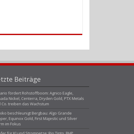
tzte Beiträge
ario fördert Rohstoffboom: Agnico Eagle,
ada Nickel, Centerra, Dryden Gold, PTX Metals
 Co. treiben das Wachstum
iko beschleunigt Bergbau: Algo Grande
per, Equinox Gold, First Majestic und Silver
rm im Fokus
fer für KI und Stromnetze: Rio Tinto, BHP,