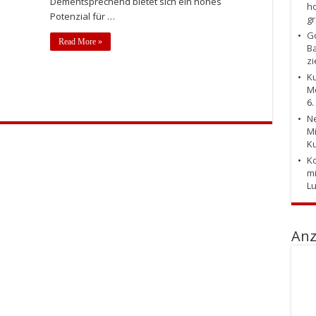
Dementsprechend bietet sich ein hohes
ho
Potenzial für …
g
Go
Read More »
Ba
zi
Ku
Me
6.
Ne
Mi
Ku
Ko
mi
L
Anz