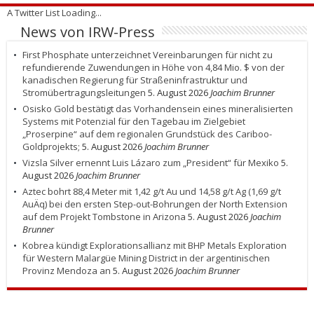
A Twitter List Loading...
News von IRW-Press
First Phosphate unterzeichnet Vereinbarungen für nicht zu
refundierende Zuwendungen in Höhe von 4,84 Mio. $ von der
kanadischen Regierung für Straßeninfrastruktur und
Stromübertragungsleitungen
5. August 2026
Joachim Brunner
Osisko Gold bestätigt das Vorhandensein eines mineralisierten
Systems mit Potenzial für den Tagebau im Zielgebiet
„Proserpine“ auf dem regionalen Grundstück des Cariboo-
Goldprojekts;
5. August 2026
Joachim Brunner
Vizsla Silver ernennt Luis Lázaro zum „President“ für Mexiko
5.
August 2026
Joachim Brunner
Aztec bohrt 88,4 Meter mit 1,42 g/t Au und 14,58 g/t Ag (1,69 g/t
AuÄq) bei den ersten Step-out-Bohrungen der North Extension
auf dem Projekt Tombstone in Arizona
5. August 2026
Joachim
Brunner
Kobrea kündigt Explorationsallianz mit BHP Metals Exploration
für Western Malargüe Mining District in der argentinischen
Provinz Mendoza an
5. August 2026
Joachim Brunner