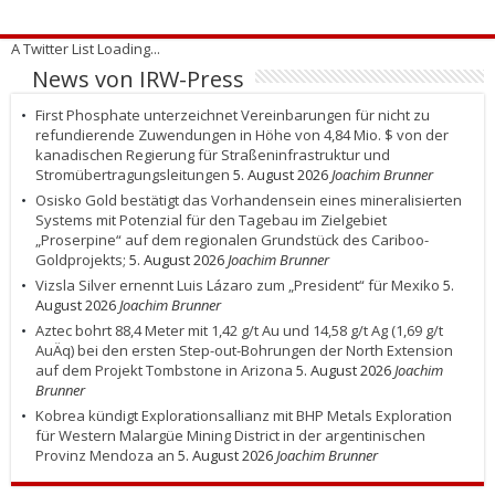
A Twitter List Loading...
News von IRW-Press
First Phosphate unterzeichnet Vereinbarungen für nicht zu
refundierende Zuwendungen in Höhe von 4,84 Mio. $ von der
kanadischen Regierung für Straßeninfrastruktur und
Stromübertragungsleitungen
5. August 2026
Joachim Brunner
Osisko Gold bestätigt das Vorhandensein eines mineralisierten
Systems mit Potenzial für den Tagebau im Zielgebiet
„Proserpine“ auf dem regionalen Grundstück des Cariboo-
Goldprojekts;
5. August 2026
Joachim Brunner
Vizsla Silver ernennt Luis Lázaro zum „President“ für Mexiko
5.
August 2026
Joachim Brunner
Aztec bohrt 88,4 Meter mit 1,42 g/t Au und 14,58 g/t Ag (1,69 g/t
AuÄq) bei den ersten Step-out-Bohrungen der North Extension
auf dem Projekt Tombstone in Arizona
5. August 2026
Joachim
Brunner
Kobrea kündigt Explorationsallianz mit BHP Metals Exploration
für Western Malargüe Mining District in der argentinischen
Provinz Mendoza an
5. August 2026
Joachim Brunner