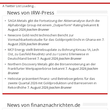
A Twitter List Loading...
News von IRW-Press
SAGA Metals gibt die Fortsetzung der Aktienanalyse durch die
Alphabridge Group mit einem „Outperform“-Rating bekannt
8.
August 2026
Joachim Brunner
Newcore Gold reicht technischen Bericht zur
Vormachbarkeitsstudie für das Goldprojekt Enchi in Ghana ein
7.
August 2026
Joachim Brunner
MCF Energy stellt Betriebsupdate zu Bohrung Kinsau-1A, Lech
Ost, zu Gasfeld Reudnitz und zu r Lizenz Erlenwiese in
Deutschland bereit
7. August 2026
Joachim Brunner
Northern Discovery Metals gibt die Börsennotierung an der
Frankfurter Wertpapierbörse bekannt
7. August 2026
Joachim
Brunner
Heliostar präsentiert Finanz- und Betriebsergebnis für das
zweite Quartal 2026 mit Goldproduktion und Barreserven in
Rekordhöhe
7. August 2026
Joachim Brunner
News von finanznachrichten.de