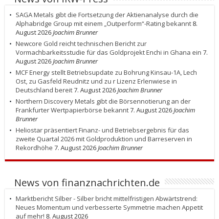
SAGA Metals gibt die Fortsetzung der Aktienanalyse durch die
Alphabridge Group mit einem „Outperform“-Rating bekannt
8.
August 2026
Joachim Brunner
Newcore Gold reicht technischen Bericht zur
Vormachbarkeitsstudie für das Goldprojekt Enchi in Ghana ein
7.
August 2026
Joachim Brunner
MCF Energy stellt Betriebsupdate zu Bohrung Kinsau-1A, Lech
Ost, zu Gasfeld Reudnitz und zu r Lizenz Erlenwiese in
Deutschland bereit
7. August 2026
Joachim Brunner
Northern Discovery Metals gibt die Börsennotierung an der
Frankfurter Wertpapierbörse bekannt
7. August 2026
Joachim
Brunner
Heliostar präsentiert Finanz- und Betriebsergebnis für das
zweite Quartal 2026 mit Goldproduktion und Barreserven in
Rekordhöhe
7. August 2026
Joachim Brunner
News von finanznachrichten.de
Marktbericht Silber - Silber bricht mittelfristigen Abwärtstrend:
Neues Momentum und verbesserte Symmetrie machen Appetit
auf mehr!
8. August 2026