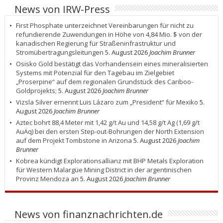
News von IRW-Press
First Phosphate unterzeichnet Vereinbarungen für nicht zu
refundierende Zuwendungen in Höhe von 4,84 Mio. $ von der
kanadischen Regierung für Straßeninfrastruktur und
Stromübertragungsleitungen
5. August 2026
Joachim Brunner
Osisko Gold bestätigt das Vorhandensein eines mineralisierten
Systems mit Potenzial für den Tagebau im Zielgebiet
„Proserpine“ auf dem regionalen Grundstück des Cariboo-
Goldprojekts;
5. August 2026
Joachim Brunner
Vizsla Silver ernennt Luis Lázaro zum „President“ für Mexiko
5.
August 2026
Joachim Brunner
Aztec bohrt 88,4 Meter mit 1,42 g/t Au und 14,58 g/t Ag (1,69 g/t
AuÄq) bei den ersten Step-out-Bohrungen der North Extension
auf dem Projekt Tombstone in Arizona
5. August 2026
Joachim
Brunner
Kobrea kündigt Explorationsallianz mit BHP Metals Exploration
für Western Malargüe Mining District in der argentinischen
Provinz Mendoza an
5. August 2026
Joachim Brunner
News von finanznachrichten.de