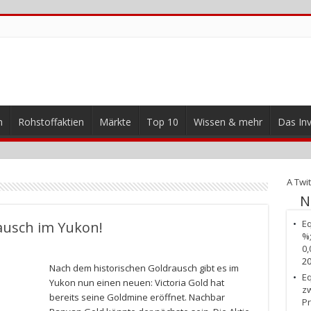
n
Rohstoffaktien
Märkte
Top 10
Wissen & mehr
Das Inv
A Twit
N
Eq
ausch im Yukon!
%;
0,
2
Nach dem historischen Goldrausch gibt es im
Eq
Yukon nun einen neuen: Victoria Gold hat
zw
bereits seine Goldmine eröffnet. Nachbar
Pr