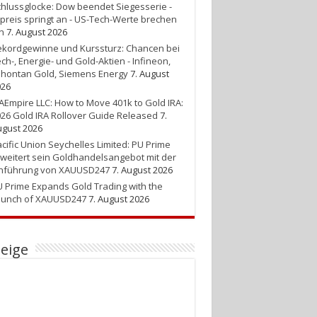
hlussglocke: Dow beendet Siegesserie -
preis springt an - US-Tech-Werte brechen
n
7. August 2026
kordgewinne und Kurssturz: Chancen bei
ch-, Energie- und Gold-Aktien - Infineon,
hontan Gold, Siemens Energy
7. August
026
AEmpire LLC: How to Move 401k to Gold IRA:
26 Gold IRA Rollover Guide Released
7.
gust 2026
cific Union Seychelles Limited: PU Prime
weitert sein Goldhandelsangebot mit der
inführung von XAUUSD247
7. August 2026
 Prime Expands Gold Trading with the
aunch of XAUUSD247
7. August 2026
eige