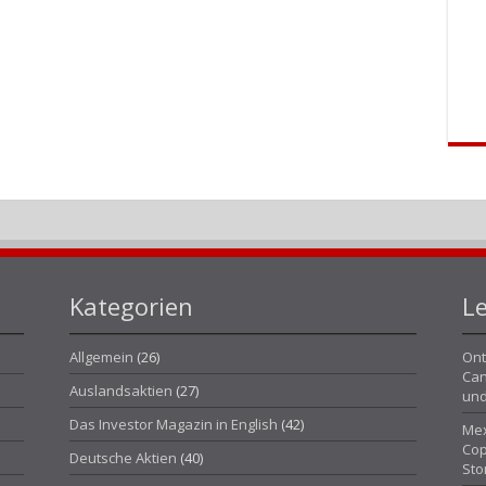
Kategorien
Le
Allgemein
(26)
Ont
Can
Auslandsaktien
(27)
und
Das Investor Magazin in English
(42)
Mex
Cop
Deutsche Aktien
(40)
Sto