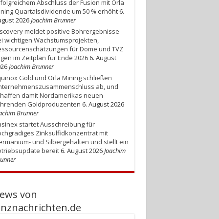
folgreichem Abschluss der Fusion mit Orla
ning Quartalsdividende um 50 % erhöht
6.
gust 2026
Joachim Brunner
scovery meldet positive Bohrergebnisse
i wichtigen Wachstumsprojekten,
essourcenschätzungen für Dome und TVZ
egen im Zeitplan für Ende 2026
6. August
026
Joachim Brunner
uinox Gold und Orla Mining schließen
nternehmenszusammenschluss ab, und
chaffen damit Nordamerikas neuen
ührenden Goldproduzenten
6. August 2026
achim Brunner
sinex startet Ausschreibung für
chgradiges Zinksulfidkonzentrat mit
rmanium- und Silbergehalten und stellt ein
triebsupdate bereit
6. August 2026
Joachim
unner
ews von
anznachrichten.de