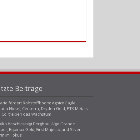
tzte Beiträge
ario fördert Rohstoffboom: Agnico Eagle,
ada Nickel, Centerra, Dryden Gold, PTX Metals
 Co. treiben das Wachstum
iko beschleunigt Bergbau: Algo Grande
per, Equinox Gold, First Majestic und Silver
rm im Fokus