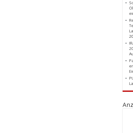
Sc
Öl
ei
Re
Te
La
2
IR
20
Au
Pa
er
E
PU
L
Anz