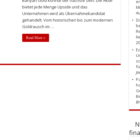
Banyan Gold könnte der nächste sein. Die Aktie
er
bietet jede Menge Upside und das
Mi
Au
Unternehmen wird als Übernahmekandidat
gehandelt. Vom historischen bis zum modernen
Di
be
Goldrausch im …
R
li
Read More »
2
Eq
U
s
f
Jo
Pa
ho
Ge
Be
Br
N
fin