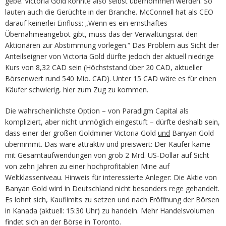
gebe. Victoria Gold könnte also selbst übernommen werden. So
lauten auch die Gerüchte in der Branche. McConnell hat als CEO
darauf keinerlei Einfluss: „Wenn es ein ernsthaftes
Übernahmeangebot gibt, muss das der Verwaltungsrat den
Aktionären zur Abstimmung vorlegen.“ Das Problem aus Sicht der
Anteilseigner von Victoria Gold dürfte jedoch der aktuell niedrige
Kurs von 8,32 CAD sein (Höchststand über 20 CAD, aktueller
Börsenwert rund 540 Mio. CAD). Unter 15 CAD wäre es für einen
Käufer schwierig, hier zum Zug zu kommen.
Die wahrscheinlichste Option – von Paradigm Capital als
kompliziert, aber nicht unmöglich eingestuft – dürfte deshalb sein,
dass einer der großen Goldminer Victoria Gold
und
Banyan Gold
übernimmt. Das wäre attraktiv und preiswert: Der Käufer käme
mit Gesamtaufwendungen von grob 2 Mrd. US-Dollar auf Sicht
von zehn Jahren zu einer hochprofitablen Mine auf
Weltklasseniveau. Hinweis für interessierte Anleger: Die Aktie von
Banyan Gold wird in Deutschland nicht besonders rege gehandelt.
Es lohnt sich, Kauflimits zu setzen und nach Eröffnung der Börsen
in Kanada (aktuell: 15:30 Uhr) zu handeln. Mehr Handelsvolumen
findet sich an der Börse in Toronto.