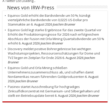
A Twitter List Loading...
News von IRW-Press
Equinox Gold erhöht die Bardividende um 50 %; kündigt
vierteljährliche Bardividende von 0,0225 US-Dollar pro
Stammaktie an
6. August 2026
Joachim Brunner
Equinox Gold legt starke Ergebnisse für das zweite Quartal vor
Erhöht die Produktionsprognose für 2026 nach erfolgreichem
Abschluss der Fusion mit Orla Mining Quartalsdividende um 50 %
erhöht
6. August 2026
Joachim Brunner
Discovery meldet positive Bohrergebnisse bei wichtigen
Wachstumsprojekten, Ressourcenschätzungen für Dome und
TVZ liegen im Zeitplan für Ende 2026
6. August 2026
Joachim
Brunner
Equinox Gold und Orla Mining schließen
Unternehmenszusammenschluss ab, und schaffen damit
Nordamerikas neuen führenden Goldproduzenten
6. August
2026
Joachim Brunner
Pasinex startet Ausschreibung für hochgradiges
Zinksulfidkonzentrat mit Germanium- und Silbergehalten und
stellt ein Betriebsupdate bereit
6. August 2026
Joachim Brunner