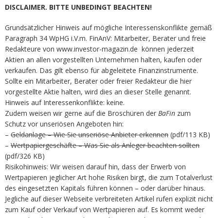
DISCLAIMER. BITTE UNBEDINGT BEACHTEN!
Grundsätzlicher Hinweis auf mögliche Interessenskonflikte gemäß
Paragraph 34 WpHG i.V.m. FinAnV: Mitarbeiter, Berater und freie
Redakteure von www.investor-magazin.de können jederzeit
Aktien an allen vorgestellten Unternehmen halten, kaufen oder
verkaufen. Das gilt ebenso für abgeleitete Finanzinstrumente.
Sollte ein Mitarbeiter, Berater oder freier Redakteur die hier
vorgestellte Aktie halten, wird dies an dieser Stelle genannt.
Hinweis auf Interessenkonflikte: keine.
Zudem weisen wir gerne auf die Broschüren der
BaFin
zum
Schutz vor unseriösen Angeboten hin:
–
Geldanlage – Wie Sie unseriöse Anbieter erkennen
(pdf/113 KB)
–
Wertpapiergeschäfte – Was Sie als Anleger beachten sollten
(pdf/326 KB)
Risikohinweis: Wir weisen darauf hin, dass der Erwerb von
Wertpapieren jeglicher Art hohe Risiken birgt, die zum Totalverlust
des eingesetzten Kapitals führen können – oder darüber hinaus.
Jegliche auf dieser Webseite verbreiteten Artikel rufen explizit nicht
zum Kauf oder Verkauf von Wertpapieren auf. Es kommt weder