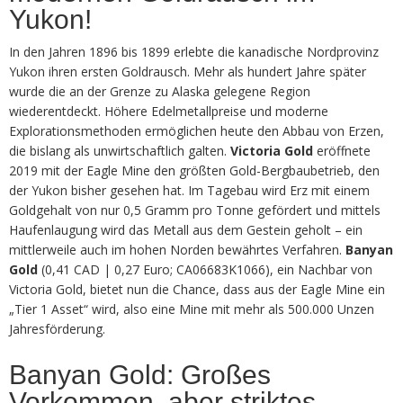
Yukon!
In den Jahren 1896 bis 1899 erlebte die kanadische Nordprovinz
Yukon ihren ersten Goldrausch. Mehr als hundert Jahre später
wurde die an der Grenze zu Alaska gelegene Region
wiederentdeckt. Höhere Edelmetallpreise und moderne
Explorationsmethoden ermöglichen heute den Abbau von Erzen,
die bislang als unwirtschaftlich galten.
Victoria Gold
eröffnete
2019 mit der Eagle Mine den größten Gold-Bergbaubetrieb, den
der Yukon bisher gesehen hat. Im Tagebau wird Erz mit einem
Goldgehalt von nur 0,5 Gramm pro Tonne gefördert und mittels
Haufenlaugung wird das Metall aus dem Gestein geholt – ein
mittlerweile auch im hohen Norden bewährtes Verfahren.
Banyan
Gold
(0,41 CAD | 0,27 Euro; CA06683K1066), ein Nachbar von
Victoria Gold, bietet nun die Chance, dass aus der Eagle Mine ein
„Tier 1 Asset“ wird, also eine Mine mit mehr als 500.000 Unzen
Jahresförderung.
Banyan Gold: Großes
Vorkommen, aber striktes