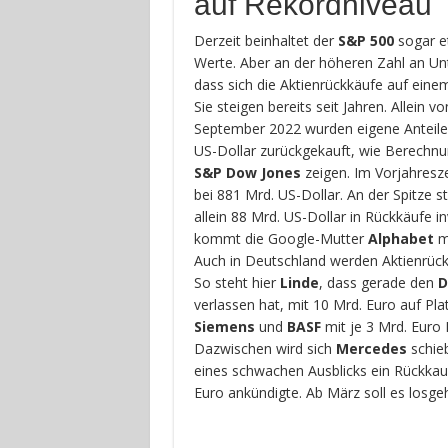
auf Rekordniveau
Derzeit beinhaltet der
S&P 500
sogar e
Werte. Aber an der höheren Zahl an Unt
dass sich die Aktienrückkäufe auf eine
Sie steigen bereits seit Jahren. Allein 
September 2022 wurden eigene Anteile
US-Dollar zurückgekauft, wie Berechnu
S&P Dow Jones
zeigen. Im Vorjahresz
bei 881 Mrd. US-Dollar. An der Spitze s
allein 88 Mrd. US-Dollar in Rückkäufe in
kommt die Google-Mutter
Alphabet
mi
Auch in Deutschland werden Aktienrück
So steht hier
Linde
, dass gerade den
D
verlassen hat, mit 10 Mrd. Euro auf Plat
Siemens
und
BASF
mit je 3 Mrd. Euro M
Dazwischen wird sich
Mercedes
schieb
eines schwachen Ausblicks ein Rückka
Euro ankündigte. Ab März soll es losge