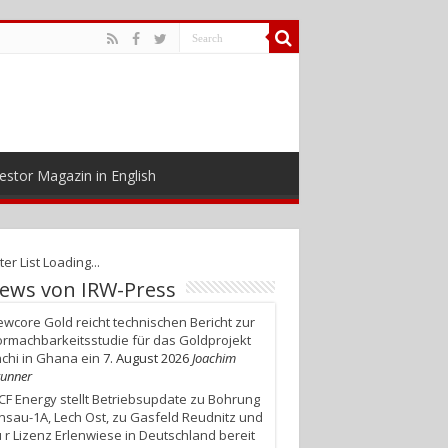
estor Magazin in English
ter List Loading...
ews von IRW-Press
wcore Gold reicht technischen Bericht zur
rmachbarkeitsstudie für das Goldprojekt
chi in Ghana ein
7. August 2026
Joachim
unner
F Energy stellt Betriebsupdate zu Bohrung
nsau-1A, Lech Ost, zu Gasfeld Reudnitz und
 r Lizenz Erlenwiese in Deutschland bereit