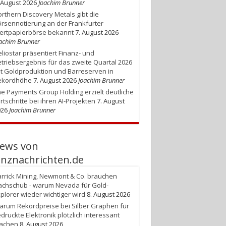
 August 2026
Joachim Brunner
rthern Discovery Metals gibt die
rsennotierung an der Frankfurter
ertpapierbörse bekannt
7. August 2026
achim Brunner
liostar präsentiert Finanz- und
triebsergebnis für das zweite Quartal 2026
t Goldproduktion und Barreserven in
ekordhöhe
7. August 2026
Joachim Brunner
e Payments Group Holding erzielt deutliche
rtschritte bei ihren AI-Projekten
7. August
026
Joachim Brunner
ews von
anznachrichten.de
rrick Mining, Newmont & Co. brauchen
chschub - warum Nevada für Gold-
plorer wieder wichtiger wird
8. August 2026
rum Rekordpreise bei Silber Graphen für
druckte Elektronik plötzlich interessant
achen
8. August 2026