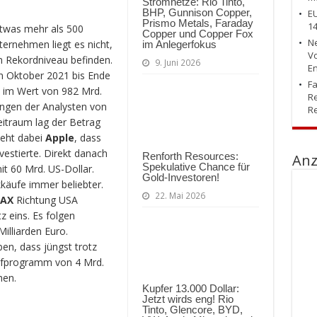
Stromnetze: Rio Tinto,
BHP, Gunnison Copper,
EU
Prismo Metals, Faraday
14
twas mehr als 500
Copper und Copper Fox
Ne
ernehmen liegt es nicht,
im Anlegerfokus
Vo
m Rekordniveau befinden.
9. Juni 2026
En
von Oktober 2021 bis Ende
Fa
 im Wert von 982 Mrd.
Re
ngen der Analysten von
Re
eitraum lag der Betrag
teht dabei
Apple
, dass
vestierte. Direkt danach
Renforth Resources:
Anz
Spekulative Chance für
t 60 Mrd. US-Dollar.
Gold-Investoren!
käufe immer beliebter.
22. Mai 2026
AX
Richtung USA
z eins. Es folgen
illiarden Euro.
en, dass jüngst trotz
ufprogramm von 4 Mrd.
hen.
Kupfer 13.000 Dollar:
Jetzt wirds eng! Rio
Tinto, Glencore, BYD,