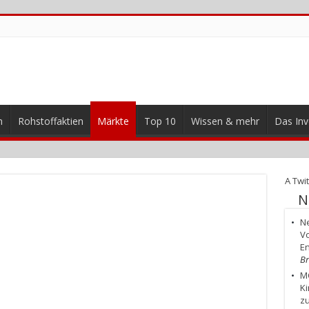
n
Rohstoffaktien
Märkte
Top 10
Wissen & mehr
Das Inv
A Twit
N
Ne
Vo
En
Br
MC
Ki
zu