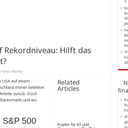
7.
No
Bö
W
Jo
He
Be
mi
R
 Rekordniveau: Hilft das
Th
Fo
t?
2
e News
,
Märkte
Related
n USA auf einem
N
Articles
chland immer beliebter.
fin
Anteile zurück. Doch
m Bärenmarkt und wo
Ba
Na
Ex
Wa
m S&P 500
ge
Kupfer für KI und
m