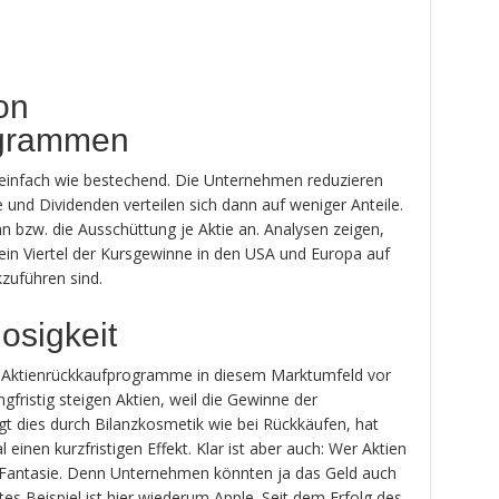
on
ogrammen
o einfach wie bestechend. Die Unternehmen reduzieren
und Dividenden verteilen sich dann auf weniger Anteile.
 bzw. die Ausschüttung je Aktie an. Analysen zeigen,
in Viertel der Kursgewinne in den USA und Europa auf
uführen sind.
osigkeit
s Aktienrückkaufprogramme in diesem Marktumfeld vor
ngfristig steigen Aktien, weil die Gewinne der
t dies durch Bilanzkosmetik wie bei Rückkäufen, hat
nen kurzfristigen Effekt. Klar ist aber auch: Wer Aktien
e Fantasie. Denn Unternehmen könnten ja das Geld auch
tes Beispiel ist hier wiederum Apple. Seit dem Erfolg des