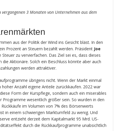
den vergangenen 3 Monaten von Unternehmen aus dem
ärenmärkten
men aus der Politik der Wind ins Gesicht bläst. In den
ein Prozent an Steuern bezahlt werden. Präsident
Joe
Steuer zu vervierfachen. Das Ziel sei es, dass dieses
 an die Aktionäre. Solch ein Beschluss könnte aber auch
zahlungen werden attraktiver.
aufprogramme übrigens nicht. Wenn der Markt einmal
e in hoher Anzahl eigene Anteile zurückkaufen. 2022 war
r diese Form der Kurspflege, sondern auch ein miserables
 Programme wesentlich größer sein. So wurden in den
 Rückkäufe im Volumen von 7% des Börsenwerts
ist in einem schwierigen Marktumfeld zu wenig. Und
erve entzieht derzeit dem Kapitalmarkt 95 Mrd. US-
iditätseffekt durch die Rückkaufprogramme unabsichtlich