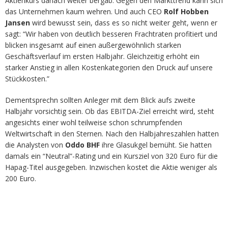
Aktienkurs danach weiter bergab. Gegen den Markttrend kann sich
das Unternehmen kaum wehren. Und auch CEO
Rolf Hobben
Jansen
wird bewusst sein, dass es so nicht weiter geht, wenn er
sagt: “Wir haben von deutlich besseren Frachtraten profitiert und
blicken insgesamt auf einen außergewöhnlich starken
Geschäftsverlauf im ersten Halbjahr. Gleichzeitig erhöht ein
starker Anstieg in allen Kostenkategorien den Druck auf unsere
Stückkosten.”
Dementsprechn sollten Anleger mit dem Blick aufs zweite
Halbjahr vorsichtig sein. Ob das EBITDA-Ziel erreicht wird, steht
angesichts einer wohl teilweise schon schrumpfenden
Weltwirtschaft in den Sternen. Nach den Halbjahreszahlen hatten
die Analysten von
Oddo BHF
ihre Glasukgel bemüht. Sie hatten
damals ein “Neutral”-Rating und ein Kursziel von 320 Euro für die
Hapag-Titel ausgegeben. Inzwischen kostet die Aktie weniger als
200 Euro.