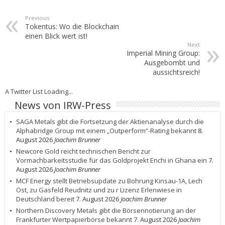
Previous
Tokentus: Wo die Blockchain
einen Blick wert ist!
Next
Imperial Mining Group:
Ausgebombt und
aussichtsreich!
A Twitter List Loading...
News von IRW-Press
SAGA Metals gibt die Fortsetzung der Aktienanalyse durch die
Alphabridge Group mit einem „Outperform“-Rating bekannt
8.
August 2026
Joachim Brunner
Newcore Gold reicht technischen Bericht zur
Vormachbarkeitsstudie für das Goldprojekt Enchi in Ghana ein
7.
August 2026
Joachim Brunner
MCF Energy stellt Betriebsupdate zu Bohrung Kinsau-1A, Lech
Ost, zu Gasfeld Reudnitz und zu r Lizenz Erlenwiese in
Deutschland bereit
7. August 2026
Joachim Brunner
Northern Discovery Metals gibt die Börsennotierung an der
Frankfurter Wertpapierbörse bekannt
7. August 2026
Joachim