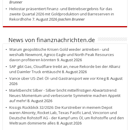
Brunner
Heliostar präsentiert Finanz- und Betriebsergebnis für das
zweite Quartal 2026 mit Goldproduktion und Barreserven in
Rekordhöhe
7. August 2026
Joachim Brunner
News von finanznachrichten.de
Warum geopolitische Krisen Gold wieder antreiben - und
weshalb Newmont, Agnico Eagle und North Peak Resources
davon profitieren könnten
9. August 2026
SAP gibt Gas, Cloudflare treibt an, neue Rekorde bei der Allianz
und Daimler Truck enttäuscht
8. August 2026
Vance über US-Ziel: Öl- und Gastransport wie vor Krieg
8. August
2026
Marktbericht Silber - Silber bricht mittelfristigen Abwärtstrend:
Neues Momentum und verbesserte Symmetrie machen Appetit
auf mehr!
8. August 2026
Kissigs Rückblick 32/2026: Die Kurstreiber in meinem Depot
waren Almonty, Rocket Lab, Texas Pacific Land, Vincorion und
Deutsche Rohstoff AG - der Kampf ums Öl, um Rohstoffe und den
Weltraum dominierte alles
8. August 2026