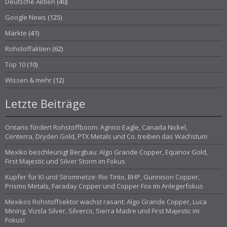
Deutsche Aktien
(40)
Google News
(125)
Märkte
(41)
Rohstoffaktien
(62)
Top 10
(10)
Wissen & mehr
(12)
Letzte Beiträge
Ontario fördert Rohstoffboom: Agnico Eagle, Canada Nickel,
Centerra, Dryden Gold, PTX Metals und Co. treiben das Wachstum
Mexiko beschleunigt Bergbau: Algo Grande Copper, Equinox Gold,
First Majestic und Silver Storm im Fokus
Kupfer für KI und Stromnetze: Rio Tinto, BHP, Gunnison Copper,
Prismo Metals, Faraday Copper und Copper Fox im Anlegerfokus
Mexikos Rohstoffsektor wächst rasant: Algo Grande Copper, Luca
Mining, Vizsla Silver, Silverco, Sierra Madre und First Majestic im
Fokus!