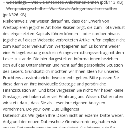
–
Geldanlage – Wie Sie unseriöse Anbieter erkennen
(pdf/113 KB)
–
Wertpapiergeschäfte – Was Sie als Anleger beachten sollten
(pdf/326 KB)
Risikohinweis: Wir weisen darauf hin, dass der Erwerb von
Wertpapieren jeglicher Art hohe Risiken birgt, die zum Totalverlust
des eingesetzten Kapitals führen können – oder darüber hinaus.
Jegliche auf dieser Webseite verbreiteten Artikel rufen explizit nicht
zum Kauf oder Verkauf von Wertpapieren auf. Es kommt weder
eine Anlageberatung noch ein Anlagevermittlungsvertrag mit dem
Leser zustande. Die hier dargestellten Informationen beziehen
sich auf das Unternehmen und nicht auf die persönliche Situation
des Lesers. Grundsätzlich möchten wir Ihnen Ideen für unseres
Erachtens aussichtsreiche Investments geben. Bitte passen Sie
diese dann an Ihre individuelle Strategie und persönliche
Finanzsituation an. Und bitte vergessen Sie nicht: Wir haben keine
Glaskugel, wir haben aber viel Erfahrung und Wissen. Daher raten
wir stets dazu, dass Sie als Leser ihre eigenen Analysen
vornehmen. Do your own Due Dilligence!
Datenschutz: Wir geben Ihre Daten nicht an externe Dritte weiter.
Aufgrund der neuen Datenschutz Grundverordnung haben wir
unsere
Datenschutzerklärung
aktualisiert. Sie können sich für