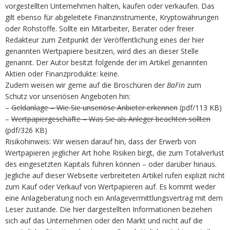
vorgestellten Unternehmen halten, kaufen oder verkaufen. Das
gilt ebenso für abgeleitete Finanzinstrumente, Kryptowährungen
oder Rohstoffe. Sollte ein Mitarbeiter, Berater oder freier
Redakteur zum Zeitpunkt der Veröffentlichung eines der hier
genannten Wertpapiere besitzen, wird dies an dieser Stelle
genannt. Der Autor besitzt folgende der im Artikel genannten
Aktien oder Finanzprodukte: keine.
Zudem weisen wir gerne auf die Broschüren der
BaFin
zum
Schutz vor unseriösen Angeboten hin:
–
Geldanlage – Wie Sie unseriöse Anbieter erkennen
(pdf/113 KB)
–
Wertpapiergeschäfte – Was Sie als Anleger beachten sollten
(pdf/326 KB)
Risikohinweis: Wir weisen darauf hin, dass der Erwerb von
Wertpapieren jeglicher Art hohe Risiken birgt, die zum Totalverlust
des eingesetzten Kapitals führen können – oder darüber hinaus.
Jegliche auf dieser Webseite verbreiteten Artikel rufen explizit nicht
zum Kauf oder Verkauf von Wertpapieren auf. Es kommt weder
eine Anlageberatung noch ein Anlagevermittlungsvertrag mit dem
Leser zustande. Die hier dargestellten Informationen beziehen
sich auf das Unternehmen oder den Markt und nicht auf die