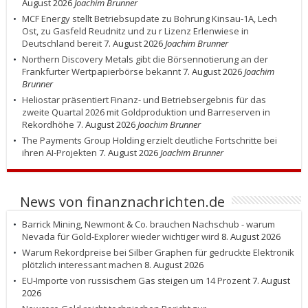
August 2026
Joachim Brunner
MCF Energy stellt Betriebsupdate zu Bohrung Kinsau-1A, Lech
Ost, zu Gasfeld Reudnitz und zu r Lizenz Erlenwiese in
Deutschland bereit
7. August 2026
Joachim Brunner
Northern Discovery Metals gibt die Börsennotierung an der
Frankfurter Wertpapierbörse bekannt
7. August 2026
Joachim
Brunner
Heliostar präsentiert Finanz- und Betriebsergebnis für das
zweite Quartal 2026 mit Goldproduktion und Barreserven in
Rekordhöhe
7. August 2026
Joachim Brunner
The Payments Group Holding erzielt deutliche Fortschritte bei
ihren AI-Projekten
7. August 2026
Joachim Brunner
News von finanznachrichten.de
Barrick Mining, Newmont & Co. brauchen Nachschub - warum
Nevada für Gold-Explorer wieder wichtiger wird
8. August 2026
Warum Rekordpreise bei Silber Graphen für gedruckte Elektronik
plötzlich interessant machen
8. August 2026
EU-Importe von russischem Gas steigen um 14 Prozent
7. August
2026