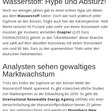
Wasserstoff: Hype und Absturz!
Noch vor wenigen Jahren gab es einen echten Hype um Aktien
aus dem
Wasserstoff
-Sektor. Doch wie nach praktisch jeder
Euphorie an den Börsen, folgte auch hier der Katzenjammer. Viele
Werte verloren 90 Prozent oder mehr von ihrem Börsenwert oder
mussten gar Insolvenz anmelden.
Enapter
(2,65 Euro;
DE000A255G02) gehört zu den “Überlebenden” dieser Branche
und zählt auf dem aktuellen Kursniveau mit einem Börsenwert
von rund 80 Mio. Euro zu den spannendsten Titeln unter den
deutschen Nebenwerten.
Analysten sehen gewaltiges
Marktwachstum
Trotz des Endes der Euphorie an den Börsen bleibt der
Wasserstoff-Markt spannend. Es gibt inzwischen etliche Studien
von Marktexperten zu der Entwicklung bis 2050. So geht die
International Renewable Energy Agency
(IRENA) von einer
Versechsfachung der Wasserstoffproduktion binnen 25 Jahren
aus. Am optimistischsten sind wiederum
Bloomberg New