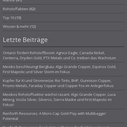
Märkte
(41)
Rohstoffaktien
(62)
Top 10
(10)
Wissen & mehr
(12)
Letzte Beiträge
Ontario fördert Rohstoffboom: Agnico Eagle, Canada Nickel,
Centerra, Dryden Gold, PTX Metals und Co. treiben das Wachstum
Mexiko beschleunigt Bergbau: Algo Grande Copper, Equinox Gold,
First Majestic und Silver Storm im Fokus
Kupfer für KI und Stromnetze: Rio Tinto, BHP, Gunnison Copper,
Prismo Metals, Faraday Copper und Copper Fox im Anlegerfokus
Mexikos Rohstoffsektor wächst rasant: Algo Grande Copper, Luca
Mining, Vizsla Silver, Silverco, Sierra Madre und First Majestic im
Fokus!
Renforth Resources: A Micro-Cap Gold Play with Multibagger
Potential