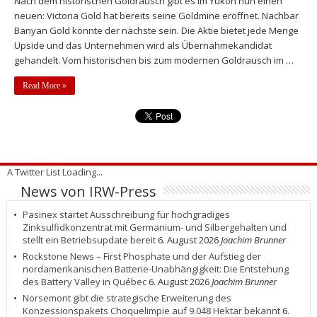
Nach dem historischen Goldrausch gibt es im Yukon nun einen
neuen: Victoria Gold hat bereits seine Goldmine eröffnet. Nachbar
Banyan Gold könnte der nächste sein. Die Aktie bietet jede Menge
Upside und das Unternehmen wird als Übernahmekandidat
gehandelt. Vom historischen bis zum modernen Goldrausch im …
Read More »
A Twitter List Loading...
News von IRW-Press
Pasinex startet Ausschreibung für hochgradiges
Zinksulfidkonzentrat mit Germanium- und Silbergehalten und
stellt ein Betriebsupdate bereit
6. August 2026
Joachim Brunner
Rockstone News – First Phosphate und der Aufstieg der
nordamerikanischen Batterie-Unabhängigkeit: Die Entstehung
des Battery Valley in Québec
6. August 2026
Joachim Brunner
Norsemont gibt die strategische Erweiterung des
Konzessionspakets Choquelimpie auf 9.048 Hektar bekannt
6.