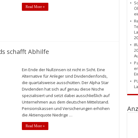
Sc
Read More »
Öl
ei
Re
Te
La
2
IR
s schafft Abhilfe
20
Au
Pa
er
Ein Ende der Nullzinsen ist nicht in Sicht. Eine
E
Alternative für Anleger sind Dividendenfonds,
PU
die quartalsweise ausschütten. Der Alpha Star
L
Dividenden hat sich auf genau diese Nische
spezialisiert und setzt dabei ausschließlich auf
Unternehmen aus dem deutschen Mittelstand.
Anz
Pensionskassen und Versicherungen erhöhen
die Aktienquote Niedrige …
Read More »