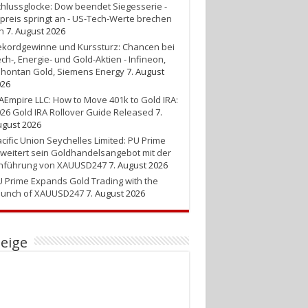
hlussglocke: Dow beendet Siegesserie -
preis springt an - US-Tech-Werte brechen
n
7. August 2026
kordgewinne und Kurssturz: Chancen bei
ch-, Energie- und Gold-Aktien - Infineon,
hontan Gold, Siemens Energy
7. August
026
AEmpire LLC: How to Move 401k to Gold IRA:
26 Gold IRA Rollover Guide Released
7.
gust 2026
cific Union Seychelles Limited: PU Prime
weitert sein Goldhandelsangebot mit der
inführung von XAUUSD247
7. August 2026
 Prime Expands Gold Trading with the
aunch of XAUUSD247
7. August 2026
eige