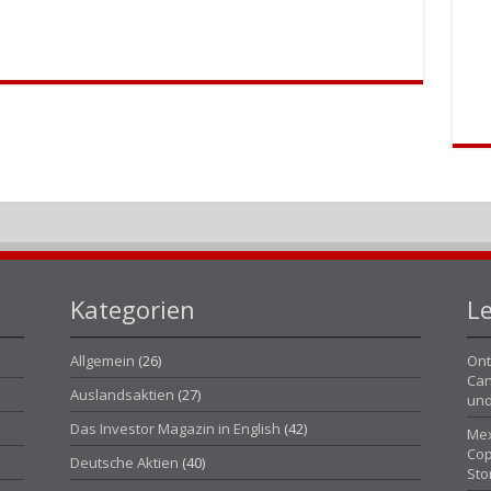
Kategorien
Le
Allgemein
(26)
Ont
Can
Auslandsaktien
(27)
und
Das Investor Magazin in English
(42)
Mex
Cop
Deutsche Aktien
(40)
Sto