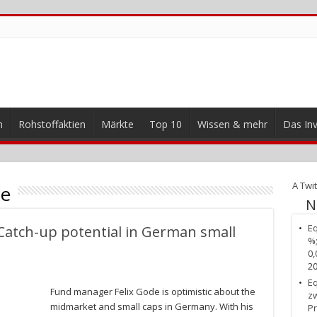
n
Rohstoffaktien
Märkte
Top 10
Wissen & mehr
Das Inv
A Twit
de
N
Eq
Catch-up potential in German small
%;
0,
2
Eq
Fund manager Felix Gode is optimistic about the
zw
midmarket and small caps in Germany. With his
Pr