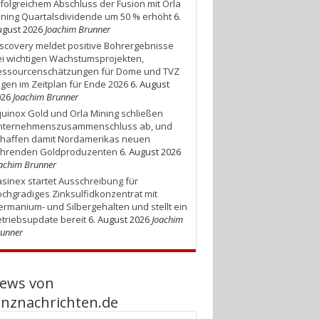
folgreichem Abschluss der Fusion mit Orla
ning Quartalsdividende um 50 % erhöht
6.
gust 2026
Joachim Brunner
scovery meldet positive Bohrergebnisse
i wichtigen Wachstumsprojekten,
essourcenschätzungen für Dome und TVZ
egen im Zeitplan für Ende 2026
6. August
026
Joachim Brunner
uinox Gold und Orla Mining schließen
nternehmenszusammenschluss ab, und
chaffen damit Nordamerikas neuen
ührenden Goldproduzenten
6. August 2026
achim Brunner
sinex startet Ausschreibung für
chgradiges Zinksulfidkonzentrat mit
rmanium- und Silbergehalten und stellt ein
triebsupdate bereit
6. August 2026
Joachim
unner
ews von
anznachrichten.de