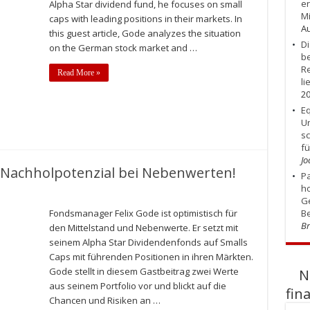
er
Alpha Star dividend fund, he focuses on small
Mi
caps with leading positions in their markets. In
Au
this guest article, Gode analyzes the situation
Di
on the German stock market and …
be
R
Read More »
li
2
Eq
U
s
f
Jo
 Nachholpotenzial bei Nebenwerten!
Pa
ho
Ge
Be
Fondsmanager Felix Gode ist optimistisch für
Br
den Mittelstand und Nebenwerte. Er setzt mit
seinem Alpha Star Dividendenfonds auf Smalls
Caps mit führenden Positionen in ihren Märkten.
Gode stellt in diesem Gastbeitrag zwei Werte
N
aus seinem Portfolio vor und blickt auf die
fin
Chancen und Risiken an …