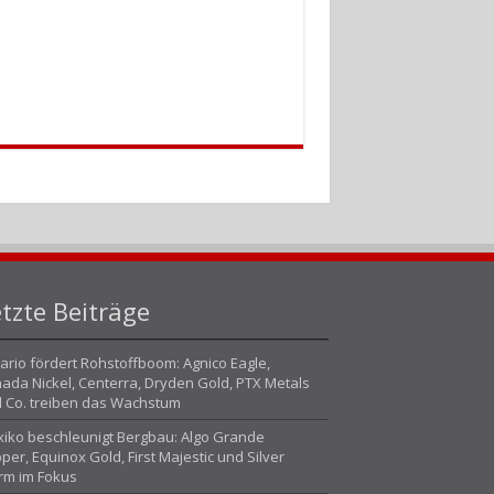
tzte Beiträge
ario fördert Rohstoffboom: Agnico Eagle,
ada Nickel, Centerra, Dryden Gold, PTX Metals
 Co. treiben das Wachstum
iko beschleunigt Bergbau: Algo Grande
per, Equinox Gold, First Majestic und Silver
rm im Fokus