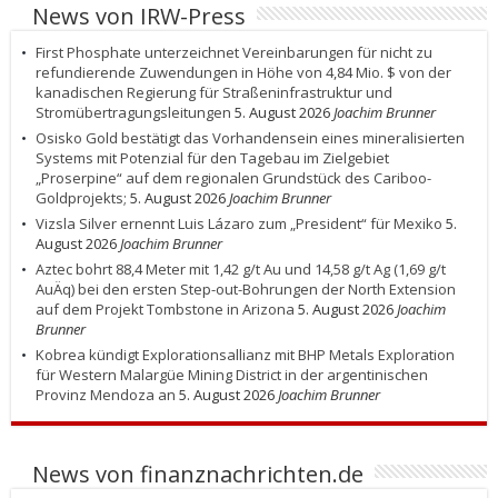
News von IRW-Press
First Phosphate unterzeichnet Vereinbarungen für nicht zu
refundierende Zuwendungen in Höhe von 4,84 Mio. $ von der
kanadischen Regierung für Straßeninfrastruktur und
Stromübertragungsleitungen
5. August 2026
Joachim Brunner
Osisko Gold bestätigt das Vorhandensein eines mineralisierten
Systems mit Potenzial für den Tagebau im Zielgebiet
„Proserpine“ auf dem regionalen Grundstück des Cariboo-
Goldprojekts;
5. August 2026
Joachim Brunner
Vizsla Silver ernennt Luis Lázaro zum „President“ für Mexiko
5.
August 2026
Joachim Brunner
Aztec bohrt 88,4 Meter mit 1,42 g/t Au und 14,58 g/t Ag (1,69 g/t
AuÄq) bei den ersten Step-out-Bohrungen der North Extension
auf dem Projekt Tombstone in Arizona
5. August 2026
Joachim
Brunner
Kobrea kündigt Explorationsallianz mit BHP Metals Exploration
für Western Malargüe Mining District in der argentinischen
Provinz Mendoza an
5. August 2026
Joachim Brunner
News von finanznachrichten.de