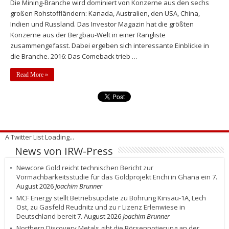
Die Mining-Branche wird dominiert von Konzerne aus den sechs
großen Rohstoffländern: Kanada, Australien, den USA, China,
Indien und Russland. Das Investor Magazin hat die größten
Konzerne aus der Bergbau-Welt in einer Rangliste
zusammengefasst. Dabei ergeben sich interessante Einblicke in
die Branche. 2016: Das Comeback trieb …
Read More »
A Twitter List Loading...
News von IRW-Press
Newcore Gold reicht technischen Bericht zur
Vormachbarkeitsstudie für das Goldprojekt Enchi in Ghana ein
7.
August 2026
Joachim Brunner
MCF Energy stellt Betriebsupdate zu Bohrung Kinsau-1A, Lech
Ost, zu Gasfeld Reudnitz und zu r Lizenz Erlenwiese in
Deutschland bereit
7. August 2026
Joachim Brunner
Northern Discovery Metals gibt die Börsennotierung an der