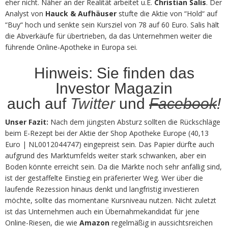
eher nicht. Näher an der Realität arbeitet u.E.
Christian Salis
. Der
Analyst von
Hauck & Aufhäuser
stufte die Aktie von “Hold“ auf
“Buy“ hoch und senkte sein Kursziel von 78 auf 60 Euro. Salis hält
die Abverkäufe für übertrieben, da das Unternehmen weiter die
führende Online-Apotheke in Europa sei.
Hinweis: Sie finden das
Investor Magazin
auch auf
Twitter
und
Facebook
!
Unser Fazit:
Nach dem jüngsten Absturz sollten die Rückschläge
beim E-Rezept bei der Aktie der Shop Apotheke Europe (40,13
Euro | NL0012044747) eingepreist sein. Das Papier dürfte auch
aufgrund des Marktumfelds weiter stark schwanken, aber ein
Boden könnte erreicht sein. Da die Märkte noch sehr anfällig sind,
ist der gestaffelte Einstieg ein präferierter Weg. Wer über die
laufende Rezession hinaus denkt und langfristig investieren
möchte, sollte das momentane Kursniveau nutzen. Nicht zuletzt
ist das Unternehmen auch ein Übernahmekandidat für jene
Online-Riesen, die wie
Amazon
regelmäßig in aussichtsreichen