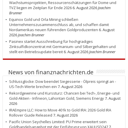
Wachstumsprojekten, Ressourcenschätzungen für Dome und
TVZ liegen im Zeitplan für Ende 2026
6. August 2026
Joachim
Brunner
Equinox Gold und Orla Mining schließen
Unternehmenszusammenschluss ab, und schaffen damit
Nordamerikas neuen führenden Goldproduzenten
6. August
2026
Joachim Brunner
Pasinex startet Ausschreibung für hochgradiges
Zinksulfidkonzentrat mit Germanium- und Silbergehalten und
stellt ein Betriebsupdate bereit
6. August 2026
Joachim Brunner
News von finanznachrichten.de
Schlussglocke: Dow beendet Siegesserie - Ölpreis springt an -
US-Tech-Werte brechen ein
7. August 2026
Rekordgewinne und Kurssturz: Chancen bei Tech-, Energie- und
Gold-Aktien - Infineon, Lahontan Gold, Siemens Energy
7. August
2026
IRAEmpire LLC: How to Move 401k to Gold IRA: 2026 Gold IRA
Rollover Guide Released
7. August 2026
Pacific Union Seychelles Limited: PU Prime erweitert sein
Goldhandelsangebot mit der Einführung von XAUUSD247
7.