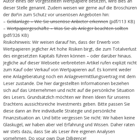
Autor eines der vorgestellten Wertpapiere besitzen, wird dies an
dieser Stelle genannt. Zudem weisen wir gerne auf die Broschüren
der
BaFin
zum Schutz vor unseriösen Angeboten hin:
–
Geldanlage – Wie Sie unseriöse Anbieter erkennen
(pdf/113 KB)
–
Wertpapiergeschäfte – Was Sie als Anleger beachten sollten
(pdf/326 KB)
Risikohinweis: Wir weisen darauf hin, dass der Erwerb von
Wertpapieren jeglicher Art hohe Risiken birgt, die zum Totalverlust
des eingesetzten Kapitals führen können – oder darüber hinaus.
Jegliche auf dieser Webseite verbreiteten Artikel rufen explizit nicht
zum Kauf oder Verkauf von Wertpapieren auf. Es kommt weder
eine Anlageberatung noch ein Anlagevermittlungsvertrag mit dem
Leser zustande. Die hier dargestellten Informationen beziehen
sich auf das Unternehmen und nicht auf die persönliche Situation
des Lesers. Grundsätzlich möchten wir Ihnen Ideen für unseres
Erachtens aussichtsreiche Investments geben. Bitte passen Sie
diese dann an Ihre individuelle Strategie und persönliche
Finanzsituation an. Und bitte vergessen Sie nicht: Wir haben keine
Glaskugel, wir haben aber viel Erfahrung und Wissen. Daher raten
wir stets dazu, dass Sie als Leser ihre eigenen Analysen
vornehmen. Do your own Due Dilligence!