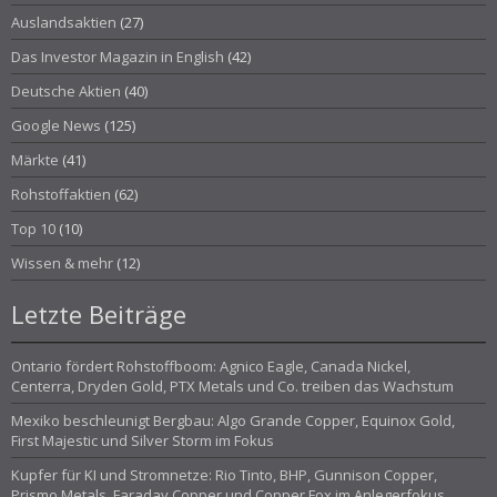
Auslandsaktien
(27)
Das Investor Magazin in English
(42)
Deutsche Aktien
(40)
Google News
(125)
Märkte
(41)
Rohstoffaktien
(62)
Top 10
(10)
Wissen & mehr
(12)
Letzte Beiträge
Ontario fördert Rohstoffboom: Agnico Eagle, Canada Nickel,
Centerra, Dryden Gold, PTX Metals und Co. treiben das Wachstum
Mexiko beschleunigt Bergbau: Algo Grande Copper, Equinox Gold,
First Majestic und Silver Storm im Fokus
Kupfer für KI und Stromnetze: Rio Tinto, BHP, Gunnison Copper,
Prismo Metals, Faraday Copper und Copper Fox im Anlegerfokus