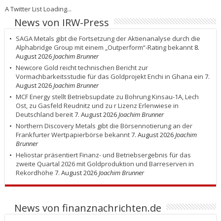
A Twitter List Loading...
News von IRW-Press
SAGA Metals gibt die Fortsetzung der Aktienanalyse durch die
Alphabridge Group mit einem „Outperform“-Rating bekannt
8.
August 2026
Joachim Brunner
Newcore Gold reicht technischen Bericht zur
Vormachbarkeitsstudie für das Goldprojekt Enchi in Ghana ein
7.
August 2026
Joachim Brunner
MCF Energy stellt Betriebsupdate zu Bohrung Kinsau-1A, Lech
Ost, zu Gasfeld Reudnitz und zu r Lizenz Erlenwiese in
Deutschland bereit
7. August 2026
Joachim Brunner
Northern Discovery Metals gibt die Börsennotierung an der
Frankfurter Wertpapierbörse bekannt
7. August 2026
Joachim
Brunner
Heliostar präsentiert Finanz- und Betriebsergebnis für das
zweite Quartal 2026 mit Goldproduktion und Barreserven in
Rekordhöhe
7. August 2026
Joachim Brunner
News von finanznachrichten.de