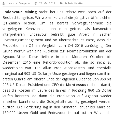
Investor Magazin
12. Mai 2017
Rohstoffaktien
Endeavour Mining
steht bei uns relativ weit oben auf der
Beobachtungsliste. Wir wollen kurz auf die jüngst veröffentlichten
Q1-Zahlen blicken. Um es bereits vorwegzunehmen: die
vorgelegten Kennzahlen kann man getrost als kursneutral
interpretieren. Endeavour betreibt gute Arbeit in Sachen
Erwartungsmanagement und so überraschte es nicht, dass die
Produktion im Q1 im Vergleich zum Q4 2016 zurückging. Der
Grund hierfür war eine Rückkehr zur Normalproduktion auf der
Agbaou-Mine. Diese lieferte in den Monaten Oktober bis
Dezember 2016 eine Rekordproduktion ab, die so nicht zu
wiederholen war. Die All-In Produktionskosten sind ebenfalls
marginal auf 905 US-Dollar je Unze gestiegen und liegen somit im
ersten Quartal am oberen Ende der eigenen Guidance von 860 bis
905 US-Dollar. Präsident und CEO
de Montessus
rechnet damit,
dass die Kosten im Laufe des Jahres in Richtung 860 US-Dollar
laufen könnten, da dann die Produktion auf Agbaou wieder
anziehen könnte und die Goldgehalte auf Ity gesteigert werden
dürften. Die Förderung lag in den Monaten Januar bis März bei
159.000 Unzen Gold und Endeavour ist auf gutem Wege, die