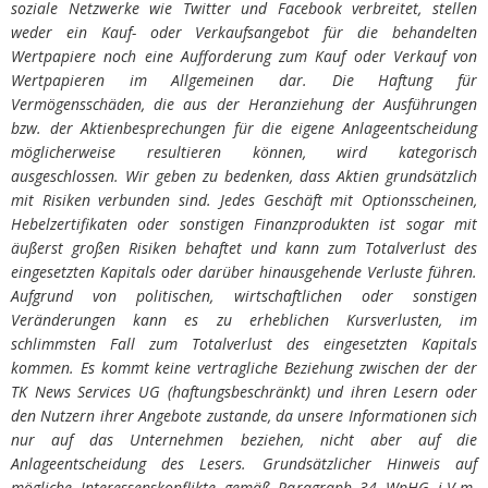
soziale Netzwerke wie Twitter und Facebook verbreitet, stellen
weder ein Kauf- oder Verkaufsangebot für die behandelten
Wertpapiere noch eine Aufforderung zum Kauf oder Verkauf von
Wertpapieren im Allgemeinen dar. Die Haftung für
Vermögensschäden, die aus der Heranziehung der Ausführungen
bzw. der Aktienbesprechungen für die eigene Anlageentscheidung
möglicherweise resultieren können, wird kategorisch
ausgeschlossen. Wir geben zu bedenken, dass Aktien grundsätzlich
mit Risiken verbunden sind. Jedes Geschäft mit Optionsscheinen,
Hebelzertifikaten oder sonstigen Finanzprodukten ist sogar mit
äußerst großen Risiken behaftet und kann zum Totalverlust des
eingesetzten Kapitals oder darüber hinausgehende Verluste führen.
Aufgrund von politischen, wirtschaftlichen oder sonstigen
Veränderungen kann es zu erheblichen Kursverlusten, im
schlimmsten Fall zum Totalverlust des eingesetzten Kapitals
kommen. Es kommt keine vertragliche Beziehung zwischen der der
TK News Services UG (haftungsbeschränkt) und ihren Lesern oder
den Nutzern ihrer Angebote zustande, da unsere Informationen sich
nur auf das Unternehmen beziehen, nicht aber auf die
Anlageentscheidung des Lesers. Grundsätzlicher Hinweis auf
mögliche Interessenskonflikte gemäß Paragraph 34 WpHG i.V.m.