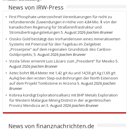
News von IRW-Press
First Phosphate unterzeichnet Vereinbarungen für nicht zu
refundierende Zuwendungen in Höhe von 4,84 Mio. $ von der
kanadischen Regierung für Straßeninfrastruktur und
Stromübertragungsleitungen
5. August 2026
Joachim Brunner
Osisko Gold bestätigt das Vorhandensein eines mineralisierten
Systems mit Potenzial für den Tagebau im Zielgebiet
„Proserpine“ auf dem regionalen Grundstück des Cariboo-
Goldprojekts;
5. August 2026
Joachim Brunner
Vizsla Silver ernennt Luis Lázaro zum „President“ für Mexiko
5.
August 2026
Joachim Brunner
Aztec bohrt 88,4 Meter mit 1,42 g/t Au und 14,58 g/t Ag (1,69 g/t
AuÄq) bei den ersten Step-out-Bohrungen der North Extension
auf dem Projekt Tombstone in Arizona
5. August 2026
Joachim
Brunner
Kobrea kündigt Explorationsallianz mit BHP Metals Exploration
für Western Malargüe Mining District in der argentinischen
Provinz Mendoza an
5. August 2026
Joachim Brunner
News von finanznachrichten.de