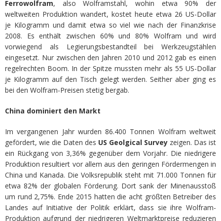
Ferrowolfram
, also Wolframstahl, wohin etwa 90% der
weltweiten Produktion wandert, kostet heute etwa 26 US-Dollar
je Kilogramm und damit etwa so viel wie nach der Finanzkrise
2008. Es enthält zwischen 60% und 80% Wolfram und wird
vorwiegend als Legierungsbestandteil bei Werkzeugstählen
eingesetzt. Nur zwischen den Jahren 2010 und 2012 gab es einen
regelrechten Boom. In der Spitze mussten mehr als 55 US-Dollar
je Kilogramm auf den Tisch gelegt werden. Seither aber ging es
bei den Wolfram-Preisen stetig bergab.
China dominiert den Markt
Im vergangenen Jahr wurden 86.400 Tonnen Wolfram weltweit
gefördert, wie die Daten des
US Geolgical Survey
zeigen. Das ist
ein Rückgang von 3,36% gegenüber dem Vorjahr. Die niedrigere
Produktion resultiert vor allem aus den geringen Fördermengen in
China und Kanada. Die Volksrepublik steht mit 71.000 Tonnen für
etwa 82% der globalen Förderung. Dort sank der Minenausstoß
um rund 2,75%. Ende 2015 hatten die acht größten Betreiber des
Landes auf Initiative der Politik erklärt, dass sie ihre Wolfram-
Produktion aufgrund der niedrigeren Weltmarktpreise reduzieren