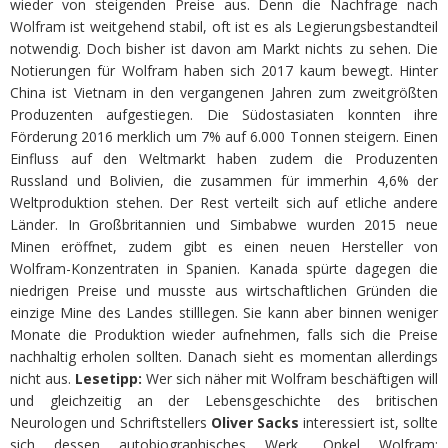
wieder von steigenden Preise aus. Denn die Nachfrage nach
Wolfram ist weitgehend stabil, oft ist es als Legierungsbestandteil
notwendig. Doch bisher ist davon am Markt nichts zu sehen. Die
Notierungen für Wolfram haben sich 2017 kaum bewegt. Hinter
China ist Vietnam in den vergangenen Jahren zum zweitgrößten
Produzenten aufgestiegen. Die Südostasiaten konnten ihre
Förderung 2016 merklich um 7% auf 6.000 Tonnen steigern. Einen
Einfluss auf den Weltmarkt haben zudem die Produzenten
Russland und Bolivien, die zusammen für immerhin 4,6% der
Weltproduktion stehen. Der Rest verteilt sich auf etliche andere
Länder. In Großbritannien und Simbabwe wurden 2015 neue
Minen eröffnet, zudem gibt es einen neuen Hersteller von
Wolfram-Konzentraten in Spanien. Kanada spürte dagegen die
niedrigen Preise und musste aus wirtschaftlichen Gründen die
einzige Mine des Landes stilllegen. Sie kann aber binnen weniger
Monate die Produktion wieder aufnehmen, falls sich die Preise
nachhaltig erholen sollten. Danach sieht es momentan allerdings
nicht aus.
Lesetipp:
Wer sich näher mit Wolfram beschäftigen will
und gleichzeitig an der Lebensgeschichte des britischen
Neurologen und Schriftstellers
Oliver Sacks
interessiert ist, sollte
sich dessen autobiographisches Werk „Onkel Wolfram: