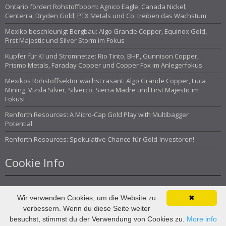
Ontario fördert Rohstoffboom: Agnico Eagle, Canada Nickel,
Centerra, Dryden Gold, PTX Metals und Co. treiben das Wachstum
Mexiko beschleunigt Bergbau: Algo Grande Copper, Equinox Gold,
First Majestic und Silver Storm im Fokus
Kupfer für KI und Stromnetze: Rio Tinto, BHP, Gunnison Copper,
Prismo Metals, Faraday Copper und Copper Fox im Anlegerfokus
Mexikos Rohstoffsektor wächst rasant: Algo Grande Copper, Luca
Mining, Vizsla Silver, Silverco, Sierra Madre und First Majestic im
Fokus!
Renforth Resources: A Micro-Cap Gold Play with Multibagger
Potential
Renforth Resources: Spekulative Chance für Gold-Investoren!
Cookie Info
Wir verwenden Cookies, um die Website zu
✖
verbessern. Wenn du diese Seite weiter
© Investor Magazin 2013
besuchst, stimmst du der Verwendung von Cookies zu.
More info