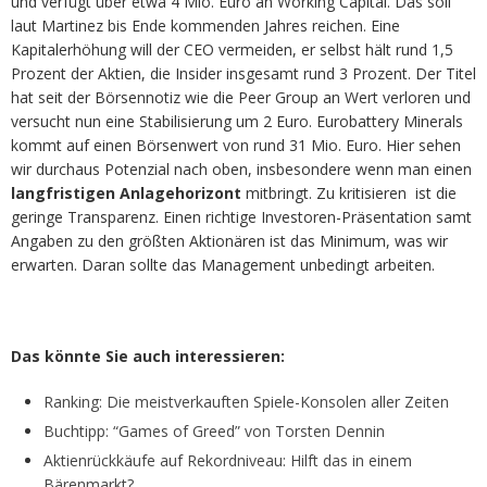
und verfügt über etwa 4 Mio. Euro an Working Capital. Das soll
laut Martinez bis Ende kommenden Jahres reichen. Eine
Kapitalerhöhung will der CEO vermeiden, er selbst hält rund 1,5
Prozent der Aktien, die Insider insgesamt rund 3 Prozent. Der Titel
hat seit der Börsennotiz wie die Peer Group an Wert verloren und
versucht nun eine Stabilisierung um 2 Euro. Eurobattery Minerals
kommt auf einen Börsenwert von rund 31 Mio. Euro. Hier sehen
wir durchaus Potenzial nach oben, insbesondere wenn man einen
langfristigen Anlagehorizont
mitbringt. Zu kritisieren ist die
geringe Transparenz. Einen richtige Investoren-Präsentation samt
Angaben zu den größten Aktionären ist das Minimum, was wir
erwarten. Daran sollte das Management unbedingt arbeiten.
Das könnte Sie auch interessieren:
Ranking: Die meistverkauften Spiele-Konsolen aller Zeiten
Buchtipp: “Games of Greed” von Torsten Dennin
Aktienrückkäufe auf Rekordniveau: Hilft das in einem
Bärenmarkt?