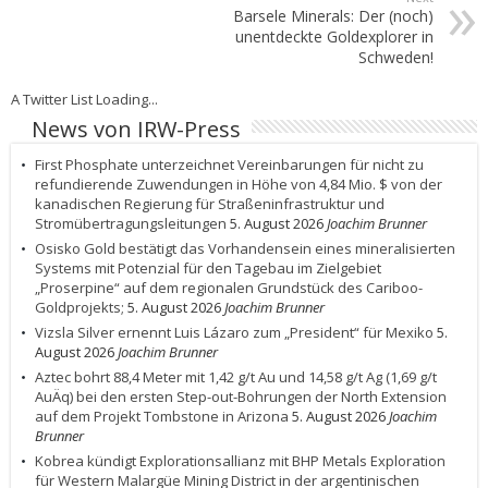
Barsele Minerals: Der (noch)
unentdeckte Goldexplorer in
Schweden!
A Twitter List Loading...
News von IRW-Press
First Phosphate unterzeichnet Vereinbarungen für nicht zu
refundierende Zuwendungen in Höhe von 4,84 Mio. $ von der
kanadischen Regierung für Straßeninfrastruktur und
Stromübertragungsleitungen
5. August 2026
Joachim Brunner
Osisko Gold bestätigt das Vorhandensein eines mineralisierten
Systems mit Potenzial für den Tagebau im Zielgebiet
„Proserpine“ auf dem regionalen Grundstück des Cariboo-
Goldprojekts;
5. August 2026
Joachim Brunner
Vizsla Silver ernennt Luis Lázaro zum „President“ für Mexiko
5.
August 2026
Joachim Brunner
Aztec bohrt 88,4 Meter mit 1,42 g/t Au und 14,58 g/t Ag (1,69 g/t
AuÄq) bei den ersten Step-out-Bohrungen der North Extension
auf dem Projekt Tombstone in Arizona
5. August 2026
Joachim
Brunner
Kobrea kündigt Explorationsallianz mit BHP Metals Exploration
für Western Malargüe Mining District in der argentinischen