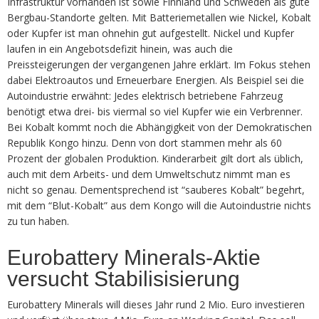
Infrastruktur vorhanden ist sowie Finnland und Schweden als gute
Bergbau-Standorte gelten. Mit Batteriemetallen wie Nickel, Kobalt
oder Kupfer ist man ohnehin gut aufgestellt. Nickel und Kupfer
laufen in ein Angebotsdefizit hinein, was auch die
Preissteigerungen der vergangenen Jahre erklärt. Im Fokus stehen
dabei Elektroautos und Erneuerbare Energien. Als Beispiel sei die
Autoindustrie erwähnt: Jedes elektrisch betriebene Fahrzeug
benötigt etwa drei- bis viermal so viel Kupfer wie ein Verbrenner.
Bei Kobalt kommt noch die Abhängigkeit von der Demokratischen
Republik Kongo hinzu. Denn von dort stammen mehr als 60
Prozent der globalen Produktion. Kinderarbeit gilt dort als üblich,
auch mit dem Arbeits- und dem Umweltschutz nimmt man es
nicht so genau. Dementsprechend ist “sauberes Kobalt” begehrt,
mit dem “Blut-Kobalt” aus dem Kongo will die Autoindustrie nichts
zu tun haben.
Eurobattery Minerals-Aktie
versucht Stabilisisierung
Eurobattery Minerals will dieses Jahr rund 2 Mio. Euro investieren