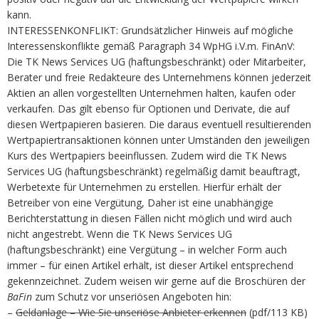
kann.
INTERESSENKONFLIKT: Grundsätzlicher Hinweis auf mögliche
Interessenskonflikte gemäß Paragraph 34 WpHG i.V.m. FinAnV:
Die TK News Services UG (haftungsbeschränkt) oder Mitarbeiter,
Berater und freie Redakteure des Unternehmens können jederzeit
Aktien an allen vorgestellten Unternehmen halten, kaufen oder
verkaufen. Das gilt ebenso für Optionen und Derivate, die auf
diesen Wertpapieren basieren. Die daraus eventuell resultierenden
Wertpapiertransaktionen können unter Umständen den jeweiligen
Kurs des Wertpapiers beeinflussen. Zudem wird die TK News
Services UG (haftungsbeschränkt) regelmäßig damit beauftragt,
Werbetexte für Unternehmen zu erstellen. Hierfür erhält der
Betreiber von eine Vergütung, Daher ist eine unabhängige
Berichterstattung in diesen Fällen nicht möglich und wird auch
nicht angestrebt. Wenn die TK News Services UG
(haftungsbeschränkt) eine Vergütung – in welcher Form auch
immer – für einen Artikel erhält, ist dieser Artikel entsprechend
gekennzeichnet. Zudem weisen wir gerne auf die Broschüren der
BaFin
zum Schutz vor unseriösen Angeboten hin:
–
Geldanlage – Wie Sie unseriöse Anbieter erkennen
(pdf/113 KB)