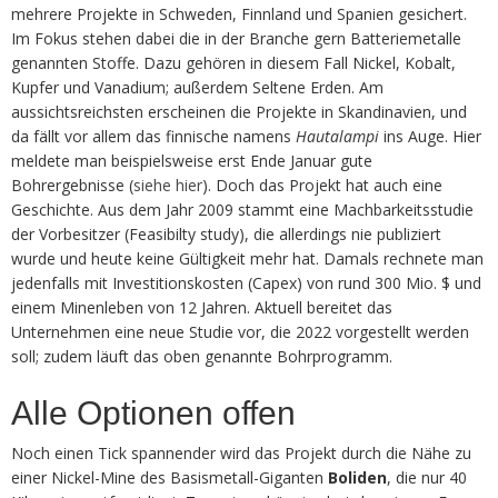
mehrere Projekte in Schweden, Finnland und Spanien gesichert.
Im Fokus stehen dabei die in der Branche gern Batteriemetalle
genannten Stoffe. Dazu gehören in diesem Fall Nickel, Kobalt,
Kupfer und Vanadium; außerdem Seltene Erden. Am
aussichtsreichsten erscheinen die Projekte in Skandinavien, und
da fällt vor allem das finnische namens
Hautalampi
ins Auge. Hier
meldete man beispielsweise erst Ende Januar gute
Bohrergebnisse (
siehe hier
). Doch das Projekt hat auch eine
Geschichte. Aus dem Jahr 2009 stammt eine Machbarkeitsstudie
der Vorbesitzer (Feasibilty study), die allerdings nie publiziert
wurde und heute keine Gültigkeit mehr hat. Damals rechnete man
jedenfalls mit Investitionskosten (Capex) von rund 300 Mio. $ und
einem Minenleben von 12 Jahren. Aktuell bereitet das
Unternehmen eine neue Studie vor, die 2022 vorgestellt werden
soll; zudem läuft das oben genannte Bohrprogramm.
Alle Optionen offen
Noch einen Tick spannender wird das Projekt durch die Nähe zu
einer Nickel-Mine des Basismetall-Giganten
Boliden
, die nur 40