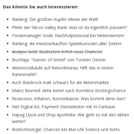
Das könnte Sie auch interessieren:
Ranking: Die größten Kupfer-Minen der Welt!
Pleite der Silicon Valley Bank: Was ist da eigentlich passiert?
Fondsmanager Gode: Nachholpotenzial bei Nebenwerten!
Ranking: die meistverkauften Spielekonsolen aller Zeiten!
Analyse Gold: Rücksetzer liefert neue Chancen!
Buchtipp: “Games of Greed” von Torsten Dennin
Aktienrückkäufe auf Rekordniveau: Hilft das in einem
Bärenmarkt?
Auch Blackrock malt schwarz für die Aktienmärkte
Mainz Biomed: Aktie bietet nach Korrektur Einstiegschance
Rezession, Inflation, Borsenbaisse: Was kommt denn nun?
Net Digital AG: Payment-Dienstleister mit KI-Fantasie
Hapag Llyod und Shop Apotheke: Wie geht es mit den Aktien
weiter?
Biotechnologie: Chancen bei Atai Life Science und Xortx