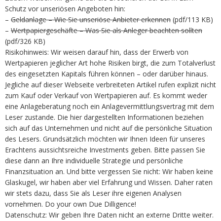
Schutz vor unseriösen Angeboten hin:
–
Geldanlage – Wie Sie unseriöse Anbieter erkennen
(pdf/113 KB)
–
Wertpapiergeschäfte – Was Sie als Anleger beachten sollten
(pdf/326 KB)
Risikohinweis: Wir weisen darauf hin, dass der Erwerb von
Wertpapieren jeglicher Art hohe Risiken birgt, die zum Totalverlust
des eingesetzten Kapitals führen können – oder darüber hinaus.
Jegliche auf dieser Webseite verbreiteten Artikel rufen explizit nicht
zum Kauf oder Verkauf von Wertpapieren auf. Es kommt weder
eine Anlageberatung noch ein Anlagevermittlungsvertrag mit dem
Leser zustande. Die hier dargestellten Informationen beziehen
sich auf das Unternehmen und nicht auf die persönliche Situation
des Lesers. Grundsätzlich möchten wir Ihnen Ideen für unseres
Erachtens aussichtsreiche Investments geben. Bitte passen Sie
diese dann an Ihre individuelle Strategie und persönliche
Finanzsituation an. Und bitte vergessen Sie nicht: Wir haben keine
Glaskugel, wir haben aber viel Erfahrung und Wissen. Daher raten
wir stets dazu, dass Sie als Leser ihre eigenen Analysen
vornehmen. Do your own Due Dilligence!
Datenschutz: Wir geben Ihre Daten nicht an externe Dritte weiter.