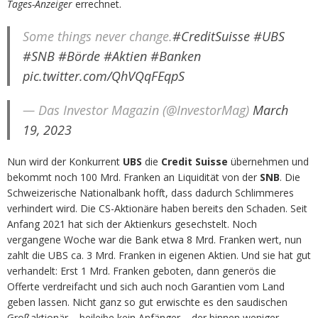
Tages-Anzeiger
errechnet.
Some things never change.
#CreditSuisse
#UBS
#SNB
#Börde
#Aktien
#Banken
pic.twitter.com/QhVQqFEqpS
— Das Investor Magazin (@InvestorMag)
March
19, 2023
Nun wird der Konkurrent
UBS
die
Credit Suisse
übernehmen und
bekommt noch 100 Mrd. Franken an Liquidität von der
SNB
. Die
Schweizerische Nationalbank hofft, dass dadurch Schlimmeres
verhindert wird. Die CS-Aktionäre haben bereits den Schaden. Seit
Anfang 2021 hat sich der Aktienkurs gesechstelt. Noch
vergangene Woche war die Bank etwa 8 Mrd. Franken wert, nun
zahlt die UBS ca. 3 Mrd. Franken in eigenen Aktien. Und sie hat gut
verhandelt: Erst 1 Mrd. Franken geboten, dann generös die
Offerte verdreifacht und sich auch noch Garantien vom Land
geben lassen. Nicht ganz so gut erwischte es den saudischen
Großaktionär – beileibe kein Anfänger – der binnen weniger