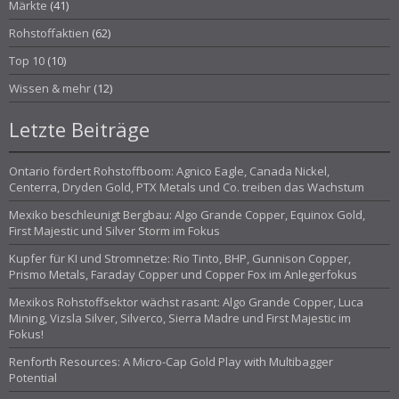
Märkte
(41)
Rohstoffaktien
(62)
Top 10
(10)
Wissen & mehr
(12)
Letzte Beiträge
Ontario fördert Rohstoffboom: Agnico Eagle, Canada Nickel,
Centerra, Dryden Gold, PTX Metals und Co. treiben das Wachstum
Mexiko beschleunigt Bergbau: Algo Grande Copper, Equinox Gold,
First Majestic und Silver Storm im Fokus
Kupfer für KI und Stromnetze: Rio Tinto, BHP, Gunnison Copper,
Prismo Metals, Faraday Copper und Copper Fox im Anlegerfokus
Mexikos Rohstoffsektor wächst rasant: Algo Grande Copper, Luca
Mining, Vizsla Silver, Silverco, Sierra Madre und First Majestic im
Fokus!
Renforth Resources: A Micro-Cap Gold Play with Multibagger
Potential