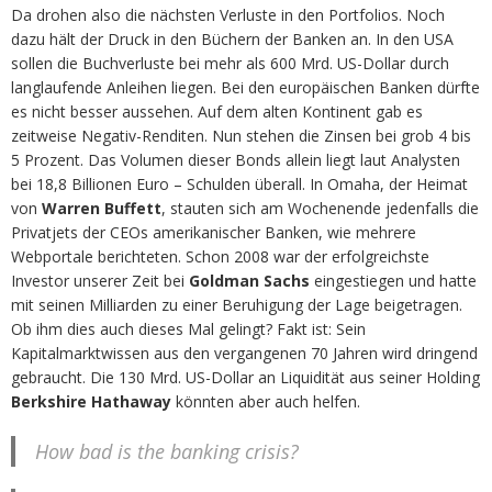
Da drohen also die nächsten Verluste in den Portfolios. Noch
dazu hält der Druck in den Büchern der Banken an. In den USA
sollen die Buchverluste bei mehr als 600 Mrd. US-Dollar durch
langlaufende Anleihen liegen. Bei den europäischen Banken dürfte
es nicht besser aussehen. Auf dem alten Kontinent gab es
zeitweise Negativ-Renditen. Nun stehen die Zinsen bei grob 4 bis
5 Prozent. Das Volumen dieser Bonds allein liegt laut Analysten
bei 18,8 Billionen Euro – Schulden überall. In Omaha, der Heimat
von
Warren Buffett
, stauten sich am Wochenende jedenfalls die
Privatjets der CEOs amerikanischer Banken, wie mehrere
Webportale berichteten. Schon 2008 war der erfolgreichste
Investor unserer Zeit bei
Goldman Sachs
eingestiegen und hatte
mit seinen Milliarden zu einer Beruhigung der Lage beigetragen.
Ob ihm dies auch dieses Mal gelingt? Fakt ist: Sein
Kapitalmarktwissen aus den vergangenen 70 Jahren wird dringend
gebraucht. Die 130 Mrd. US-Dollar an Liquidität aus seiner Holding
Berkshire Hathaway
könnten aber auch helfen.
How bad is the banking crisis?