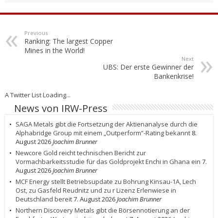
Previous
Ranking: The largest Copper
Mines in the World!
Next
UBS: Der erste Gewinner der
Bankenkrise!
A Twitter List Loading...
News von IRW-Press
SAGA Metals gibt die Fortsetzung der Aktienanalyse durch die
Alphabridge Group mit einem „Outperform“-Rating bekannt
8.
August 2026
Joachim Brunner
Newcore Gold reicht technischen Bericht zur
Vormachbarkeitsstudie für das Goldprojekt Enchi in Ghana ein
7.
August 2026
Joachim Brunner
MCF Energy stellt Betriebsupdate zu Bohrung Kinsau-1A, Lech
Ost, zu Gasfeld Reudnitz und zu r Lizenz Erlenwiese in
Deutschland bereit
7. August 2026
Joachim Brunner
Northern Discovery Metals gibt die Börsennotierung an der