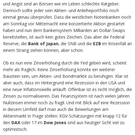
und Angst sind an Börsen wie im Leben schlechte Ratgeber.
Dennoch sollte jeder sein Aktien- und Anleiheportfolio noch
einmal genau überprüfen. Dass die westlichen Notenbanken noch
am Sonntag vor Mitternacht eine konzertierte Aktion gestartet
haben und nun dem Bankensystem Milliarden an Dollar-Swaps
bereitstellen, ist auch kein gutes Zeichen. Das aber die Federal
Reserve, die
Bank of Japan
, die SNB und die
EZB
im Krisenfall an
einem Strang ziehen können, aber schon.
Ob es nun eine Zinserhöhung durch die Fed geben wird, scheint
mehr als fraglich. Keine Zinserhöhung könnte ein weiterer
Baustein sein, um Aktien- und Bondmärkte zu beruhigen. Klar ist
aber auch, dass im Hintergrund eine Rezession in den USA und
eine neue Inflationswelle anläuft. Offenbar ist es nicht möglich, die
Zinsen zu normalisieren. Das Finanzsystem ist nach vielen Jahren
Nullzinsen immer noch zu fragil. Und mit Blick auf eine Rezession
in diesem Umfeld darf man auch die Bewertungen am
Aktienmarkt in Frage stellen. KGV-Schätzungen mit knapp 12 für
den
DAX
oder 17 im
Dow Jones
sind aus heutiger Sicht viel zu
optimistisch.