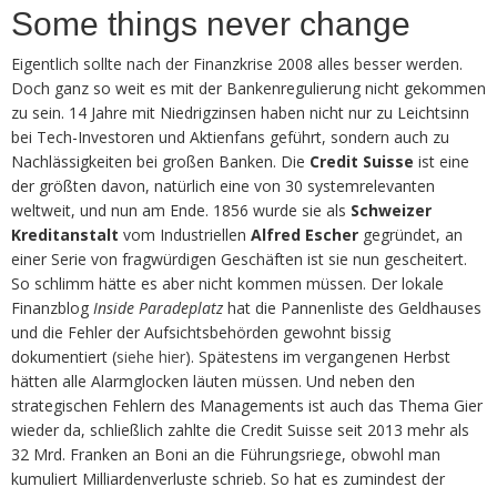
Some things never change
Eigentlich sollte nach der Finanzkrise 2008 alles besser werden.
Doch ganz so weit es mit der Bankenregulierung nicht gekommen
zu sein. 14 Jahre mit Niedrigzinsen haben nicht nur zu Leichtsinn
bei Tech-Investoren und Aktienfans geführt, sondern auch zu
Nachlässigkeiten bei großen Banken. Die
Credit Suisse
ist eine
der größten davon, natürlich eine von 30 systemrelevanten
weltweit, und nun am Ende. 1856 wurde sie als
Schweizer
Kreditanstalt
vom Industriellen
Alfred Escher
gegründet, an
einer Serie von fragwürdigen Geschäften ist sie nun gescheitert.
So schlimm hätte es aber nicht kommen müssen. Der lokale
Finanzblog
Inside Paradeplatz
hat die Pannenliste des Geldhauses
und die Fehler der Aufsichtsbehörden gewohnt bissig
dokumentiert (
siehe hier
). Spätestens im vergangenen Herbst
hätten alle Alarmglocken läuten müssen. Und neben den
strategischen Fehlern des Managements ist auch das Thema Gier
wieder da, schließlich zahlte die Credit Suisse seit 2013 mehr als
32 Mrd. Franken an Boni an die Führungsriege, obwohl man
kumuliert Milliardenverluste schrieb. So hat es zumindest der