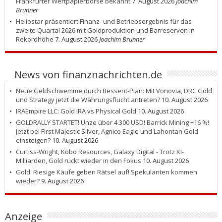
Frankfurter Wertpapierbörse bekannt
7. August 2026
Joachim
Brunner
Heliostar präsentiert Finanz- und Betriebsergebnis für das
zweite Quartal 2026 mit Goldproduktion und Barreserven in
Rekordhöhe
7. August 2026
Joachim Brunner
News von finanznachrichten.de
Neue Geldschwemme durch Bessent-Plan: Mit Vonovia, DRC Gold
und Strategy jetzt die Währungsflucht antreten?
10. August 2026
IRAEmpire LLC: Gold IRA vs Physical Gold
10. August 2026
GOLDRALLY STARTET! Unze über 4.300 USD! Barrick Mining +16 %!
Jetzt bei First Majestic Silver, Agnico Eagle und Lahontan Gold
einsteigen?
10. August 2026
Curtiss-Wright, Kobo Resources, Galaxy Digital - Trotz KI-
Milliarden, Gold rückt wieder in den Fokus
10. August 2026
Gold: Riesige Käufe geben Rätsel auf! Spekulanten kommen
wieder?
9. August 2026
Anzeige