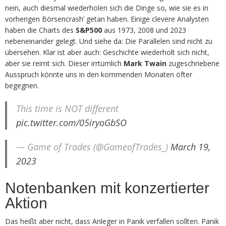
nein, auch diesmal wiederholen sich die Dinge so, wie sie es in
vorherigen Börsencrash’ getan haben. Einige clevere Analysten
haben die Charts des
S&P500
aus 1973, 2008 und 2023
nebeneinander gelegt. Und siehe da: Die Parallelen sind nicht zu
übersehen. Klar ist aber auch: Geschichte wiederholt sich nicht,
aber sie reimt sich. Dieser irrtümlich
Mark Twain
zugeschriebene
Ausspruch könnte uns in den kommenden Monaten öfter
begegnen.
This time is NOT different
pic.twitter.com/05iryoGbSO
— Game of Trades (@GameofTrades_)
March 19,
2023
Notenbanken mit konzertierter
Aktion
Das heißt aber nicht, dass Anleger in Panik verfallen sollten. Panik