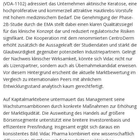
(VDA-1102) adressiert das Unternehmen aktinische Keratose, eine
hochproliferative und kommerziell attraktive Hautkrebs-Vorstufe
mit hohem medizinischem Bedarf. Die Genehmigung der Phase-
2B-Studie durch die EMA stellt dabei einen klaren Qualitätssiegel
für das klinische Konzept dar und reduziert regulatorische Risiken
signifikant. Die Kooperation mit dem renommierten CentroDerm
erhöht zusätzlich die Aussagekraft der Studiendaten und stärkt die
Glaubwürdigkeit gegenüber potenziellen Industriepartnern. Gelingt
der Nachweis klinischer Wirksamkeit, könnte sich Vidac nicht nur
als Lizenzpartner, sondern auch als Übernahmekandidat erweisen.
Vor diesem Hintergrund erscheint die aktuelle Marktbewertung im
Vergleich zu internationalen Peers mit ähnlichem
Entwicklungsstand analytisch kaum gerechtfertigt.
Auf Kapitalmarktebene untermauert das Management seine
Wachstumsambitionen durch konkrete Maßnahmen zur Erhöhung
der Marktliquidität. Die Ausweitung des Handels auf größere
Börsensegmente unterstützt eine breitere Investorenbasis und
effizientere Preisfindung. Insgesamt ergibt sich daraus ein
konsistentes Bild: Vidac Pharma kombiniert eine wissenschaftlich