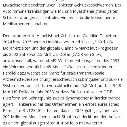
Erwachsenen berichten über Tabletten-Schluckbeschwerden. Bei
Autoimmunerkrankungen wie MS und Myasthenia gravis gelten
Schluckstörungen als zentrales Hindernis für die konsequente
Medikamenteneinnahme.
Der kommerzielle Hebel ist beträchtlich, da Cladribin-Tabletten
2024 bzw. 2025 bereits Umsätze von rund 1 bis 1,3 Mrd. US-
Dollar erzielten und der globale Cladribin-Markt laut Prognosen
bis 2032 auf etwa 2,5 Mrd. US-Dollar (CAGR von 8,5%)
anwachsen soll, während MS-Medikamente insgesamt bis 2033
ein Volumen von 40 bis 45 Mrd. US-Dollar erreichen könnten.
Parallel dazu wächst der Markt für orale transmukosale
Arzneimittelverabreichung, einschließlich sublingualer und bukkaler
Systeme, voraussichtlich von aktuell rund 45,8 Mrd. auf fast 96,8
Mrd. US-Dollar im Jahr 2033, sodass BioNxt mit seiner ODF-
Plattform am Schnittpunkt zweier dynamischer Milliardenmärkte
agiert. Flankierend hat das Unternehmen ein erstes eurasisches
Patent für BNT23001 erhalten, das bis 2043 gültig ist, mehr als
200 Millionen Menschen in acht Staaten abdeckt und den Auftakt
zu einem global ausgerollten IP-Portfolio mit weiteren