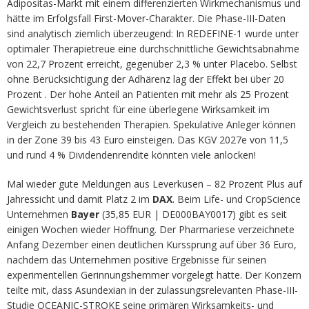
Adipositas-Markt mit einem differenzierten Wirkmechanismus und
hätte im Erfolgsfall First-Mover-Charakter. Die Phase-III-Daten
sind analytisch ziemlich überzeugend: In REDEFINE-1 wurde unter
optimaler Therapietreue eine durchschnittliche Gewichtsabnahme
von 22,7 Prozent erreicht, gegenüber 2,3 % unter Placebo. Selbst
ohne Berücksichtigung der Adhärenz lag der Effekt bei über 20
Prozent . Der hohe Anteil an Patienten mit mehr als 25 Prozent
Gewichtsverlust spricht für eine überlegene Wirksamkeit im
Vergleich zu bestehenden Therapien. Spekulative Anleger können
in der Zone 39 bis 43 Euro einsteigen. Das KGV 2027e von 11,5
und rund 4 % Dividendenrendite könnten viele anlocken!
Mal wieder gute Meldungen aus Leverkusen – 82 Prozent Plus auf
Jahressicht und damit Platz 2 im
DAX
. Beim Life- und CropScience
Unternehmen
Bayer
(35,85 EUR | DE000BAY0017) gibt es seit
einigen Wochen wieder Hoffnung. Der Pharmariese verzeichnete
Anfang Dezember einen deutlichen Kurssprung auf über 36 Euro,
nachdem das Unternehmen positive Ergebnisse für seinen
experimentellen Gerinnungshemmer vorgelegt hatte. Der Konzern
teilte mit, dass Asundexian in der zulassungsrelevanten Phase-III-
Studie OCEANIC-STROKE seine primären Wirksamkeits- und