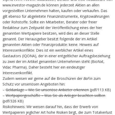
www.investor-magazin.de können jederzeit Aktien an allen
vorgestellten Unternehmen halten, kaufen oder verkaufen. Das
gilt ebenso für abgeleitete Finanzinstrumente, Kryptowährungen
oder Rohstoffe. Sollte ein Mitarbeiter, Berater oder freier
Redakteur zum Zeitpunkt der Veröffentlichung eines der hier
genannten Wertpapiere besitzen, wird dies an dieser Stelle
genannt. Der Herausgeber besitzt folgende der im Artikel
genannten Aktien oder Finanzprodukte: keine. Hinweis auf
Interessenkonflikte: Dies ist ein werblicher Artikel eines
Gastautors (IQONA), der in einer entgeltlicher Auftragsbeziehung
zu zwei der im Artikel genannten Unternehmen steht (BioNxt,
Vidac Pharma). Daher besteht hier ein eindeutiger
Interessenkonflikt.
Zudem weisen wir gerne auf die Broschüren der
BaFin
zum
Schutz vor unseriösen Angeboten hin:
–
Geldanlage – Wie Sie unseriöse Anbieter erkennen
(pdf/113 KB)
–
Wertpapiergeschäfte – Was Sie als Anleger beachten sollten
(pdf/326 KB)
Risikohinweis: Wir weisen darauf hin, dass der Erwerb von
Wertpapieren jeglicher Art hohe Risiken birgt, die zum Totalverlust