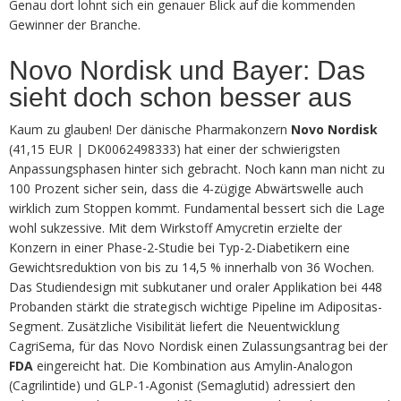
Genau dort lohnt sich ein genauer Blick auf die kommenden
Gewinner der Branche.
Novo Nordisk und Bayer: Das
sieht doch schon besser aus
Kaum zu glauben! Der dänische Pharmakonzern
Novo Nordisk
(41,15 EUR | DK0062498333) hat einer der schwierigsten
Anpassungsphasen hinter sich gebracht. Noch kann man nicht zu
100 Prozent sicher sein, dass die 4-zügige Abwärtswelle auch
wirklich zum Stoppen kommt. Fundamental bessert sich die Lage
wohl sukzessive. Mit dem Wirkstoff Amycretin erzielte der
Konzern in einer Phase-2-Studie bei Typ-2-Diabetikern eine
Gewichtsreduktion von bis zu 14,5 % innerhalb von 36 Wochen.
Das Studiendesign mit subkutaner und oraler Applikation bei 448
Probanden stärkt die strategisch wichtige Pipeline im Adipositas-
Segment. Zusätzliche Visibilität liefert die Neuentwicklung
CagriSema, für das Novo Nordisk einen Zulassungsantrag bei der
FDA
eingereicht hat. Die Kombination aus Amylin-Analogon
(Cagrilintide) und GLP-1-Agonist (Semaglutid) adressiert den