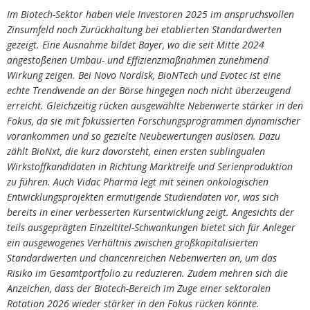
Im Biotech-Sektor haben viele Investoren 2025 im anspruchsvollen
Zinsumfeld noch Zurückhaltung bei etablierten Standardwerten
gezeigt. Eine Ausnahme bildet Bayer, wo die seit Mitte 2024
angestoßenen Umbau- und Effizienzmaßnahmen zunehmend
Wirkung zeigen. Bei Novo Nordisk, BioNTech und Evotec ist eine
echte Trendwende an der Börse hingegen noch nicht überzeugend
erreicht. Gleichzeitig rücken ausgewählte Nebenwerte stärker in den
Fokus, da sie mit fokussierten Forschungsprogrammen dynamischer
vorankommen und so gezielte Neubewertungen auslösen. Dazu
zählt BioNxt, die kurz davorsteht, einen ersten sublingualen
Wirkstoffkandidaten in Richtung Marktreife und Serienproduktion
zu führen. Auch Vidac Pharma legt mit seinen onkologischen
Entwicklungsprojekten ermutigende Studiendaten vor, was sich
bereits in einer verbesserten Kursentwicklung zeigt. Angesichts der
teils ausgeprägten Einzeltitel-Schwankungen bietet sich für Anleger
ein ausgewogenes Verhältnis zwischen großkapitalisierten
Standardwerten und chancenreichen Nebenwerten an, um das
Risiko im Gesamtportfolio zu reduzieren. Zudem mehren sich die
Anzeichen, dass der Biotech-Bereich im Zuge einer sektoralen
Rotation 2026 wieder stärker in den Fokus rücken könnte.