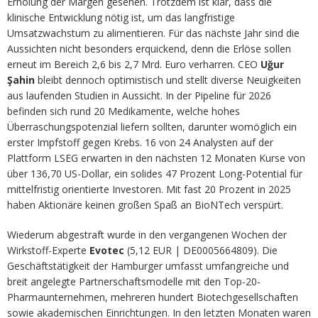
Erholung der Margen gesehen. Trotzdem ist klar, dass die
klinische Entwicklung nötig ist, um das langfristige
Umsatzwachstum zu alimentieren. Für das nächste Jahr sind die
Aussichten nicht besonders erquickend, denn die Erlöse sollen
erneut im Bereich 2,6 bis 2,7 Mrd. Euro verharren. CEO
Uğur
Şahin
bleibt dennoch optimistisch und stellt diverse Neuigkeiten
aus laufenden Studien in Aussicht. In der Pipeline für 2026
befinden sich rund 20 Medikamente, welche hohes
Überraschungspotenzial liefern sollten, darunter womöglich ein
erster Impfstoff gegen Krebs. 16 von 24 Analysten auf der
Plattform LSEG erwarten in den nächsten 12 Monaten Kurse von
über 136,70 US-Dollar, ein solides 47 Prozent Long-Potential für
mittelfristig orientierte Investoren. Mit fast 20 Prozent in 2025
haben Aktionäre keinen großen Spaß an BioNTech verspürt.
Wiederum abgestraft wurde in den vergangenen Wochen der
Wirkstoff-Experte
Evotec
(5,12 EUR | DE0005664809). Die
Geschäftstätigkeit der Hamburger umfasst umfangreiche und
breit angelegte Partnerschaftsmodelle mit den Top-20-
Pharmaunternehmen, mehreren hundert Biotechgesellschaften
sowie akademischen Einrichtungen. In den letzten Monaten waren