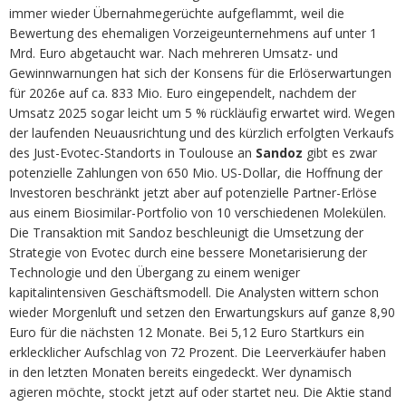
immer wieder Übernahmegerüchte aufgeflammt, weil die
Bewertung des ehemaligen Vorzeigeunternehmens auf unter 1
Mrd. Euro abgetaucht war. Nach mehreren Umsatz- und
Gewinnwarnungen hat sich der Konsens für die Erlöserwartungen
für 2026e auf ca. 833 Mio. Euro eingependelt, nachdem der
Umsatz 2025 sogar leicht um 5 % rückläufig erwartet wird. Wegen
der laufenden Neuausrichtung und des kürzlich erfolgten Verkaufs
des Just-Evotec-Standorts in Toulouse an
Sandoz
gibt es zwar
potenzielle Zahlungen von 650 Mio. US-Dollar, die Hoffnung der
Investoren beschränkt jetzt aber auf potenzielle Partner-Erlöse
aus einem Biosimilar-Portfolio von 10 verschiedenen Molekülen.
Die Transaktion mit Sandoz beschleunigt die Umsetzung der
Strategie von Evotec durch eine bessere Monetarisierung der
Technologie und den Übergang zu einem weniger
kapitalintensiven Geschäftsmodell. Die Analysten wittern schon
wieder Morgenluft und setzen den Erwartungskurs auf ganze 8,90
Euro für die nächsten 12 Monate. Bei 5,12 Euro Startkurs ein
erklecklicher Aufschlag von 72 Prozent. Die Leerverkäufer haben
in den letzten Monaten bereits eingedeckt. Wer dynamisch
agieren möchte, stockt jetzt auf oder startet neu. Die Aktie stand