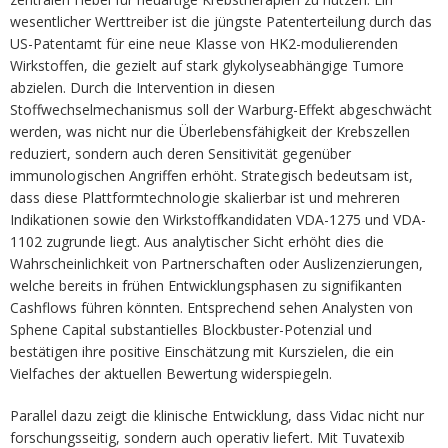
wesentlicher Werttreiber ist die jüngste Patenterteilung durch das
US-Patentamt für eine neue Klasse von HK2-modulierenden
Wirkstoffen, die gezielt auf stark glykolyseabhängige Tumore
abzielen. Durch die Intervention in diesen
Stoffwechselmechanismus soll der Warburg-Effekt abgeschwächt
werden, was nicht nur die Überlebensfähigkeit der Krebszellen
reduziert, sondern auch deren Sensitivität gegenüber
immunologischen Angriffen erhöht. Strategisch bedeutsam ist,
dass diese Plattformtechnologie skalierbar ist und mehreren
Indikationen sowie den Wirkstoffkandidaten VDA-1275 und VDA-
1102 zugrunde liegt. Aus analytischer Sicht erhöht dies die
Wahrscheinlichkeit von Partnerschaften oder Auslizenzierungen,
welche bereits in frühen Entwicklungsphasen zu signifikanten
Cashflows führen könnten. Entsprechend sehen Analysten von
Sphene Capital substantielles Blockbuster-Potenzial und
bestätigen ihre positive Einschätzung mit Kurszielen, die ein
Vielfaches der aktuellen Bewertung widerspiegeln.
Parallel dazu zeigt die klinische Entwicklung, dass Vidac nicht nur
forschungsseitig, sondern auch operativ liefert. Mit Tuvatexib