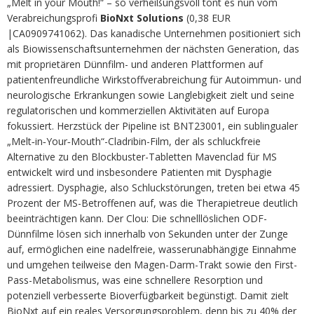
„Melt in your Mouth!“ – so verheißungsvoll tönt es nun vom
Verabreichungsprofi
BioNxt Solutions
(0,38 EUR
|CA0909741062). Das kanadische Unternehmen positioniert sich
als Biowissenschaftsunternehmen der nächsten Generation, das
mit proprietären Dünnfilm- und anderen Plattformen auf
patientenfreundliche Wirkstoffverabreichung für Autoimmun- und
neurologische Erkrankungen sowie Langlebigkeit zielt und seine
regulatorischen und kommerziellen Aktivitäten auf Europa
fokussiert. Herzstück der Pipeline ist BNT23001, ein sublingualer
„Melt‑in‑Your‑Mouth“-Cladribin-Film, der als schluckfreie
Alternative zu den Blockbuster-Tabletten Mavenclad für MS
entwickelt wird und insbesondere Patienten mit Dysphagie
adressiert. Dysphagie, also Schluckstörungen, treten bei etwa 45
Prozent der MS-Betroffenen auf, was die Therapietreue deutlich
beeinträchtigen kann. Der Clou: Die schnelllöslichen ODF-
Dünnfilme lösen sich innerhalb von Sekunden unter der Zunge
auf, ermöglichen eine nadelfreie, wasserunabhängige Einnahme
und umgehen teilweise den Magen-Darm-Trakt sowie den First-
Pass-Metabolismus, was eine schnellere Resorption und
potenziell verbesserte Bioverfügbarkeit begünstigt. Damit zielt
BioNxt auf ein reales Versorgungsproblem, denn bis zu 40% der