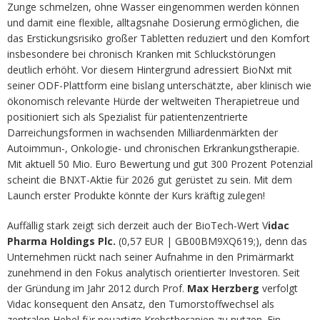
Zunge schmelzen, ohne Wasser eingenommen werden können
und damit eine flexible, alltagsnahe Dosierung ermöglichen, die
das Erstickungsrisiko großer Tabletten reduziert und den Komfort
insbesondere bei chronisch Kranken mit Schluckstörungen
deutlich erhöht. Vor diesem Hintergrund adressiert BioNxt mit
seiner ODF-Plattform eine bislang unterschätzte, aber klinisch wie
ökonomisch relevante Hürde der weltweiten Therapietreue und
positioniert sich als Spezialist für patientenzentrierte
Darreichungsformen in wachsenden Milliardenmärkten der
Autoimmun-, Onkologie- und chronischen Erkrankungstherapie.
Mit aktuell 50 Mio. Euro Bewertung und gut 300 Prozent Potenzial
scheint die BNXT-Aktie für 2026 gut gerüstet zu sein. Mit dem
Launch erster Produkte könnte der Kurs kräftig zulegen!
Auffällig stark zeigt sich derzeit auch der BioTech-Wert V
idac
Pharma Holdings Plc.
(0,57 EUR | GB00BM9XQ619;), denn das
Unternehmen rückt nach seiner Aufnahme in den Primärmarkt
zunehmend in den Fokus analytisch orientierter Investoren. Seit
der Gründung im Jahr 2012 durch Prof.
Max Herzberg
verfolgt
Vidac konsequent den Ansatz, den Tumorstoffwechsel als
zentralen Hebel für neuartige Krebstherapien zu nutzen. Ein