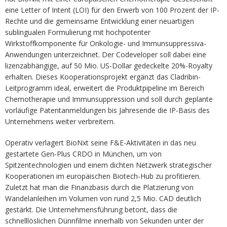
eine Letter of Intent (LOI) für den Erwerb von 100 Prozent der IP-
Rechte und die gemeinsame Entwicklung einer neuartigen
sublingualen Formulierung mit hochpotenter
Wirkstoffkomponente für Onkologie- und Immunsuppressiva-
Anwendungen unterzeichnet. Der Codeveloper soll dabei eine
lizenzabhängige, auf 50 Mio. US-Dollar gedeckelte 20%-Royalty
erhalten. Dieses Kooperationsprojekt ergänzt das Cladribin-
Leitprogramm ideal, erweitert die Produktpipeline im Bereich
Chemotherapie und Immunsuppression und soll durch geplante
vorläufige Patentanmeldungen bis Jahresende die IP-Basis des
Unternehmens weiter verbreitern.
Operativ verlagert BioNxt seine F&E-Aktivitäten in das neu
gestartete Gen‑Plus CRDO in München, um von
Spitzentechnologien und einem dichten Netzwerk strategischer
Kooperationen im europäischen Biotech-Hub zu profitieren.
Zuletzt hat man die Finanzbasis durch die Platzierung von
Wandelanleihen im Volumen von rund 2,5 Mio. CAD deutlich
gestärkt. Die Unternehmensführung betont, dass die
schnelllöslichen Dünnfilme innerhalb von Sekunden unter der