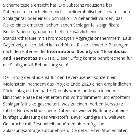
Sicherheitsziele erreicht hat. Die Substanz reduzierte bei
Patienten, die nach einem nicht-kardioembolischen ischämischen
Schlaganfall oder einer Hochrisiko-TIA behandelt wurden, das
Risiko eines erneuten ischämischen Schlaganfalls signifikant.
Beide Patientengruppen erhielten zusätzlich eine
Standardtherapie mit Thrombozyten-Aggregationshemmern. Laut
Bayer zeigte sich dabei kein erhöhtes Risiko schwerer Blutungen
nach den Kriterien der
International Society on Thrombosis
and Haemostasis
(ISTH). Dieser Erfolg könnte bahnbrechend für
die Schlaganfall-Behandlung sein!
Der Erfolg der Studie ist für den Leverkusener Konzern ein
Meilenstein, nachdem das Projekt Ende 2023 einen empfindlichen
Rückschlag erlitten hatte. Damals war Asundexian in einer
klinischen Phase bei Patienten mit Vorhofflimmern und erhöhtem
Schlaganfallrisiko gescheitert, was zu einem herben Kurssturz
führte. Nun weckt der neue Datensatz wieder Hoffnung auf eine
künftige Zulassung des Wirkstoffs. Bayer kündigte an, weltweit
Gespräche mit Gesundheitsbehörden über mögliche
Zulassungsanträge aufzunehmen. Die detaillierten Studiendaten