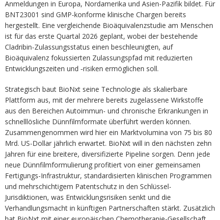
Anmeldungen in Europa, Nordamerika und Asien-Pazifik bildet. Für
BNT23001 sind GMP-konforme klinische Chargen bereits
hergestellt. Eine vergleichende Bioäquivalenzstudie am Menschen
ist für das erste Quartal 2026 geplant, wobei der bestehende
Cladribin-Zulassungsstatus einen beschleunigten, auf
Bioäquivalenz fokussierten Zulassungspfad mit reduzierten
Entwicklungszeiten und ‑risiken ermöglichen soll.
Strategisch baut BioNxt seine Technologie als skalierbare
Plattform aus, mit der mehrere bereits zugelassene Wirkstoffe
aus den Bereichen Autoimmun- und chronische Erkrankungen in
schnelllösliche Dünnfilmformate überführt werden können.
Zusammengenommen wird hier ein Marktvolumina von 75 bis 80
Mrd. US-Dollar jährlich erwartet. BioNxt will in den nächsten zehn
Jahren für eine breitere, diversifizierte Pipeline sorgen. Denn jede
neue Dünnfilmformulierung profitiert von einer gemeinsamen
Fertigungs-Infrastruktur, standardisierten klinischen Programmen
und mehrschichtigem Patentschutz in den Schlüssel-
Jurisdiktionen, was Entwicklungsrisiken senkt und die
Verhandlungsmacht in künftigen Partnerschaften stärkt. Zusätzlich
hat BioNxt mit einer europäischen Chemotherapie-Gesellschaft