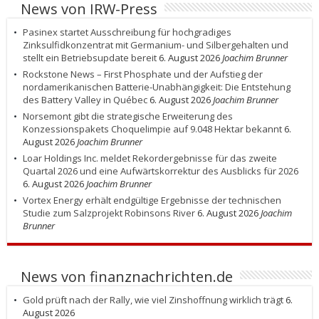
News von IRW-Press
Pasinex startet Ausschreibung für hochgradiges
Zinksulfidkonzentrat mit Germanium- und Silbergehalten und
stellt ein Betriebsupdate bereit
6. August 2026
Joachim Brunner
Rockstone News – First Phosphate und der Aufstieg der
nordamerikanischen Batterie-Unabhängigkeit: Die Entstehung
des Battery Valley in Québec
6. August 2026
Joachim Brunner
Norsemont gibt die strategische Erweiterung des
Konzessionspakets Choquelimpie auf 9.048 Hektar bekannt
6.
August 2026
Joachim Brunner
Loar Holdings Inc. meldet Rekordergebnisse für das zweite
Quartal 2026 und eine Aufwärtskorrektur des Ausblicks für 2026
6. August 2026
Joachim Brunner
Vortex Energy erhält endgültige Ergebnisse der technischen
Studie zum Salzprojekt Robinsons River
6. August 2026
Joachim
Brunner
News von finanznachrichten.de
Gold prüft nach der Rally, wie viel Zinshoffnung wirklich trägt
6.
August 2026