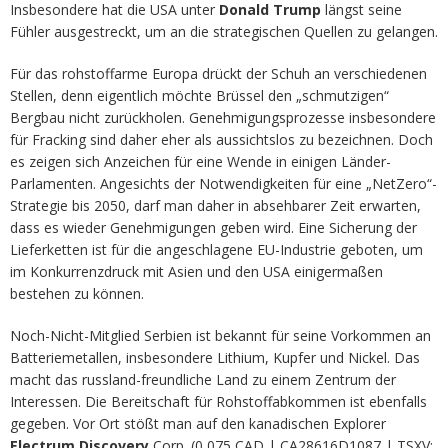
Insbesondere hat die USA unter
Donald Trump
längst seine
Fühler ausgestreckt, um an die strategischen Quellen zu gelangen.
Für das rohstoffarme Europa drückt der Schuh an verschiedenen
Stellen, denn eigentlich möchte Brüssel den „schmutzigen“
Bergbau nicht zurückholen. Genehmigungsprozesse insbesondere
für Fracking sind daher eher als aussichtslos zu bezeichnen. Doch
es zeigen sich Anzeichen für eine Wende in einigen Länder-
Parlamenten. Angesichts der Notwendigkeiten für eine „NetZero“-
Strategie bis 2050, darf man daher in absehbarer Zeit erwarten,
dass es wieder Genehmigungen geben wird. Eine Sicherung der
Lieferketten ist für die angeschlagene EU-Industrie geboten, um
im Konkurrenzdruck mit Asien und den USA einigermaßen
bestehen zu können.
Noch-Nicht-Mitglied Serbien ist bekannt für seine Vorkommen an
Batteriemetallen, insbesondere Lithium, Kupfer und Nickel. Das
macht das russland-freundliche Land zu einem Zentrum der
Interessen. Die Bereitschaft für Rohstoffabkommen ist ebenfalls
gegeben. Vor Ort stößt man auf den kanadischen Explorer
Electrum Discovery
Corp. (0,075 CAD | CA28616D1087 | TSXV: