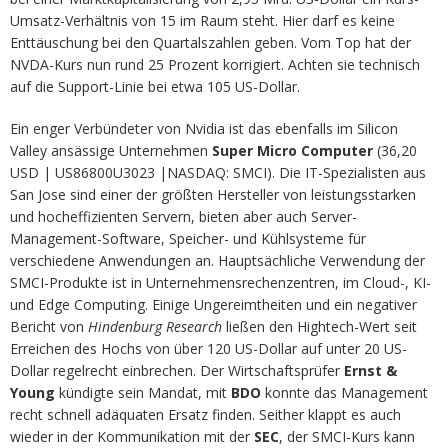
Umsatz-Verhältnis von 15 im Raum steht. Hier darf es keine
Enttäuschung bei den Quartalszahlen geben. Vom Top hat der
NVDA-Kurs nun rund 25 Prozent korrigiert. Achten sie technisch
auf die Support-Linie bei etwa 105 US-Dollar.
Ein enger Verbündeter von Nvidia ist das ebenfalls im Silicon
Valley ansässige Unternehmen
Super Micro Computer
(36,20
USD | US86800U3023 |NASDAQ: SMCI). Die IT-Spezialisten aus
San Jose sind einer der größten Hersteller von leistungsstarken
und hocheffizienten Servern, bieten aber auch Server-
Management-Software, Speicher- und Kühlsysteme für
verschiedene Anwendungen an. Hauptsächliche Verwendung der
SMCI-Produkte ist in Unternehmensrechenzentren, im Cloud-, KI-
und Edge Computing. Einige Ungereimtheiten und ein negativer
Bericht von
Hindenburg Research
ließen den Hightech-Wert seit
Erreichen des Hochs von über 120 US-Dollar auf unter 20 US-
Dollar regelrecht einbrechen. Der Wirtschaftsprüfer
Ernst &
Young
kündigte sein Mandat, mit
BDO
konnte das Management
recht schnell adäquaten Ersatz finden. Seither klappt es auch
wieder in der Kommunikation mit der
SEC
, der SMCI-Kurs kann