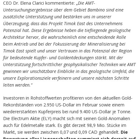
CEO Dr. Elena Clarici kommentierte: „
Die AMT-
Untersuchungsergebnisse über dem Gebiet Bambino sind eine
zusätzliche Unterstützung und bestärken uns in unserer
Überzeugung, dass das Projekt Timok East des Unternehmens
Potenzial hat. Diese Ergebnisse heben die tiefliegende geologische
Architektur hervor, die wahrscheinlich eine entscheidende Rolle
beim Antrieb und bei der Fokussierung der Mineralisierung bei
Timok East spielt und unser Vertrauen in das Potenzial der Region
für bedeutende Kupfer- und Goldentdeckungen stärkt. Mit der
Unterstützung fortschrittlicher geophysikalischer Techniken wie AMT
gewinnen wir unschätzbare Einblicke in das geologische Umfeld, die
unsere Explorationsziele verfeinern und unsere nächsten Schritte
leiten werden.“
Investoren in Rohstoffwerten profitieren von den aktuellen Gold-
Rekordständen von 2.950 US-Dollar im Februar sowie einem
wiedererstarkten Kupferpreis bei rund 9.400 US-Dollar je Tonne.
Die Electrum Aktie (ELY) macht sich mit seinen Gold-Anomalien
auch für Edelmetalle stark. Es gibt derzeit 98,9 Mio. Stücke im
Markt, sie werden zwischen 0,07 und 0,09 CAD gehandelt.
Die
Bewertung aller Liegenschaften summiert sich derzeit auf