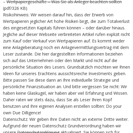
–
Wertpapiergeschäfte – Was Sie als Anleger beachten sollten
(pdf/326 KB)
Risikohinweis: Wir weisen darauf hin, dass der Erwerb von
Wertpapieren jeglicher Art hohe Risiken birgt, die zum Totalverlust
des eingesetzten Kapitals führen können – oder darüber hinaus.
Jegliche auf dieser Webseite verbreiteten Artikel rufen explizit nicht
zum Kauf oder Verkauf von Wertpapieren auf. Es kommt weder
eine Anlageberatung noch ein Anlagevermittlungsvertrag mit dem
Leser zustande. Die hier dargestellten Informationen beziehen
sich auf das Unternehmen oder den Markt und nicht auf die
persönliche Situation des Lesers. Grundsätzlich möchten wir Ihnen
Ideen für unseres Erachtens aussichtsreiche Investments geben.
Bitte passen Sie diese dann an Ihre individuelle Strategie und
persönliche Finanzsituation an. Und bitte vergessen Sie nicht: Wir
haben keine Glaskugel, wir haben aber viel Erfahrung und Wissen.
Daher raten wir stets dazu, dass Sie als Leser Ihren Kopf
benutzen und Ihre eigenen Analysen erstellen sollten: Do your
own Due Dilligence!
Datenschutz: Wir geben Ihre Daten nicht an externe Dritte weiter.
Aufgrund der neuen Datenschutz Grundverordnung haben wir
unsere
Datenschutzerklärung
aktualisiert. Sie können sich für