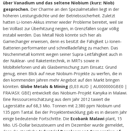
über Vanadium und das seltene Niobium (kurz: Niob)
gesprochen.
Der Charme an den Spezialmetallen liegt in der
höheren Leistungsdichte und der Betriebssicherheit. Zuletzt
hatten Li-Ionen-Akkus immer wieder Probleme bereitet, weil sie
bei Volllast zur Überhitzung neigen, in Grenzfällen sogar völlig
instabil werden. Das Metall Niob könnte sich hier als
Gamechanger erweisen, denn es besitzt die Fähigkeit Li-Ionen-
Batterien performanter und schnellladefähig zu machen. Das
Nischenmetall kommt wegen seiner Supra-Leitfähigkeit auch in
der Nuklear- und Raketentechnik, in MRTs sowie in
Mobiltelefonen und als Glasbeimischung zum Einsatz. Grund
genug, einen Blick auf neue Niobium-Projekte zu werfen, die in
den kommenden Jahren mehr Angebot auf den Markt bringen
könnten.
Globe Metals & Mining
(0,03 AUD | AU000000GBE0 |
FRA/ASX: GBE) entwickelt das Niobium-Projekt Kanyika in Malawi.
Eine Ressourcenschätzung aus dem Jahr 2012 taxiert die
Lagerstätte auf 68,3 Mio. Tonnen mit 2.380 ppm Niobium und
135 ppm Tantal. Bei der Projektentwicklung gab es in diesem Jahr
einige bedeutende Fortschritte. Die
Ecobank Malawi
plant, 15
Mio. US-Dollar beizusteuern und im Dezember wurde gemeldet,