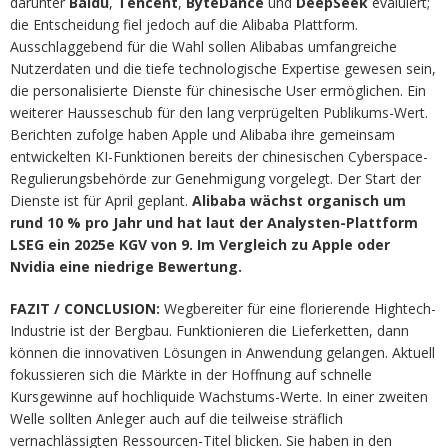
darunter
Baidu
,
Tencent
,
ByteDance
und
DeepSeek
evaluiert;
die Entscheidung fiel jedoch auf die Alibaba Plattform.
Ausschlaggebend für die Wahl sollen Alibabas umfangreiche
Nutzerdaten und die tiefe technologische Expertise gewesen sein,
die personalisierte Dienste für chinesische User ermöglichen. Ein
weiterer Hausseschub für den lang verprügelten Publikums-Wert.
Berichten zufolge haben Apple und Alibaba ihre gemeinsam
entwickelten KI-Funktionen bereits der chinesischen Cyberspace-
Regulierungsbehörde zur Genehmigung vorgelegt. Der Start der
Dienste ist für April geplant.
Alibaba wächst organisch um
rund 10 % pro Jahr und hat laut der Analysten-Plattform
LSEG ein 2025e KGV von 9. Im Vergleich zu Apple oder
Nvidia eine niedrige Bewertung.
FAZIT / CONCLUSION:
Wegbereiter für eine florierende Hightech-
Industrie ist der Bergbau. Funktionieren die Lieferketten, dann
können die innovativen Lösungen in Anwendung gelangen. Aktuell
fokussieren sich die Märkte in der Hoffnung auf schnelle
Kursgewinne auf hochliquide Wachstums-Werte. In einer zweiten
Welle sollten Anleger auch auf die teilweise sträflich
vernachlässigten Ressourcen-Titel blicken. Sie haben in den