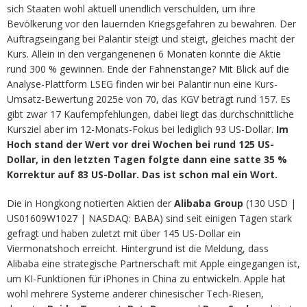
sich Staaten wohl aktuell unendlich verschulden, um ihre
Bevölkerung vor den lauernden Kriegsgefahren zu bewahren. Der
Auftragseingang bei Palantir steigt und steigt, gleiches macht der
Kurs. Allein in den vergangenenen 6 Monaten konnte die Aktie
rund 300 % gewinnen. Ende der Fahnenstange? Mit Blick auf die
Analyse-Plattform LSEG finden wir bei Palantir nun eine Kurs-
Umsatz-Bewertung 2025e von 70, das KGV beträgt rund 157. Es
gibt zwar 17 Kaufempfehlungen, dabei liegt das durchschnittliche
Kursziel aber im 12-Monats-Fokus bei lediglich 93 US-Dollar.
Im
Hoch stand der Wert vor drei Wochen bei rund 125 US-
Dollar, in den letzten Tagen folgte dann eine satte 35 %
Korrektur auf 83 US-Dollar. Das ist schon mal ein Wort.
Die in Hongkong notierten Aktien der
Alibaba Group
(130 USD |
US01609W1027 | NASDAQ: BABA) sind seit einigen Tagen stark
gefragt und haben zuletzt mit über 145 US-Dollar ein
Viermonatshoch erreicht. Hintergrund ist die Meldung, dass
Alibaba eine strategische Partnerschaft mit Apple eingegangen ist,
um KI-Funktionen für iPhones in China zu entwickeln. Apple hat
wohl mehrere Systeme anderer chinesischer Tech-Riesen,