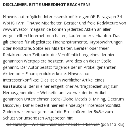
DISCLAIMER. BITTE UNBEDINGT BEACHTEN!
Hinweis auf mögliche Interessenskonflikte gemäß Paragraph 34
WpHG i.V.m. FinAnV: Mitarbeiter, Berater und freie Redakteure von
www.investor-magazin.de können jederzeit Aktien an allen
vorgestellten Unternehmen halten, kaufen oder verkaufen. Das
gilt ebenso für abgeleitete Finanzinstrumente, Kryptowährungen
oder Rohstoffe. Sollte ein Mitarbeiter, Berater oder freier
Redakteur zum Zeitpunkt der Veröffentlichung eines der hier
genannten Wertpapiere besitzen, wird dies an dieser Stelle
genannt. Der Autor besitzt folgende der im Artikel genannten
Aktien oder Finanzprodukte: keine. Hinweis auf
Interessenkonflikte: Dies ist ein werblicher Artikel eines
Gastautors
, der in einer entgeltlicher Auftragsbeziehung zum
Herausgeber dieser Webseite und zu zwei der im Artikel
genannten Unternehmen steht (Globe Metals & Mining, Electrum
Discover). Daher besteht hier ein eindeutiger Interessenkonflikt.
Zudem weisen wir gerne auf die Broschüren der
BaFin
zum
Schutz vor unseriösen Angeboten hin:
–
Geldanlage – Wie Sie unseriöse Anbieter erkennen
(pdf/113 KB)