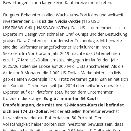
Bewertungen schon lange keine Kaufanreize mehr bieten.
Ein guter Bekannter in allen Wachstums-Portfolios und weltweit
investierenden ETFs ist die
Nvidia-Aktie
(115 USD |
US67066G1040 | NASDAQ: NVDA). Das US-Unternehmen ist ein
Experte im Design von schnellen Grafik-Chips und der Bestückung
großer Data-Centern mit modernster Technologie. Mittlerweile
sind die Kalifornier unangefochtener Marktführer in ihren
Sektoren. Im Vor-Corona-Jahr 2019 machte das Unternehmen
erst 11,7 Mrd. US-Dollar Umsatz, hingegen im laufenden Jahr
2025/26 sollen die Erlöse auf 200 Mrd. USD anschwellen. Als die
Aktie vor 9 Monaten die 1.000 US-Dollar-Marke hinter sich ließ,
gab es einen Aktiensplit 1:10. Trotz weiterhin guter Zahlen hat sich
der Kurs des Techriesen seit Juni 2024 eher seitwärts entwickelt.
Experten auf der Plattform
LSEG
halten dem Unternehmen
trotzdem die Stange.
Es gibt immerhin 56 Kauf-
Empfehlungen, das mittlere 12-Monats-Kursziel befindet
sich bei 174 US-Dollar.
Mit der aktuellen Korrektur erwächst
tatsächlich wieder ein Potenzial von 50 Prozent. Der
Vollständigkeit halber sollten sich Investoren bewusst sein, dass
bei einer Marktkapitalisierung von 2,95 Mrd. US-Dollar ein Kurs-