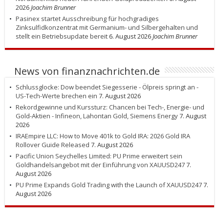
2026
Joachim Brunner
Pasinex startet Ausschreibung für hochgradiges
Zinksulfidkonzentrat mit Germanium- und Silbergehalten und
stellt ein Betriebsupdate bereit
6. August 2026
Joachim Brunner
News von finanznachrichten.de
Schlussglocke: Dow beendet Siegesserie - Ölpreis springt an -
US-Tech-Werte brechen ein
7. August 2026
Rekordgewinne und Kurssturz: Chancen bei Tech-, Energie- und
Gold-Aktien - Infineon, Lahontan Gold, Siemens Energy
7. August
2026
IRAEmpire LLC: How to Move 401k to Gold IRA: 2026 Gold IRA
Rollover Guide Released
7. August 2026
Pacific Union Seychelles Limited: PU Prime erweitert sein
Goldhandelsangebot mit der Einführung von XAUUSD247
7.
August 2026
PU Prime Expands Gold Trading with the Launch of XAUUSD247
7.
August 2026