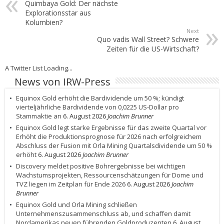
Quimbaya Gold: Der nächste
Explorationsstar aus
Kolumbien?
Next
Quo vadis Wall Street? Schwere
Zeiten für die US-Wirtschaft?
A Twitter List Loading...
News von IRW-Press
Equinox Gold erhöht die Bardividende um 50 %; kündigt
vierteljährliche Bardividende von 0,0225 US-Dollar pro
Stammaktie an
6. August 2026
Joachim Brunner
Equinox Gold legt starke Ergebnisse für das zweite Quartal vor
Erhöht die Produktionsprognose für 2026 nach erfolgreichem
Abschluss der Fusion mit Orla Mining Quartalsdividende um 50 %
erhöht
6. August 2026
Joachim Brunner
Discovery meldet positive Bohrergebnisse bei wichtigen
Wachstumsprojekten, Ressourcenschätzungen für Dome und
TVZ liegen im Zeitplan für Ende 2026
6. August 2026
Joachim
Brunner
Equinox Gold und Orla Mining schließen
Unternehmenszusammenschluss ab, und schaffen damit
Nordamerikas neuen führenden Goldproduzenten
6. August