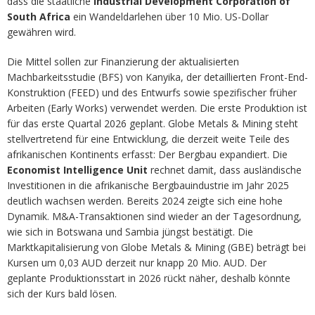
dass die staatliche
Industrial Development Corporation of
South Africa
ein Wandeldarlehen über 10 Mio. US-Dollar
gewähren wird.
Die Mittel sollen zur Finanzierung der aktualisierten
Machbarkeitsstudie (BFS) von Kanyika, der detaillierten Front-End-
Konstruktion (FEED) und des Entwurfs sowie spezifischer früher
Arbeiten (Early Works) verwendet werden. Die erste Produktion ist
für das erste Quartal 2026 geplant. Globe Metals & Mining steht
stellvertretend für eine Entwicklung, die derzeit weite Teile des
afrikanischen Kontinents erfasst: Der Bergbau expandiert. Die
Economist Intelligence Unit
rechnet damit, dass ausländische
Investitionen in die afrikanische Bergbauindustrie im Jahr 2025
deutlich wachsen werden. Bereits 2024 zeigte sich eine hohe
Dynamik. M&A-Transaktionen sind wieder an der Tagesordnung,
wie sich in Botswana und Sambia jüngst bestätigt. Die
Marktkapitalisierung von Globe Metals & Mining (GBE) beträgt bei
Kursen um 0,03 AUD derzeit nur knapp 20 Mio. AUD. Der
geplante Produktionsstart in 2026 rückt näher, deshalb könnte
sich der Kurs bald lösen.