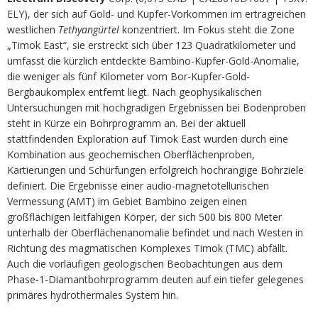
ELY), der sich auf Gold- und Kupfer-Vorkommen im ertragreichen
westlichen
Tethyangürtel
konzentriert. Im Fokus steht die Zone
„Timok East“, sie erstreckt sich über 123 Quadratkilometer und
umfasst die kürzlich entdeckte Bambino-Kupfer-Gold-Anomalie,
die weniger als fünf Kilometer vom Bor-Kupfer-Gold-
Bergbaukomplex entfernt liegt. Nach geophysikalischen
Untersuchungen mit hochgradigen Ergebnissen bei Bodenproben
steht in Kürze ein Bohrprogramm an. Bei der aktuell
stattfindenden Exploration auf Timok East wurden durch eine
Kombination aus geochemischen Oberflächenproben,
Kartierungen und Schürfungen erfolgreich hochrangige Bohrziele
definiert. Die Ergebnisse einer audio-magnetotellurischen
Vermessung (AMT) im Gebiet Bambino zeigen einen
großflächigen leitfähigen Körper, der sich 500 bis 800 Meter
unterhalb der Oberflächenanomalie befindet und nach Westen in
Richtung des magmatischen Komplexes Timok (TMC) abfällt.
Auch die vorläufigen geologischen Beobachtungen aus dem
Phase-1-Diamantbohrprogramm deuten auf ein tiefer gelegenes
primäres hydrothermales System hin.