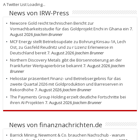
A Twitter List Loading...
News von IRW-Press
Newcore Gold reicht technischen Bericht zur
Vormachbarkeitsstudie für das Goldprojekt Enchi in Ghana ein
7.
August 2026
Joachim Brunner
MCF Energy stellt Betriebsupdate zu Bohrung Kinsau-1A, Lech
Ost, zu Gasfeld Reudnitz und zu r Lizenz Erlenwiese in
Deutschland bereit
7. August 2026
Joachim Brunner
Northern Discovery Metals gibt die Börsennotierung an der
Frankfurter Wertpapierbörse bekannt
7. August 2026
Joachim
Brunner
Heliostar präsentiert Finanz- und Betriebsergebnis für das
zweite Quartal 2026 mit Goldproduktion und Barreserven in
Rekordhöhe
7. August 2026
Joachim Brunner
The Payments Group Holding erzielt deutliche Fortschritte bei
ihren AI-Projekten
7. August 2026
Joachim Brunner
News von finanznachrichten.de
Barrick Mining, Newmont & Co. brauchen Nachschub - warum