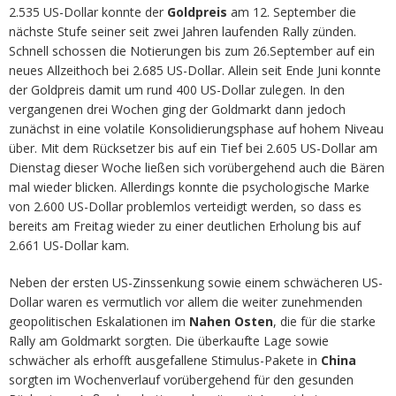
2.535 US-Dollar konnte der
Goldpreis
am 12. September die
nächste Stufe seiner seit zwei Jahren laufenden Rally zünden.
Schnell schossen die Notierungen bis zum 26.September auf ein
neues Allzeithoch bei 2.685 US-Dollar. Allein seit Ende Juni konnte
der Goldpreis damit um rund 400 US-Dollar zulegen. In den
vergangenen drei Wochen ging der Goldmarkt dann jedoch
zunächst in eine volatile Konsolidierungsphase auf hohem Niveau
über. Mit dem Rücksetzer bis auf ein Tief bei 2.605 US-Dollar am
Dienstag dieser Woche ließen sich vorübergehend auch die Bären
mal wieder blicken. Allerdings konnte die psychologische Marke
von 2.600 US-Dollar problemlos verteidigt werden, so dass es
bereits am Freitag wieder zu einer deutlichen Erholung bis auf
2.661 US-Dollar kam.
Neben der ersten US-Zinssenkung sowie einem schwächeren US-
Dollar waren es vermutlich vor allem die weiter zunehmenden
geopolitischen Eskalationen im
Nahen Osten
, die für die starke
Rally am Goldmarkt sorgten. Die überkaufte Lage sowie
schwächer als erhofft ausgefallene Stimulus-Pakete in
China
sorgten im Wochenverlauf vorübergehend für den gesunden