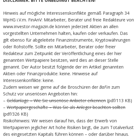
DISCLAIMER. BITTE UNBEDINGT BEACHTEN!
Hinweis auf mögliche Interessenskonflikte gemäß Paragraph 34
WpHG i.V.m. FinAnV: Mitarbeiter, Berater und freie Redakteure von
www.investor-magazin.de können jederzeit Aktien an allen
vorgestellten Unternehmen halten, kaufen oder verkaufen. Das
gilt ebenso für abgeleitete Finanzinstrumente, Kryptowährungen
oder Rohstoffe. Sollte ein Mitarbeiter, Berater oder freier
Redakteur zum Zeitpunkt der Veröffentlichung eines der hier
genannten Wertpapiere besitzen, wird dies an dieser Stelle
genannt. Der Autor besitzt folgende der im Artikel genannten
Aktien oder Finanzprodukte: keine. Hinweise auf
Interessenkonflikte: keine.
Zudem weisen wir gerne auf die Broschüren der
BaFin
zum
Schutz vor unseriösen Angeboten hin:
–
Geldanlage – Wie Sie unseriöse Anbieter erkennen
(pdf/113 KB)
–
Wertpapiergeschäfte – Was Sie als Anleger beachten sollten
(pdf/326 KB)
Risikohinweis: Wir weisen darauf hin, dass der Erwerb von
Wertpapieren jeglicher Art hohe Risiken birgt, die zum Totalverlust
des eingesetzten Kapitals führen können – oder darüber hinaus.