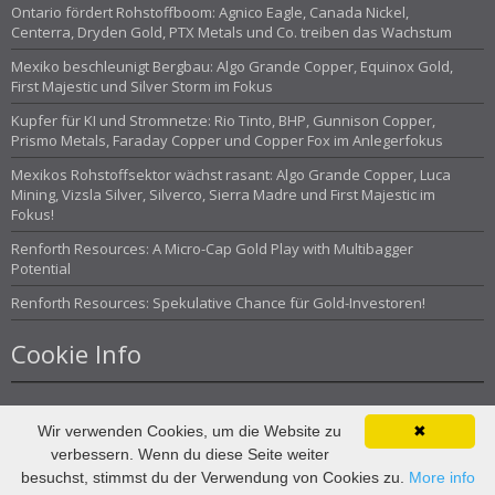
Ontario fördert Rohstoffboom: Agnico Eagle, Canada Nickel,
Centerra, Dryden Gold, PTX Metals und Co. treiben das Wachstum
Mexiko beschleunigt Bergbau: Algo Grande Copper, Equinox Gold,
First Majestic und Silver Storm im Fokus
Kupfer für KI und Stromnetze: Rio Tinto, BHP, Gunnison Copper,
Prismo Metals, Faraday Copper und Copper Fox im Anlegerfokus
Mexikos Rohstoffsektor wächst rasant: Algo Grande Copper, Luca
Mining, Vizsla Silver, Silverco, Sierra Madre und First Majestic im
Fokus!
Renforth Resources: A Micro-Cap Gold Play with Multibagger
Potential
Renforth Resources: Spekulative Chance für Gold-Investoren!
Cookie Info
Wir verwenden Cookies, um die Website zu
✖
verbessern. Wenn du diese Seite weiter
© Investor Magazin 2013
besuchst, stimmst du der Verwendung von Cookies zu.
More info