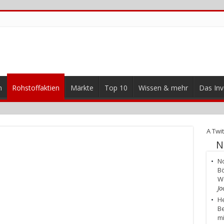
n
Rohstoffaktien
Märkte
Top 10
Wissen & mehr
Das Inv
A Twit
N
No
Bö
W
Jo
He
Be
mi