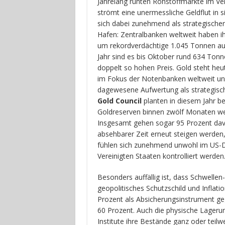
Jahrelang ruhten Rohstoffmärkte im Ve
strömt eine unermessliche Geldflut in s
sich dabei zunehmend als strategischer
Hafen: Zentralbanken weltweit haben i
um rekordverdächtige 1.045 Tonnen au
Jahr sind es bis Oktober rund 634 Tonn
doppelt so hohen Preis. Gold steht he
im Fokus der Notenbanken weltweit und
dagewesene Aufwertung als strategisc
Gold Council
planten in diesem Jahr be
Goldreserven binnen zwölf Monaten wei
Insgesamt gehen sogar 95 Prozent davo
absehbarer Zeit erneut steigen werden
fühlen sich zunehmend unwohl im US-Do
Vereinigten Staaten kontrolliert werden
Besonders auffällig ist, dass Schwellen
geopolitisches Schutzschild und Inflati
Prozent als Absicherungsinstrument geg
60 Prozent. Auch die physische Lager
Institute ihre Bestände ganz oder teilw