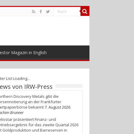
estor Magazin in English
ter List Loading...
ews von IRW-Press
rthern Discovery Metals gibt die
rsennotierung an der Frankfurter
ertpapierbörse bekannt
7. August 2026
achim Brunner
liostar präsentiert Finanz- und
triebsergebnis für das zweite Quartal 2026
t Goldproduktion und Barreserven in