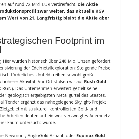
hren auf rund 72 Mrd. EUR verdreifacht.
Die Aktie
oduktionsprofil zwar weiter, das aktuelle KGV
em Wert von 21. Langfristig bleibt die Aktie aber
strategischen Footprint im
d
ig! Hier wurden historisch über 240 Mio. Unzen gefördert.
tensivierung der Edelmetallexploration: Steigende Preise,
tisch förderliches Umfeld treiben sowohl große
 höherer Aktivität. Vor Ort stoßen wir auf
Rush Gold
 RGN). Das Unternehmen erweitert gezielt seine
er geologisch ergiebigsten Metallgürtel des Staates.
al Tender ergänzt das nahegelegene Skylight-Projekt
lgebiet mit strukturell kontrollierten Gold- und
sche Arbeiten deuten auf ein weit verzweigtes Adernnetz
sher kaum untersucht wurde.
 wie Newmont, AngloGold Ashanti oder
Equinox Gold