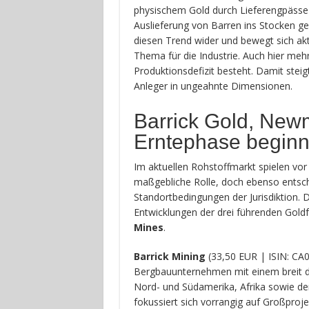
physischem Gold durch Lieferengpässe
Auslieferung von Barren ins Stocken ge
diesen Trend wider und bewegt sich aktu
Thema für die Industrie. Auch hier mehr
Produktionsdefizit besteht. Damit stei
Anleger in ungeahnte Dimensionen.
Barrick Gold, New
Erntephase beginn
Im aktuellen Rohstoffmarkt spielen vor 
maßgebliche Rolle, doch ebenso entsch
Standortbedingungen der Jurisdiktion. 
Entwicklungen der drei führenden Gold
Mines
.
Barrick Mining
(33,50 EUR | ISIN: CA
Bergbauunternehmen mit einem breit div
Nord- und Südamerika, Afrika sowie
fokussiert sich vorrangig auf Großpro