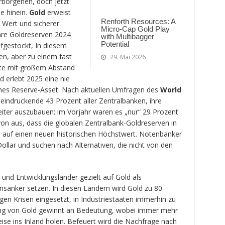
rborgenen, doch jetzt
ie hinein.
Gold
erweist
Renforth Resources: A
 Wert und sicherer
Micro-Cap Gold Play
hre Goldreserven 2024
with Multibagger
Potential
fgestockt, In diesem
en, aber zu einem fast
29. Mai 2026
ute mit großem Abstand
 erlebt 2025 eine nie
hes Reserve-Asset. Nach aktuellen Umfragen des
World
eindruckende 43 Prozent aller Zentralbanken, ihre
ter auszubauen; im Vorjahr waren es „nur“ 29 Prozent.
n aus, dass die globalen Zentralbank-Goldreserven in
, auf einen neuen historischen Höchstwert. Notenbanker
llar und suchen nach Alternativen, die nicht von den
.
- und Entwicklungsländer gezielt auf Gold als
onsanker setzen. In diesen Ländern wird Gold zu 80
en Krisen eingesetzt, in Industriestaaten immerhin zu
ung von Gold gewinnt an Bedeutung, wobei immer mehr
eise ins Inland holen. Befeuert wird die Nachfrage nach