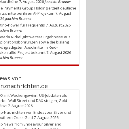
ekordhöhe
7. August 2026
Joachim Brunner
e Payments Group Holding erzielt deutliche
rtschritte bei ihren AI-Projekten
7. August
026
Joachim Brunner
tino-Power für Frequentis
7. August 2026
achim Brunner
nada Nickel gibt weitere Ergebnisse aus
plorationsbohrungen sowie die bislang
chgradigsten Abschnitte im Reid-
ckelsulfid-Projekt bekannt
7. August 2026
achim Brunner
ews von
anznachrichten.de
X mit Wochengewinn: US-Jobdaten als
rbo: Wall Street und DAX steigen, Gold
änzt
7. August 2026
p-Nachrichten von Endeavour Silver und
uthern Cross Gold
7. August 2026
p News from Endeavour Silver and