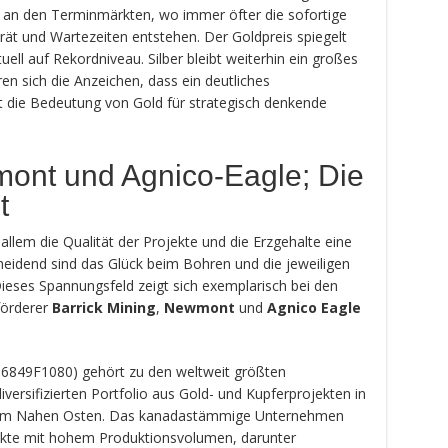
 an den Terminmärkten, wo immer öfter die sofortige
rät und Wartezeiten entstehen. Der Goldpreis spiegelt
ell auf Rekordniveau. Silber bleibt weiterhin ein großes
en sich die Anzeichen, dass ein deutliches
gt die Bedeutung von Gold für strategisch denkende
mont und Agnico-Eagle; Die
t
allem die Qualität der Projekte und die Erzgehalte eine
eidend sind das Glück beim Bohren und die jeweiligen
Dieses Spannungsfeld zeigt sich exemplarisch bei den
förderer
Barrick Mining
,
Newmont
und
Agnico Eagle
06849F1080) gehört zu den weltweit größten
ersifizierten Portfolio aus Gold- und Kupferprojekten in
 dem Nahen Osten. Das kanadastämmige Unternehmen
jekte mit hohem Produktionsvolumen, darunter