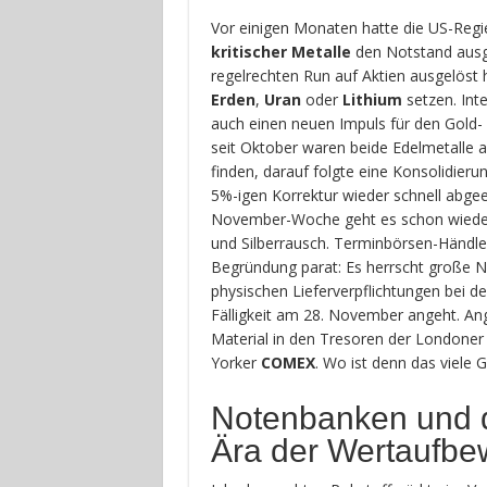
Vor einigen Monaten hatte die US-Regi
kritischer Metalle
den Notstand ausg
regelrechten Run auf Aktien ausgelöst 
Erden
,
Uran
oder
Lithium
setzen. Int
auch einen neuen Impuls für den Gold-
seit Oktober waren beide Edelmetalle a
finden, darauf folgte eine Konsolidierun
5%-igen Korrektur wieder schnell abgeebb
November-Woche geht es schon wieder
und Silberrausch. Terminbörsen-Händle
Begründung parat: Es herrscht große Ne
physischen Lieferverpflichtungen bei d
Fälligkeit am 28. November angeht. Ange
Material in den Tresoren der Londone
Yorker
COMEX
. Wo ist denn das viele G
Notenbanken und 
Ära der Wertaufb