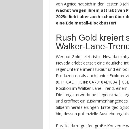
von Agnico hat sich in den letzten 3 Ja
wächst wegen ihrem attraktiven Pr
2025e liebt aber auch schon über d
eine Edelmetall-Blockbuster!
Rush Gold kreiert 
Walker-Lane-Tren
Wer auf Gold setzt, ist in Nevada richt
Nevada erlebt derzeit eine deutliche In
reger Unternehmenszukauf und ein poli
Produzenten als auch Junior-Explorer zu
(0,11 CAD | ISIN: CA78184E1034 | CSE:
Position im Walker-Lane-Trend, einem d
Die jüngst erworbene Liegenschaft Leg
und eröffnet ein zusammenhängendes Zie
Silbermineralisierungen. Erste geologi
hin, dessen potenzielle Ausdehnung bi
Parallel dazu greifen große Konzerne