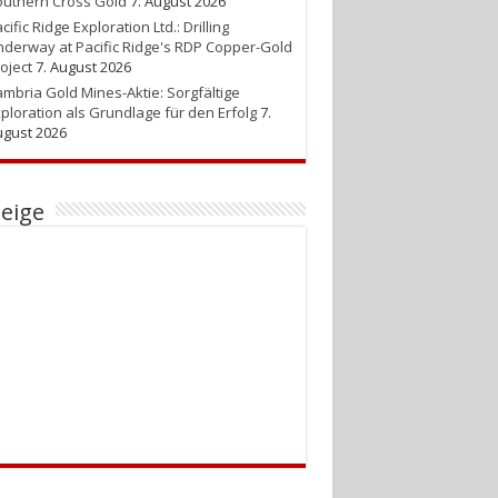
uthern Cross Gold
7. August 2026
cific Ridge Exploration Ltd.: Drilling
derway at Pacific Ridge's RDP Copper-Gold
oject
7. August 2026
mbria Gold Mines-Aktie: Sorgfältige
ploration als Grundlage für den Erfolg
7.
gust 2026
eige