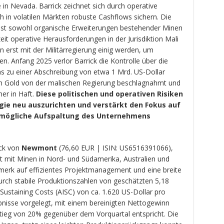
n Nevada. Barrick zeichnet sich durch operative
ch in volatilen Märkten robuste Cashflows sichern. Die
st sowohl organische Erweiterungen bestehender Minen
eit operative Herausforderungen in der Jurisdiktion Mali
rst mit der Militärregierung einig werden, um
nen. Anfang 2025 verlor Barrick die Kontrolle über die
s zu einer Abschreibung von etwa 1 Mrd. US-Dollar
n Gold von der malischen Regierung beschlagnahmt und
mer in Haft.
Diese politischen und operativen Risiken
egie neu auszurichten und verstärkt den Fokus auf
 mögliche Aufspaltung des Unternehmens
ck von
Newmont
(76,60 EUR | ISIN: US6516391066),
 mit Minen in Nord- und Südamerika, Australien und
erk auf effizientes Projektmanagement und eine breite
urch stabile Produktionszahlen von geschätzten 5,18
 Sustaining Costs (AISC) von ca. 1.620 US-Dollar pro
nisse vorgelegt, mit einem bereinigten Nettogewinn
tieg von 20% gegenüber dem Vorquartal entspricht. Die