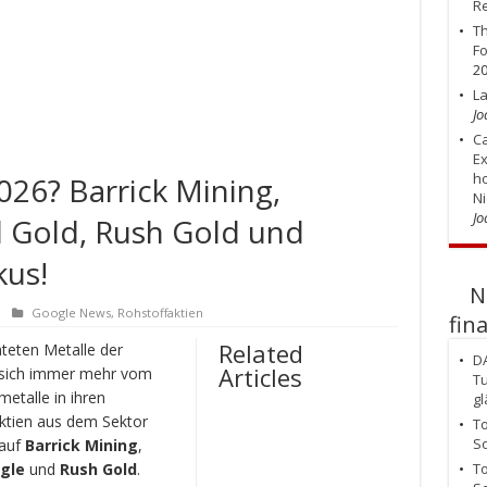
R
Th
Fo
2
La
Jo
Ca
Ex
ho
026? Barrick Mining,
Ni
Jo
 Gold, Rush Gold und
kus!
N
Google News
,
Rohstoffaktien
fin
Related
teten Metalle der
DA
Articles
sich immer mehr vom
Tu
etalle in ihren
gl
ktien aus dem Sektor
To
So
 auf
Barrick Mining
,
gle
und
Rush Gold
.
To