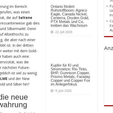
So
Pa
erung im Bereich
Ontario fördert
Rohstoffboom: Agnico
Un
erufen, was einen
Eagle, Canada Nickel,
Pr
hat, die auf
Seltene
Centerra, Dryden Gold,
Ca
PTX Metals und Co.
eressanterweise gab dies
treiben das Wachstum
Ex
 und Silbermarkt: Denn
Au
22. Juli 2026
uf Allzeithochs zu
g, die aber nach einer
t ist. In der dritten
Anz
 weiter mit dem Gold-
r haben auch eine
rvosität, was die
Kupfer für KI und
er nächsten Future-
Stromnetze: Rio Tinto,
BHP, Gunnison Copper,
blich ist viel zu wenig
Prismo Metals, Faraday
r
LME
und der New
Copper und Copper Fox
old und Silber hin?
im Anlegerfokus
9. Juni 2026
die neue
ewahrung