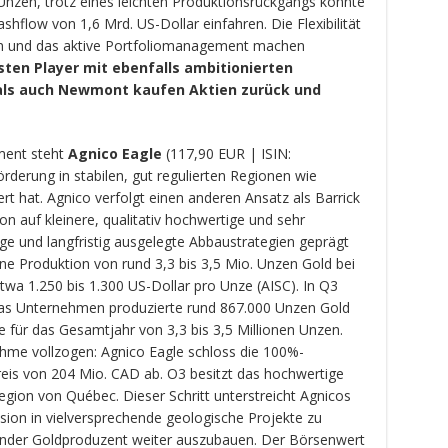
Unzen, trotz eines leichten Produktionsrückgangs konnte
hflow von 1,6 Mrd. US-Dollar einfahren. Die Flexibilität
ten und das aktive Portfoliomanagement machen
en Player mit ebenfalls ambitionierten
 als auch Newmont kaufen Aktien zurück und
ment steht
Agnico Eagle
(117,90 EUR | ISIN:
rderung in stabilen, gut regulierten Regionen wie
rt hat. Agnico verfolgt einen anderen Ansatz als Barrick
 auf kleinere, qualitativ hochwertige und sehr
ge und langfristig ausgelegte Abbaustrategien geprägt
ine Produktion von rund 3,3 bis 3,5 Mio. Unzen Gold bei
twa 1.250 bis 1.300 US-Dollar pro Unze (AISC). In Q3
das Unternehmen produzierte rund 867.000 Unzen Gold
 für das Gesamtjahr von 3,3 bis 3,5 Millionen Unzen.
e vollzogen: Agnico Eagle schloss die 100%-
is von 204 Mio. CAD ab. O3 besitzt das hochwertige
Region von Québec. Dieser Schritt unterstreicht Agnicos
nsion in vielversprechende geologische Projekte zu
hrender Goldproduzent weiter auszubauen. Der Börsenwert