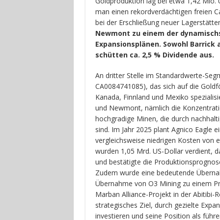
Goldproduktion lag bei etwa 1,42 Mio. 
man einen rekordverdächtigen freien Cas
bei der Erschließung neuer Lagerstät
Newmont zu einem der dynamischst
Expansionsplänen. Sowohl Barrick
schütten ca. 2,5 % Dividende aus.
An dritter Stelle im Standardwerte-Seg
CA0084741085), das sich auf die Goldfö
Kanada, Finnland und Mexiko spezialisie
und Newmont, nämlich die Konzentration
hochgradige Minen, die durch nachhalti
sind. Im Jahr 2025 plant Agnico Eagle e
vergleichsweise niedrigen Kosten von e
wurden 1,05 Mrd. US-Dollar verdient, 
und bestätigte die Produktionsprognose
Zudem wurde eine bedeutende Übernahm
Übernahme von O3 Mining zu einem Pre
Marban Alliance-Projekt in der Abitibi-
strategisches Ziel, durch gezielte Expa
investieren und seine Position als fü