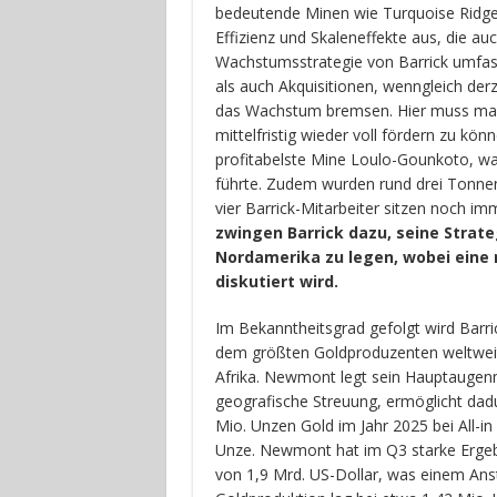
bedeutende Minen wie Turquoise Ridge i
Effizienz und Skaleneffekte aus, die au
Wachstumsstrategie von Barrick umfas
als auch Akquisitionen, wenngleich derz
das Wachstum bremsen. Hier muss man e
mittelfristig wieder voll fördern zu kön
profitabelste Mine Loulo-Gounkoto, wa
führte. Zudem wurden rund drei Tonne
vier Barrick-Mitarbeiter sitzen noch im
zwingen Barrick dazu, seine Strat
Nordamerika zu legen, wobei eine
diskutiert wird.
Im Bekanntheitsgrad gefolgt wird Barri
dem größten Goldproduzenten weltweit
Afrika. Newmont legt sein Hauptaugenm
geografische Streuung, ermöglicht dad
Mio. Unzen Gold im Jahr 2025 bei All-in
Unze. Newmont hat im Q3 starke Ergeb
von 1,9 Mrd. US-Dollar, was einem Ans