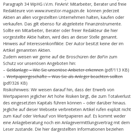
Paragraph 34 WpHG i.V.m. FinAnV: Mitarbeiter, Berater und freie
Redakteure von www.investor-magazin.de können jederzeit
Aktien an allen vorgestellten Unternehmen halten, kaufen oder
verkaufen. Das gilt ebenso für abgeleitete Finanzinstrumente.
Sollte ein Mitarbeiter, Berater oder freier Redakteur die hier
vorgestellte Aktie halten, wird dies an dieser Stelle genannt.
Hinweis auf Interessenkonflikte: Der Autor besitzt keine der im
Artikel genannten Aktien.
Zudem weisen wir gerne auf die Broschüren der
BaFin
zum
Schutz vor unseriösen Angeboten hin:
–
Geldanlage – Wie Sie unseriöse Anbieter erkennen
(pdf/113 KB)
–
Wertpapiergeschäfte – Was Sie als Anleger beachten sollten
(pdf/326 KB)
Risikohinweis: Wir weisen darauf hin, dass der Erwerb von
Wertpapieren jeglicher Art hohe Risiken birgt, die zum Totalverlust
des eingesetzten Kapitals führen können – oder darüber hinaus.
Jegliche auf dieser Webseite verbreiteten Artikel rufen explizit nicht
zum Kauf oder Verkauf von Wertpapieren auf. Es kommt weder
eine Anlageberatung noch ein Anlagevermittlungsvertrag mit dem
Leser zustande. Die hier dargestellten Informationen beziehen