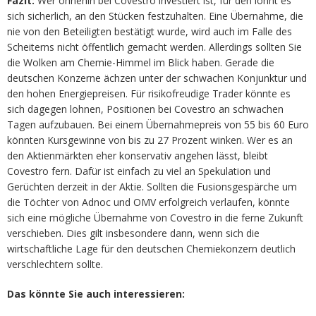
Fazit:
Wer ohnehin bei Covestro investiert ist, für den lohnt es
sich sicherlich, an den Stücken festzuhalten. Eine Übernahme, die
nie von den Beteiligten bestätigt wurde, wird auch im Falle des
Scheiterns nicht öffentlich gemacht werden. Allerdings sollten Sie
die Wolken am Chemie-Himmel im Blick haben. Gerade die
deutschen Konzerne ächzen unter der schwachen Konjunktur und
den hohen Energiepreisen. Für risikofreudige Trader könnte es
sich dagegen lohnen, Positionen bei Covestro an schwachen
Tagen aufzubauen. Bei einem Übernahmepreis von 55 bis 60 Euro
könnten Kursgewinne von bis zu 27 Prozent winken. Wer es an
den Aktienmärkten eher konservativ angehen lässt, bleibt
Covestro fern. Dafür ist einfach zu viel an Spekulation und
Gerüchten derzeit in der Aktie. Sollten die Fusionsgespärche um
die Töchter von Adnoc und OMV erfolgreich verlaufen, könnte
sich eine mögliche Übernahme von Covestro in die ferne Zukunft
verschieben. Dies gilt insbesondere dann, wenn sich die
wirtschaftliche Lage für den deutschen Chemiekonzern deutlich
verschlechtern sollte.
Das könnte Sie auch interessieren: