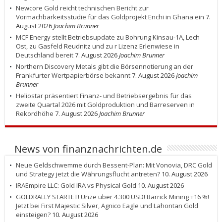
Newcore Gold reicht technischen Bericht zur
Vormachbarkeitsstudie für das Goldprojekt Enchi in Ghana ein
7.
August 2026
Joachim Brunner
MCF Energy stellt Betriebsupdate zu Bohrung Kinsau-1A, Lech
Ost, zu Gasfeld Reudnitz und zu r Lizenz Erlenwiese in
Deutschland bereit
7. August 2026
Joachim Brunner
Northern Discovery Metals gibt die Börsennotierung an der
Frankfurter Wertpapierbörse bekannt
7. August 2026
Joachim
Brunner
Heliostar präsentiert Finanz- und Betriebsergebnis für das
zweite Quartal 2026 mit Goldproduktion und Barreserven in
Rekordhöhe
7. August 2026
Joachim Brunner
News von finanznachrichten.de
Neue Geldschwemme durch Bessent-Plan: Mit Vonovia, DRC Gold
und Strategy jetzt die Währungsflucht antreten?
10. August 2026
IRAEmpire LLC: Gold IRA vs Physical Gold
10. August 2026
GOLDRALLY STARTET! Unze über 4.300 USD! Barrick Mining +16 %!
Jetzt bei First Majestic Silver, Agnico Eagle und Lahontan Gold
einsteigen?
10. August 2026