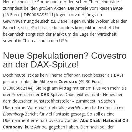
Heute scheint die Sonne über der deutschen Chemieindustrie –
zumindest bei den großen Aktien. Die Anteile vom Riesen
BASF
(46 Euro | DE000BASF111) legen trotz der jüngsten
Gewinnwarnung deutlich zu. Dabei liegen dunkle Wolken über der
Branche, schließlich ist sie besonders konjunktursensibel. Und
bekanntlich sorgt sich der Markt um die Lage der Wirtschaft
sowohl in China als auch den USA.
Neue Spekulationen? Covestro
an der DAX-Spitze!
Doch heute ist das kein Thema offenbar. Noch besser als BASF
performt dabei die Aktie von
Covestro
(49,30 Euro |
DE0006062144). Sie liegt am Mittag mit einem Plus von mehr als
drei Prozent an der
DAX
-Spitze. Dabei gibt es nichts Neues bei
dem deutschen Kunststoffhersteller – zumindest in Sachen
Übernahme. Vor etwas mehr als zwei Wochen hatte nämlich ein
Bloomberg
-Bericht für viel Fantasie gesorgt. So soll es eine
Übernahmeofferte für Covestro von der
Abu Dhabi National Oil
Company
, kurz Adnoc, gegeben haben. Demnach soll der