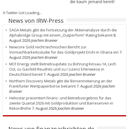
die kaum jemand kennt!
A Twitter List Loading...
News von IRW-Press
SAGA Metals gibt die Fortsetzung der Aktienanalyse durch die
Alphabridge Group mit einem „Outperform“-Rating bekannt
8.
August 2026
Joachim Brunner
Newcore Gold reicht technischen Bericht zur
Vormachbarkeitsstudie für das Goldprojekt Enchi in Ghana ein
7.
August 2026
Joachim Brunner
MCF Energy stellt Betriebsupdate zu Bohrung Kinsau-1A, Lech
Ost, zu Gasfeld Reudnitz und zu r Lizenz Erlenwiese in
Deutschland bereit
7. August 2026
Joachim Brunner
Northern Discovery Metals gibt die Börsennotierung an der
Frankfurter Wertpapierbörse bekannt
7. August 2026
Joachim
Brunner
Heliostar präsentiert Finanz- und Betriebsergebnis für das
zweite Quartal 2026 mit Goldproduktion und Barreserven in
Rekordhöhe
7. August 2026
Joachim Brunner
News von finanznachrichten.de