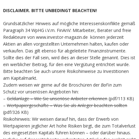
DISCLAIMER. BITTE UNBEDINGT BEACHTEN!
Grundsätzlicher Hinweis auf mögliche Interessenskonflikte gemäß
Paragraph 34 WpHG i.V.m. FinAnV: Mitarbeiter, Berater und freie
Redakteure von www.investor-magazin.de können jederzeit
Aktien an allen vorgestellten Unternehmen halten, kaufen oder
verkaufen. Das gilt ebenso für abgeleitete Finanzinstrumente.
Sollte dies der Fall sein, wird dies an dieser Stelle genannt. Dies ist
ein werblicher Beitrag, für den eine Vergütung entrichtet wurde.
Bitte beachten Sie auch unsere Risikohinweise zu Investitionen
am Kapitalmarkt.
Zudem weisen wir gerne auf die Broschüren der
BaFin
zum
Schutz vor unseriösen Angeboten hin:
–
Geldanlage – Wie Sie unseriöse Anbieter erkennen
(pdf/113 KB)
–
Wertpapiergeschäfte – Was Sie als Anleger beachten sollten
(pdf/326 KB)
Risikohinweis: Wir weisen darauf hin, dass der Erwerb von
Wertpapieren jeglicher Art hohe Risiken birgt, die zum Totalverlust
des eingesetzten Kapitals führen können – oder darüber hinaus.