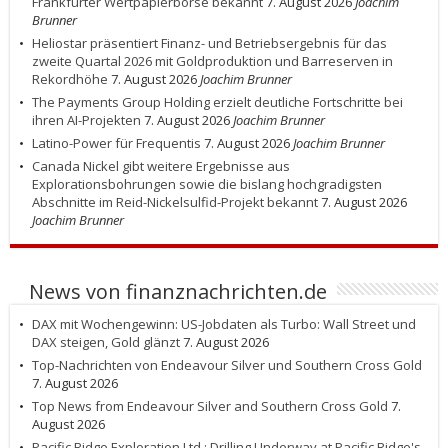
Frankfurter Wertpapierbörse bekannt
7. August 2026
Joachim
Brunner
Heliostar präsentiert Finanz- und Betriebsergebnis für das
zweite Quartal 2026 mit Goldproduktion und Barreserven in
Rekordhöhe
7. August 2026
Joachim Brunner
The Payments Group Holding erzielt deutliche Fortschritte bei
ihren AI-Projekten
7. August 2026
Joachim Brunner
Latino-Power für Frequentis
7. August 2026
Joachim Brunner
Canada Nickel gibt weitere Ergebnisse aus
Explorationsbohrungen sowie die bislang hochgradigsten
Abschnitte im Reid-Nickelsulfid-Projekt bekannt
7. August 2026
Joachim Brunner
News von finanznachrichten.de
DAX mit Wochengewinn: US-Jobdaten als Turbo: Wall Street und
DAX steigen, Gold glänzt
7. August 2026
Top-Nachrichten von Endeavour Silver und Southern Cross Gold
7. August 2026
Top News from Endeavour Silver and Southern Cross Gold
7.
August 2026
Pacific Ridge Exploration Ltd.: Drilling Underway at Pacific Ridge's