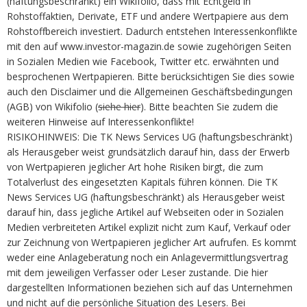
(haftungsbeschränkt) ein Wikifolio, dass mit Echtgeld in
Rohstoffaktien, Derivate, ETF und andere Wertpapiere aus dem
Rohstoffbereich investiert. Dadurch entstehen Interessenkonflikte
mit den auf www.investor-magazin.de sowie zugehörigen Seiten
in Sozialen Medien wie Facebook, Twitter etc. erwähnten und
besprochenen Wertpapieren. Bitte berücksichtigen Sie dies sowie
auch den Disclaimer und die Allgemeinen Geschäftsbedingungen
(AGB) von Wikifolio (
siehe hier
). Bitte beachten Sie zudem die
weiteren Hinweise auf Interessenkonflikte!
RISIKOHINWEIS: Die TK News Services UG (haftungsbeschränkt)
als Herausgeber weist grundsätzlich darauf hin, dass der Erwerb
von Wertpapieren jeglicher Art hohe Risiken birgt, die zum
Totalverlust des eingesetzten Kapitals führen können. Die TK
News Services UG (haftungsbeschränkt) als Herausgeber weist
darauf hin, dass jegliche Artikel auf Webseiten oder in Sozialen
Medien verbreiteten Artikel explizit nicht zum Kauf, Verkauf oder
zur Zeichnung von Wertpapieren jeglicher Art aufrufen. Es kommt
weder eine Anlageberatung noch ein Anlagevermittlungsvertrag
mit dem jeweiligen Verfasser oder Leser zustande. Die hier
dargestellten Informationen beziehen sich auf das Unternehmen
und nicht auf die persönliche Situation des Lesers. Bei