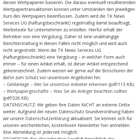
diesen Wertpapieren basieren. Die daraus eventuell resultierenden
Wertpapiertransaktionen können unter Umständen den jeweiligen
Kurs des Wertpapiers beeinflussen. Zudem wird die TK News
Services UG (haftungsbeschränkt) regelmäßig damit beauftragt,
Werbetexte für Unternehmen zu erstellen. Hierfür erhält der
Betreiber von eine Vergütung, Daher ist eine unabhängige
Berichterstattung in diesen Fällen nicht möglich und wird auch
nicht angestrebt. Wenn die TK News Services UG
(haftungsbeschränkt) eine Vergütung – in welcher Form auch
immer – für einen Artikel erhält, ist dieser Artikel entsprechend
gekennzeichnet. Zudem weisen wir gerne auf die Broschüren der
BaFin
zum Schutz vor unseriösen Angeboten hin:
–
Geldanlage – Wie Sie unseriöse Anbieter erkennen
(pdf/113 KB).
–
Wertpapiergeschäfte – Was Sie als Anleger beachten sollten
(pdf/326 KB)
DATENSCHUTZ: Wir geben Ihre Daten NICHT an externe Dritte
weiter. Aufgrund der neuen Datenschutz Grundverordnung haben
wir unsere
Datenschutzerklärung
aktualisiert. Sie können sich für
unseren wöchentlichen, kostenlosen Newsletter
hier
anmelden.
Eine Abmeldung ist jederzeit möglich.
RECHERCHE: Bei aller kritischen Sorgfalt hinsichtlich der