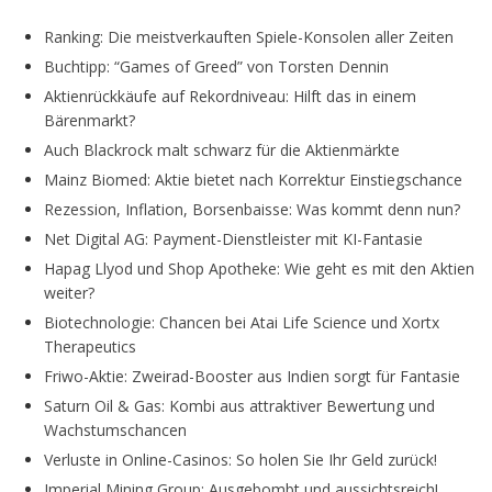
Ranking: Die meistverkauften Spiele-Konsolen aller Zeiten
Buchtipp: “Games of Greed” von Torsten Dennin
Aktienrückkäufe auf Rekordniveau: Hilft das in einem
Bärenmarkt?
Auch Blackrock malt schwarz für die Aktienmärkte
Mainz Biomed: Aktie bietet nach Korrektur Einstiegschance
Rezession, Inflation, Borsenbaisse: Was kommt denn nun?
Net Digital AG: Payment-Dienstleister mit KI-Fantasie
Hapag Llyod und Shop Apotheke: Wie geht es mit den Aktien
weiter?
Biotechnologie: Chancen bei Atai Life Science und Xortx
Therapeutics
Friwo-Aktie: Zweirad-Booster aus Indien sorgt für Fantasie
Saturn Oil & Gas: Kombi aus attraktiver Bewertung und
Wachstumschancen
Verluste in Online-Casinos: So holen Sie Ihr Geld zurück!
Imperial Mining Group: Ausgebombt und aussichtsreich!