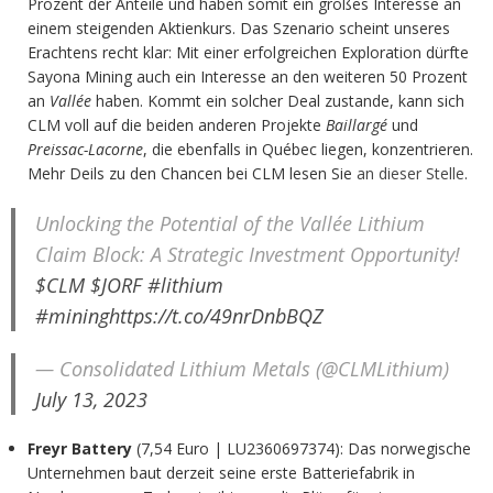
Prozent der Anteile und haben somit ein großes Interesse an
einem steigenden Aktienkurs. Das Szenario scheint unseres
Erachtens recht klar: Mit einer erfolgreichen Exploration dürfte
Sayona Mining auch ein Interesse an den weiteren 50 Prozent
an
Vallée
haben. Kommt ein solcher Deal zustande, kann sich
CLM voll auf die beiden anderen Projekte
Baillargé
und
Preissac-Lacorne
, die ebenfalls in Québec liegen, konzentrieren.
Mehr Deils zu den Chancen bei CLM lesen Sie
an dieser Stelle
.
Unlocking the Potential of the Vallée Lithium
Claim Block: A Strategic Investment Opportunity!
$CLM
$JORF
#lithium
#mining
https://t.co/49nrDnbBQZ
— Consolidated Lithium Metals (@CLMLithium)
July 13, 2023
Freyr Battery
(7,54 Euro | LU2360697374): Das norwegische
Unternehmen baut derzeit seine erste Batteriefabrik in