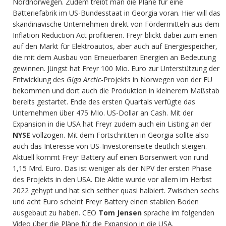
Nordnorwegen. Zudem treibt man die Pläne für eine
Batteriefabrik im US-Bundesstaat in Georgia voran. Hier will das
skandinavische Unternehmen direkt von Fördermitteln aus dem
Inflation Reduction Act profitieren. Freyr blickt dabei zum einen
auf den Markt für Elektroautos, aber auch auf Energiespeicher,
die mit dem Ausbau von Erneuerbaren Energien an Bedeutung
gewinnen. Jüngst hat Freyr 100 Mio. Euro zur Unterstützung der
Entwicklung des
Giga Arctic
-Projekts in Norwegen von der EU
bekommen und dort auch die Produktion in kleinerem Maßstab
bereits gestartet. Ende des ersten Quartals verfügte das
Unternehmen über 475 MIo. US-Dollar an Cash. Mit der
Expansion in die USA hat Freyr zudem auch ein Listing an der
NYSE
vollzogen. Mit dem Fortschritten in Georgia sollte also
auch das Interesse von US-Investorenseite deutlich steigen.
Aktuell kommt Freyr Battery auf einen Börsenwert von rund
1,15 Mrd. Euro. Das ist weniger als der NPV der ersten Phase
des Projekts in den USA. Die Aktie wurde vor allem im Herbst
2022 gehypt und hat sich seither quasi halbiert. Zwischen sechs
und acht Euro scheint Freyr Battery einen stabilen Boden
ausgebaut zu haben. CEO
Tom Jensen
sprache im folgenden
Video über die Pläne für die Expansion in die USA.