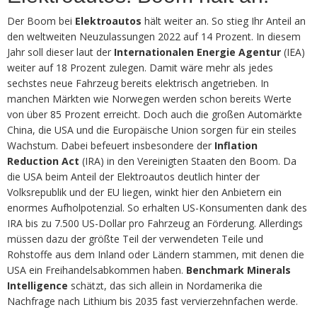
Der Boom bei
Elektroautos
hält weiter an. So stieg Ihr Anteil an
den weltweiten Neuzulassungen 2022 auf 14 Prozent. In diesem
Jahr soll dieser laut der
Internationalen Energie Agentur
(IEA)
weiter auf 18 Prozent zulegen. Damit wäre mehr als jedes
sechstes neue Fahrzeug bereits elektrisch angetrieben. In
manchen Märkten wie Norwegen werden schon bereits Werte
von über 85 Prozent erreicht. Doch auch die großen Automärkte
China, die USA und die Europäische Union sorgen für ein steiles
Wachstum. Dabei befeuert insbesondere der
Inflation
Reduction Act
(IRA) in den Vereinigten Staaten den Boom. Da
die USA beim Anteil der Elektroautos deutlich hinter der
Volksrepublik und der EU liegen, winkt hier den Anbietern ein
enormes Aufholpotenzial. So erhalten US-Konsumenten dank des
IRA bis zu 7.500 US-Dollar pro Fahrzeug an Förderung. Allerdings
müssen dazu der größte Teil der verwendeten Teile und
Rohstoffe aus dem Inland oder Ländern stammen, mit denen die
USA ein Freihandelsabkommen haben.
Benchmark Minerals
Intelligence
schätzt, das sich allein in Nordamerika die
Nachfrage nach Lithium bis 2035 fast vervierzehnfachen werde.