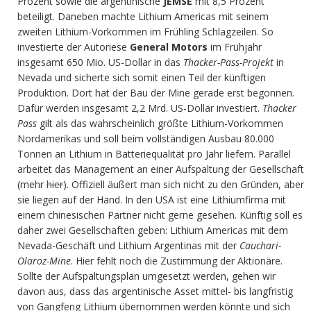
Prozent sowie die argentinische
JEMSE
mit 8,5 Prozent
beteiligt. Daneben machte Lithium Americas mit seinem
zweiten Lithium-Vorkommen im Frühling Schlagzeilen. So
investierte der Autoriese
General Motors
im Frühjahr
insgesamt 650 Mio. US-Dollar in das
Thacker-Pass-Projekt
in
Nevada und sicherte sich somit einen Teil der künftigen
Produktion. Dort hat der Bau der Mine gerade erst begonnen.
Dafür werden insgesamt 2,2 Mrd. US-Dollar investiert.
Thacker
Pass
gilt als das wahrscheinlich größte Lithium-Vorkommen
Nordamerikas und soll beim vollständigen Ausbau 80.000
Tonnen an Lithium in Batteriequalität pro Jahr liefern. Parallel
arbeitet das Management an einer Aufspaltung der Gesellschaft
(mehr
hier
). Offiziell äußert man sich nicht zu den Gründen, aber
sie liegen auf der Hand. In den USA ist eine Lithiumfirma mit
einem chinesischen Partner nicht gerne gesehen. Künftig soll es
daher zwei Gesellschaften geben: Lithium Americas mit dem
Nevada-Geschäft und Lithium Argentinas mit der
Cauchari-
Olaroz-Mine
. Hier fehlt noch die Zustimmung der Aktionäre.
Sollte der Aufspaltungsplan umgesetzt werden, gehen wir
davon aus, dass das argentinische Asset mittel- bis langfristig
von Gangfeng Lithium übernommen werden könnte und sich