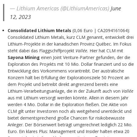
— Lithium Americas (@LithiumAmericas)
June
12, 2023
Consolidated Lithium Metals
(0,06 Euro | CA2094161064):
Consolidated Lithium Metals, kurz CLM genannt, entwickelt drei
Lithium-Projekte in der kanadischen Provinz Québec. Im Fokus
steht dabei das Flaggschiffprojekt
Vallée.
Hier hat CLM mit
Sayona Mining
einen Joint Venture-Partner gefunden, der die
Exploration des Projekts mit 10 Mio. Dollar finanziert und so die
Entwicklung des Vorkommens vorantreibt. Der australische
Konzern hält bei Erfüllung der Explorationsziele 50 Prozent an
dem Projekt und betreibt direkt angrenzend bereits eine
Lithium-Verarbeitungsanlage, die in der Zukunft auch von
Vallée
aus mit Lithium versorgt werden könnte. Allein in diesem Jahr
werden 4 Mio. Dollar in die Exploration fließen. Die Aktie von
CLM gilt unter Investoren noch als weitgehend unentdeckt und
bietet dementsprechend große Chancen für risikobewusste
Anleger. Der Börsenwert beträgt umgerechnet lediglich 22 Mio.
Euro. Ein klares Plus: Management und Insider halten etwa 20