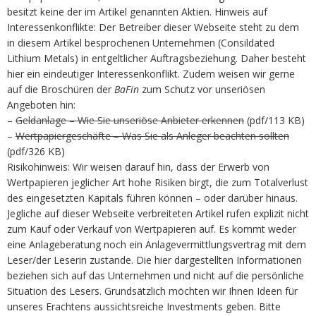
besitzt keine der im Artikel genannten Aktien. Hinweis auf
Interessenkonflikte: Der Betreiber dieser Webseite steht zu dem
in diesem Artikel besprochenen Unternehmen (Consildated
Lithium Metals) in entgeltlicher Auftragsbeziehung. Daher besteht
hier ein eindeutiger Interessenkonflikt. Zudem weisen wir gerne
auf die Broschüren der
BaFin
zum Schutz vor unseriösen
Angeboten hin:
–
Geldanlage – Wie Sie unseriöse Anbieter erkennen
(pdf/113 KB)
–
Wertpapiergeschäfte – Was Sie als Anleger beachten sollten
(pdf/326 KB)
Risikohinweis: Wir weisen darauf hin, dass der Erwerb von
Wertpapieren jeglicher Art hohe Risiken birgt, die zum Totalverlust
des eingesetzten Kapitals führen können – oder darüber hinaus.
Jegliche auf dieser Webseite verbreiteten Artikel rufen explizit nicht
zum Kauf oder Verkauf von Wertpapieren auf. Es kommt weder
eine Anlageberatung noch ein Anlagevermittlungsvertrag mit dem
Leser/der Leserin zustande. Die hier dargestellten Informationen
beziehen sich auf das Unternehmen und nicht auf die persönliche
Situation des Lesers. Grundsätzlich möchten wir Ihnen Ideen für
unseres Erachtens aussichtsreiche Investments geben. Bitte